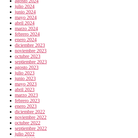
agosto 2024
julio 2024
junio 2024
mayo 2024
abril 2024
marzo 2024
febrero 2024
enero 2024
diciembre 2023
noviembre 2023
octubre 2023
septiembre 2023
agosto 2023
julio 2023
junio 2023
mayo 2023
abril 2023
marzo 2023
febrero 2023
enero 2023
diciembre 2022
noviembre 2022
octubre 2022
septiembre 2022
julio 2022