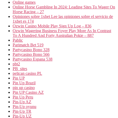
Online games
Online Horse Gambling In 2024: Leading Sites To Wager On
Horse Racing – 27
Opiniones sobre 1xbet Lee las opiniones sobre el servicio de
1xbet es 174
Ozwin Casino Mobile Play Sign Up Log – 836
Ozwin Wagering Business Foyer Play More As In Contrast
To A Hundred And Forty Australian Pokie – 887
Pablic
Parimatch Bet 519
Partycasino Bono 328
Partycasino Bono 566
Partycasino Espana 538
pbt2
PB_sites
pelican casino PL
Pin UP
Pin Up Brazil
pin up casino
Pin UP Casino AZ
Pin Up Peru
Pin-Up AZ
Pin-Up oyunu
Pin-Up TR
Pin-Up UZ