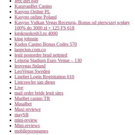
Jetx Bet 849
KaravanBet Casino
Kasyno Online PL
Kasyno online Poland
Kasyno Vulkan Vegas Recenzja, Bonus od pierwszej wpłaty
100% do 3000 zł + 125 FS 618
kgskouskosh3.ru 4000
king johnnie
Kudos Casino Bonus Codes 570
laopcion.com.co
legit postordre brud nettsted
Leipzig Stadium Euro Venue – 130
leovegas finland
LeoVegas Sweden
Linebet Login Registration 610
Listcrawler san diego
Live
mail order bride legit sites
Maribet casino TR
Masalbet
Maxi reviewe
maySB
mini-review
Mini-reviews
mobileporngames