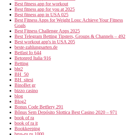
Best fitness app for workout
Best fitness app for you at 2025
Best fitness app in USA 025
Best Fitness Apps for Weight Loss: Achieve Your Fitness
Goals
Best Fitness Challenge Apps 2025
Best Telegram Betting Tipsters, Groups & Channels – 492
Best workout app's in USA 205
beste-zahlungsarten.de
Betfast Io 644
Betonred Italia 916
Betting
bht2
BH_50
BH_sitesi
BinoBet gr
bizzo casino
blog
Blog2
Bonus Code Betfiery 291
Bônus Sem Depósito Slottica Best Casino 2020 – 971
book of ra
book of ra it
Bookkeeping
brus-ru.ru 1000