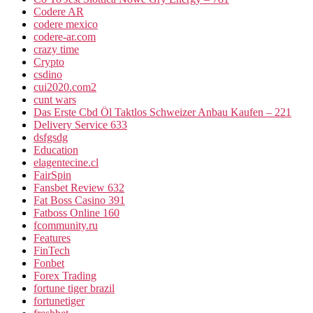
Codere AR
codere mexico
codere-ar.com
crazy time
Crypto
csdino
cui2020.com2
cunt wars
Das Erste Cbd Öl Taktlos Schweizer Anbau Kaufen – 221
Delivery Service 633
dsfgsdg
Education
elagentecine.cl
FairSpin
Fansbet Review 632
Fat Boss Casino 391
Fatboss Online 160
fcommunity.ru
Features
FinTech
Fonbet
Forex Trading
fortune tiger brazil
fortunetiger