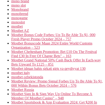
mono brand
mono slot
Monobrand
monobrend
monogame
monoslot
mostbet
Mostbet AZ
Mostbet Bonus Code Forbes: Up To Be Able To $1, 000
Fresh Player Promo October 2024 – 757
Mostbet Bonuscode Maan 2024 Entire World Customs
Organization – 523
Mostbet Cheltenham Promotion: Bet £10 On The Festival
Find £30 In Free Of Charge Bets" – 163
Mostbet Grand National 50% Cash Back Offer In Each-way
Bets Upward To £125 – 851
Mostbet idman bahis şirkəti giriş və qeydiyyat 130
mostbet italy
mostbet ozbekistonda
Mostbet Review: Promo Signal Forbes Up To Be Able To $1,
000 Within Bonus Bets October 2024 – 576
Mostbet Russia
Mostbet Sign In & Sign Way Up Online To Become A
Member Of Mostbet Casino" – 948
Mostbet Sportsbook & App Evaluation 2024: Get $200 In