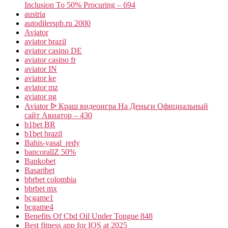
Inclusion To 50% Procuring – 694
austria
autodilerspb.ru 2000
Aviator
aviator brazil
aviator casino DE
aviator casino fr
aviator IN
aviator ke
aviator mz
aviator ng
Aviator ᐉ Краш видеоигра На Деньги Официальный
сайт Авиатор – 430
b1bet BR
b1bet brazil
Bahis-yasal_redy
bancorallZ 50%
Bankobet
Basaribet
bbrbet colombia
bbrbet mx
bcgame1
bcgame4
Benefits Of Cbd Oil Under Tongue 848
Best fitness app for IOS at 2025