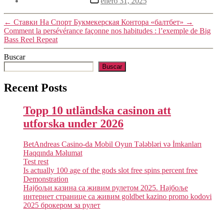
enero 31, 2025
la
de
entrada
la
←
Ставки На Спорт Букмекерская Контора «балтбет»
→
entrada
Comment la persévérance façonne nos habitudes : l’exemple de Big
Bass Reel Repeat
Buscar
Buscar
Recent Posts
Topp 10 utländska casinon att
utforska under 2026
BetAndreas Casino-da Mobil Oyun Tələbləri və İmkanları
Haqqında Məlumat
Test rest
Is actually 100 age of the gods slot free spins percent free
Demonstration
Најбољи казина са живим рулетом 2025. Најбоље
интернет странице са живим goldbet kazino promo kodovi
2025 брокером за рулет