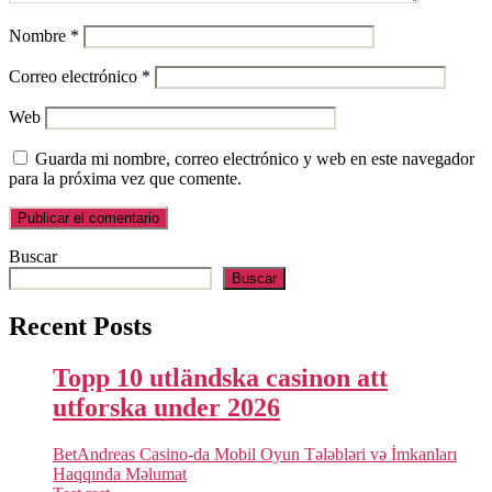
Nombre
*
Correo electrónico
*
Web
Guarda mi nombre, correo electrónico y web en este navegador
para la próxima vez que comente.
Buscar
Buscar
Recent Posts
Topp 10 utländska casinon att
utforska under 2026
BetAndreas Casino-da Mobil Oyun Tələbləri və İmkanları
Haqqında Məlumat