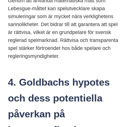
Genom att använda matematiska mått som
Lebesgue-måttet kan spelutvecklare skapa
simuleringar som är mycket nära verklighetens
sannolikheter. Det bidrar till att garantera att spel
är rättvisa, vilket är en grundpelare för svensk
reglerad spelmarknad. Rättvisa och transparenta
spel stärker förtroendet hos både spelare och
regleringsmyndigheter.
4. Goldbachs hypotes
och dess potentiella
påverkan på