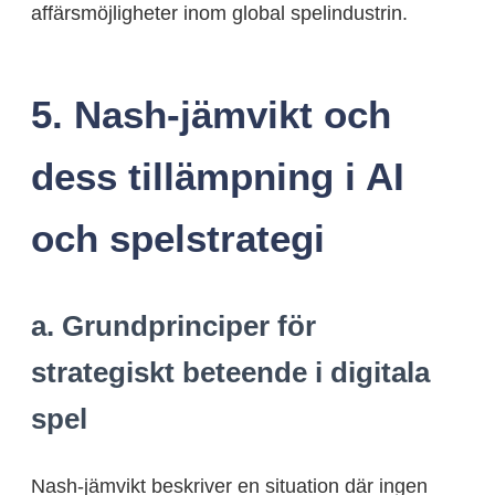
affärsmöjligheter inom global spelindustrin.
5. Nash-jämvikt och
dess tillämpning i AI
och spelstrategi
a. Grundprinciper för
strategiskt beteende i digitala
spel
Nash-jämvikt beskriver en situation där ingen