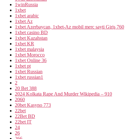
1winRussia
1xbet
1xbet arabic
1xbet Az
1xbet Azerbaycan, 1xbet-Az mobil merc sayti Giriş 760
1xbet casino BD
1xbet Kazahstan
1xbet KR
1xbet malaysia
1xbet Morocco
1xbet Online 36
1xbet pt
1xbet Russian
1xbet russian1
2
20 Bet 388
2024 Kolkata Rape And Murder Wikipedia – 910
2060
20bet Kasyno 773
22bet
22Bet BD
22bet IT
24
26
266