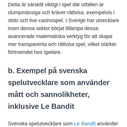
Detta är särskilt viktigt i spel där utfallen är
slumpmässiga och kräver rättvisa, exempelvis i
slots och live casinospel. I Sverige har utvecklare
inom denna sektor börjat tillämpa dessa
avancerade matematiska verktyg för att skapa
mer transparenta och rättvisa spel, vilket stärker
förtroendet hos spelare.
b. Exempel på svenska
spelutvecklare som använder
mått och sannolikheter,
inklusive Le Bandit
Svenska spelutvecklare som
Le Bandit
använder