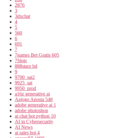
2876
3
3dxchat
4
5
560
6
691
7
7games Bet Gratis 605
7Slots
888starz bd
9
9700_sat2
9925_sat
9950_prod
a16z generative ai
Aajogo Aposta 548
adobe generative ai 1
adobe photoshop
ai chat bot python 10
AI in Cybersecurity
AI News
ai sales bot 4