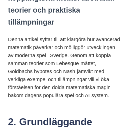
teorier och praktiska
tillämpningar
Denna artikel syftar till att klargöra hur avancerad
matematik påverkar och möjliggör utvecklingen
av moderna spel i Sverige. Genom att koppla
samman teorier som Lebesgue-måttet,
Goldbachs hypotes och Nash-jämvikt med
verkliga exempel och tillämpningar vill vi öka
förståelsen för den dolda matematiska magin
bakom dagens populära spel och AI-system.
2. Grundläggande