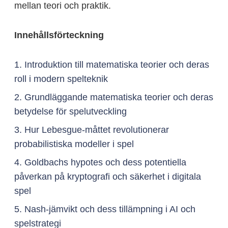
mellan teori och praktik.
Innehållsförteckning
1. Introduktion till matematiska teorier och deras
roll i modern spelteknik
2. Grundläggande matematiska teorier och deras
betydelse för spelutveckling
3. Hur Lebesgue-måttet revolutionerar
probabilistiska modeller i spel
4. Goldbachs hypotes och dess potentiella
påverkan på kryptografi och säkerhet i digitala
spel
5. Nash-jämvikt och dess tillämpning i AI och
spelstrategi