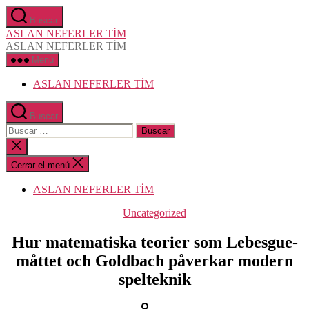
Saltar
Buscar
al
ASLAN NEFERLER TİM
contenido
ASLAN NEFERLER TİM
Menú
ASLAN NEFERLER TİM
Buscar
Buscar:
Cerrar
la
búsqueda
Cerrar el menú
ASLAN NEFERLER TİM
Categorías
Uncategorized
Hur matematiska teorier som Lebesgue-
måttet och Goldbach påverkar modern
spelteknik
Autor