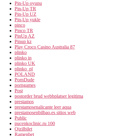
Pin-Up oyunu
Pin-Up TR
Pin-Up UZ
Pin-Up yukle
pinco
Pinco TR
PinUp AZ
Pinup kz
Play Croco Casino Australia 87
plinko
plinko in
plinko UK
plinko_pl
POLAND
PornDude
porngames
Post
postorder brud webbplatser legitima
prestamos
prestamosenalicante leer aqua
prestamosenbilbao.es sitios web
Public
pucenkoclinic.ru 100
Qizilbilet
Ramenbet