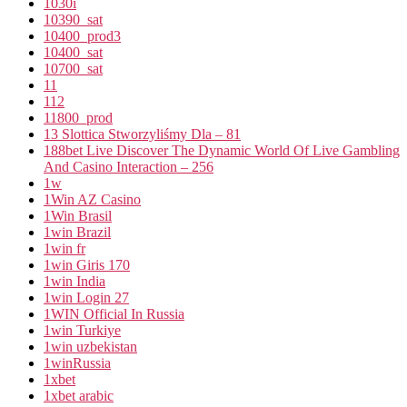
1030i
10390_sat
10400_prod3
10400_sat
10700_sat
11
112
11800_prod
13 Slottica Stworzyliśmy Dla – 81
188bet Live Discover The Dynamic World Of Live Gambling
And Casino Interaction – 256
1w
1Win AZ Casino
1Win Brasil
1win Brazil
1win fr
1win Giris 170
1win India
1win Login 27
1WIN Official In Russia
1win Turkiye
1win uzbekistan
1winRussia
1xbet
1xbet arabic