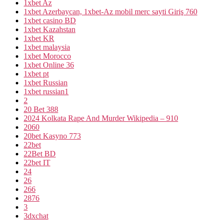
1xbet Az
1xbet Azerbaycan, 1xbet-Az mobil merc sayti Giriş 760
1xbet casino BD
1xbet Kazahstan
1xbet KR
1xbet malaysia
1xbet Morocco
1xbet Online 36
1xbet pt
1xbet Russian
1xbet russian1
2
20 Bet 388
2024 Kolkata Rape And Murder Wikipedia – 910
2060
20bet Kasyno 773
22bet
22Bet BD
22bet IT
24
26
266
2876
3
3dxchat