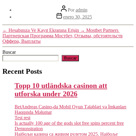
Autor
Por
admin
de
Fecha
enero 30, 2025
la
de
entrada
la
←
Hesabınıza Ve Kayıt Ekranına Erişin
→
Mostbet Partners ️
entrada
Партнерская Программа Мостбет, Отзывы, обстоятельств
Оффера, Выплаты
Buscar
Buscar
Recent Posts
Topp 10 utländska casinon att
utforska under 2026
BetAndreas Casino-da Mobil Oyun Tələbləri və İmkanları
Haqqında Məlumat
Test rest
Is actually 100 age of the gods slot free spins percent free
Demonstration
Најбољи казина са живим рулетом 2025. Најбоље