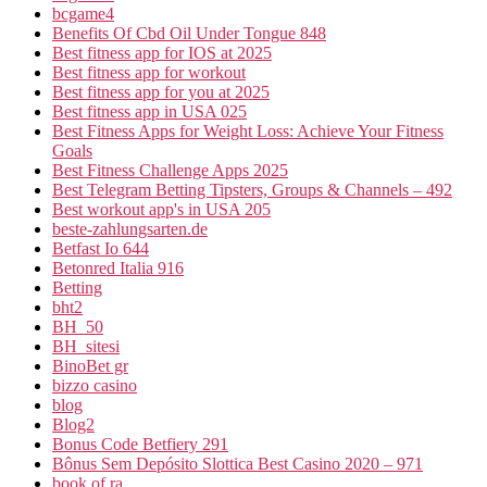
bcgame4
Benefits Of Cbd Oil Under Tongue 848
Best fitness app for IOS at 2025
Best fitness app for workout
Best fitness app for you at 2025
Best fitness app in USA 025
Best Fitness Apps for Weight Loss: Achieve Your Fitness
Goals
Best Fitness Challenge Apps 2025
Best Telegram Betting Tipsters, Groups & Channels – 492
Best workout app's in USA 205
beste-zahlungsarten.de
Betfast Io 644
Betonred Italia 916
Betting
bht2
BH_50
BH_sitesi
BinoBet gr
bizzo casino
blog
Blog2
Bonus Code Betfiery 291
Bônus Sem Depósito Slottica Best Casino 2020 – 971
book of ra