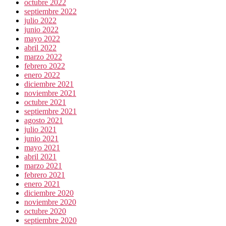
octubre 2022
septiembre 2022
julio 2022
junio 2022
mayo 2022
abril 2022
marzo 2022
febrero 2022
enero 2022
diciembre 2021
noviembre 2021
octubre 2021
septiembre 2021
agosto 2021
julio 2021
junio 2021
mayo 2021
abril 2021
marzo 2021
febrero 2021
enero 2021
diciembre 2020
noviembre 2020
octubre 2020
septiembre 2020