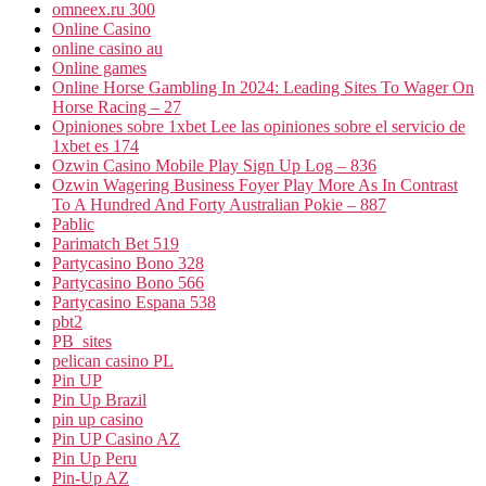
omneex.ru 300
Online Casino
online casino au
Online games
Online Horse Gambling In 2024: Leading Sites To Wager On
Horse Racing – 27
Opiniones sobre 1xbet Lee las opiniones sobre el servicio de
1xbet es 174
Ozwin Casino Mobile Play Sign Up Log – 836
Ozwin Wagering Business Foyer Play More As In Contrast
To A Hundred And Forty Australian Pokie – 887
Pablic
Parimatch Bet 519
Partycasino Bono 328
Partycasino Bono 566
Partycasino Espana 538
pbt2
PB_sites
pelican casino PL
Pin UP
Pin Up Brazil
pin up casino
Pin UP Casino AZ
Pin Up Peru
Pin-Up AZ