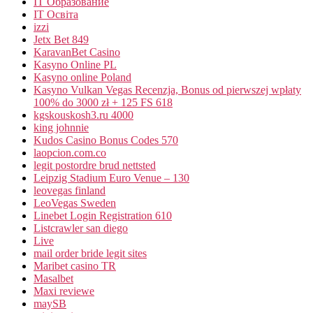
IT Образование
IT Освіта
izzi
Jetx Bet 849
KaravanBet Casino
Kasyno Online PL
Kasyno online Poland
Kasyno Vulkan Vegas Recenzja, Bonus od pierwszej wpłaty
100% do 3000 zł + 125 FS 618
kgskouskosh3.ru 4000
king johnnie
Kudos Casino Bonus Codes 570
laopcion.com.co
legit postordre brud nettsted
Leipzig Stadium Euro Venue – 130
leovegas finland
LeoVegas Sweden
Linebet Login Registration 610
Listcrawler san diego
Live
mail order bride legit sites
Maribet casino TR
Masalbet
Maxi reviewe
maySB