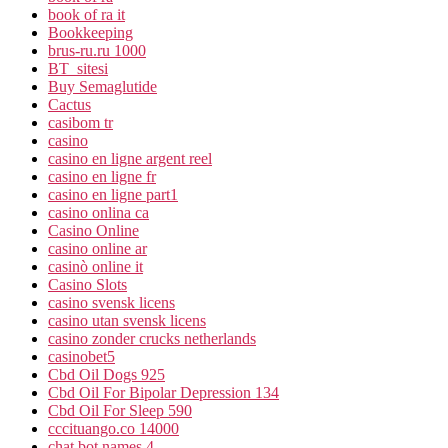
book of ra it
Bookkeeping
brus-ru.ru 1000
BT_sitesi
Buy Semaglutide
Cactus
casibom tr
casino
casino en ligne argent reel
casino en ligne fr
casino en ligne part1
casino onlina ca
Casino Online
casino online ar
casinò online it
Casino Slots
casino svensk licens
casino utan svensk licens
casino zonder crucks netherlands
casinobet5
Cbd Oil Dogs 925
Cbd Oil For Bipolar Depression 134
Cbd Oil For Sleep 590
cccituango.co 14000
chat bot names 4