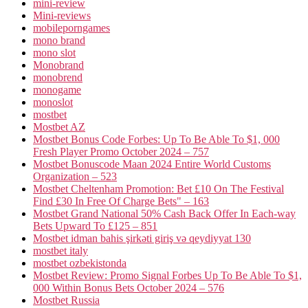
mini-review
Mini-reviews
mobileporngames
mono brand
mono slot
Monobrand
monobrend
monogame
monoslot
mostbet
Mostbet AZ
Mostbet Bonus Code Forbes: Up To Be Able To $1, 000
Fresh Player Promo October 2024 – 757
Mostbet Bonuscode Maan 2024 Entire World Customs
Organization – 523
Mostbet Cheltenham Promotion: Bet £10 On The Festival
Find £30 In Free Of Charge Bets" – 163
Mostbet Grand National 50% Cash Back Offer In Each-way
Bets Upward To £125 – 851
Mostbet idman bahis şirkəti giriş və qeydiyyat 130
mostbet italy
mostbet ozbekistonda
Mostbet Review: Promo Signal Forbes Up To Be Able To $1,
000 Within Bonus Bets October 2024 – 576
Mostbet Russia