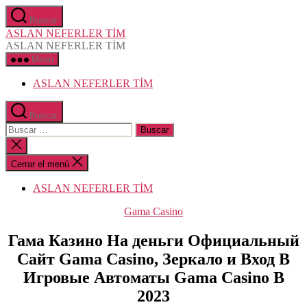
Saltar
Buscar
al
ASLAN NEFERLER TİM
contenido
ASLAN NEFERLER TİM
Menú
ASLAN NEFERLER TİM
Buscar
Buscar:
Cerrar
la
búsqueda
Cerrar el menú
ASLAN NEFERLER TİM
Categorías
Gama Casino
Гама Казино На деньги Официальный
Сайт Gama Casino, Зеркало и Вход В
Игровые Автоматы Gama Casino В
2023