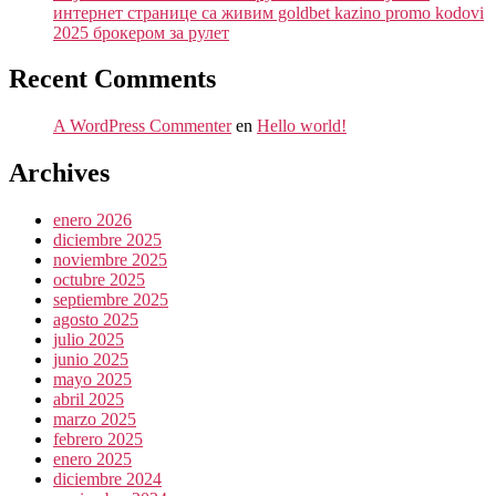
интернет странице са живим goldbet kazino promo kodovi
2025 брокером за рулет
Recent Comments
A WordPress Commenter
en
Hello world!
Archives
enero 2026
diciembre 2025
noviembre 2025
octubre 2025
septiembre 2025
agosto 2025
julio 2025
junio 2025
mayo 2025
abril 2025
marzo 2025
febrero 2025
enero 2025
diciembre 2024