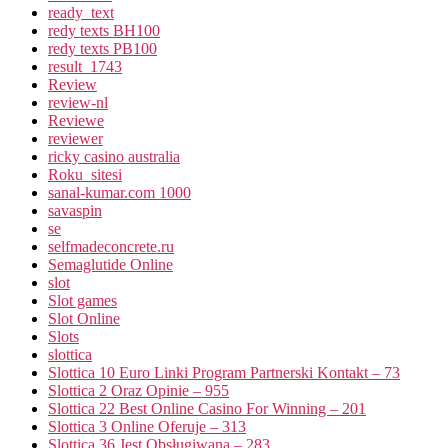
ready_text
redy texts BH100
redy texts PB100
result_1743
Review
review-nl
Reviewe
reviewer
ricky casino australia
Roku_sitesi
sanal-kumar.com 1000
savaspin
se
selfmadeconcrete.ru
Semaglutide Online
slot
Slot games
Slot Online
Slots
slottica
Slottica 10 Euro Linki Program Partnerski Kontakt – 73
Slottica 2 Oraz Opinie – 955
Slottica 22 Best Online Casino For Winning – 201
Slottica 3 Online Oferuje – 313
Slottica 36 Jest Obsługiwana – 283