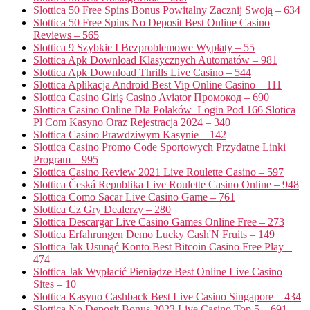
Slottica 50 Free Spins Bonus Powitalny Zacznij Swoją – 634
Slottica 50 Free Spins No Deposit Best Online Casino
Reviews – 565
Slottica 9 Szybkie I Bezproblemowe Wypłaty – 55
Slottica Apk Download Klasycznych Automatów – 981
Slottica Apk Download Thrills Live Casino – 544
Slottica Aplikacja Android Best Vip Online Casino – 111
Slottica Casino Giriş Casino Aviator Промокод – 690
Slottica Casino Online Dla Polaków ️ Login Pod 166 Slotica
Pl Com Kasyno Oraz Rejestracja 2024 – 340
Slottica Casino Prawdziwym Kasynie – 142
Slottica Casino Promo Code Sportowych Przydatne Linki
Program – 995
Slottica Casino Review 2021 Live Roulette Casino – 597
Slottica Česká Republika Live Roulette Casino Online – 948
Slottica Como Sacar Live Casino Game – 761
Slottica Cz Gry Dealerzy – 280
Slottica Descargar Live Casino Games Online Free – 273
Slottica Erfahrungen Demo Lucky Cash'N Fruits – 149
Slottica Jak Usunąć Konto Best Bitcoin Casino Free Play –
474
Slottica Jak Wypłacić Pieniądze Best Online Live Casino
Sites – 10
Slottica Kasyno Cashback Best Live Casino Singapore – 434
Slottica No Deposit Bonus 2023 Live Casino Top 5 – 691