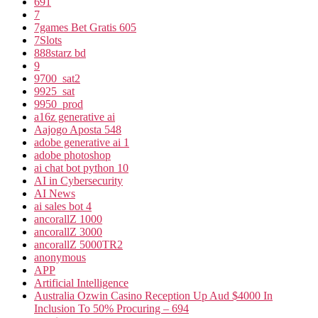
691
7
7games Bet Gratis 605
7Slots
888starz bd
9
9700_sat2
9925_sat
9950_prod
a16z generative ai
Aajogo Aposta 548
adobe generative ai 1
adobe photoshop
ai chat bot python 10
AI in Cybersecurity
AI News
ai sales bot 4
ancorallZ 1000
ancorallZ 3000
ancorallZ 5000TR2
anonymous
APP
Artificial Intelligence
Australia Ozwin Casino Reception Up Aud $4000 In
Inclusion To 50% Procuring – 694