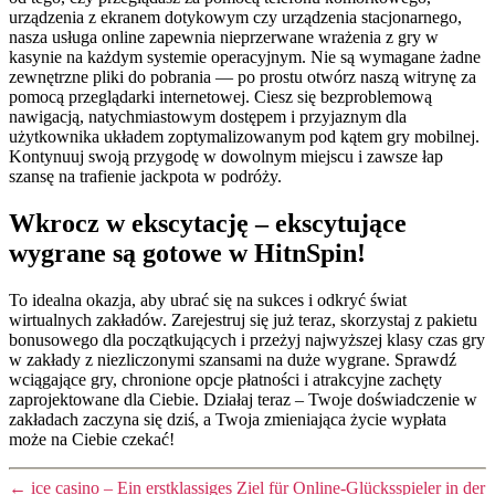
urządzenia z ekranem dotykowym czy urządzenia stacjonarnego,
nasza usługa online zapewnia nieprzerwane wrażenia z gry w
kasynie na każdym systemie operacyjnym. Nie są wymagane żadne
zewnętrzne pliki do pobrania — po prostu otwórz naszą witrynę za
pomocą przeglądarki internetowej. Ciesz się bezproblemową
nawigacją, natychmiastowym dostępem i przyjaznym dla
użytkownika układem zoptymalizowanym pod kątem gry mobilnej.
Kontynuuj swoją przygodę w dowolnym miejscu i zawsze łap
szansę na trafienie jackpota w podróży.
Wkrocz w ekscytację – ekscytujące
wygrane są gotowe w HitnSpin!
To idealna okazja, aby ubrać się na sukces i odkryć świat
wirtualnych zakładów. Zarejestruj się już teraz, skorzystaj z pakietu
bonusowego dla początkujących i przeżyj najwyższej klasy czas gry
w zakłady z niezliczonymi szansami na duże wygrane. Sprawdź
wciągające gry, chronione opcje płatności i atrakcyjne zachęty
zaprojektowane dla Ciebie. Działaj teraz – Twoje doświadczenie w
zakładach zaczyna się dziś, a Twoja zmieniająca życie wypłata
może na Ciebie czekać!
←
ice casino – Ein erstklassiges Ziel für Online-Glücksspieler in der