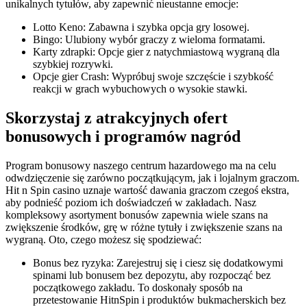
unikalnych tytułów, aby zapewnić nieustanne emocje:
Lotto Keno: Zabawna i szybka opcja gry losowej.
Bingo: Ulubiony wybór graczy z wieloma formatami.
Karty zdrapki: Opcje gier z natychmiastową wygraną dla
szybkiej rozrywki.
Opcje gier Crash: Wypróbuj swoje szczęście i szybkość
reakcji w grach wybuchowych o wysokie stawki.
Skorzystaj z atrakcyjnych ofert
bonusowych i programów nagród
Program bonusowy naszego centrum hazardowego ma na celu
odwdzięczenie się zarówno początkującym, jak i lojalnym graczom.
Hit n Spin casino uznaje wartość dawania graczom czegoś ekstra,
aby podnieść poziom ich doświadczeń w zakładach. Nasz
kompleksowy asortyment bonusów zapewnia wiele szans na
zwiększenie środków, grę w różne tytuły i zwiększenie szans na
wygraną. Oto, czego możesz się spodziewać:
Bonus bez ryzyka: Zarejestruj się i ciesz się dodatkowymi
spinami lub bonusem bez depozytu, aby rozpocząć bez
początkowego zakładu. To doskonały sposób na
przetestowanie HitnSpin i produktów bukmacherskich bez