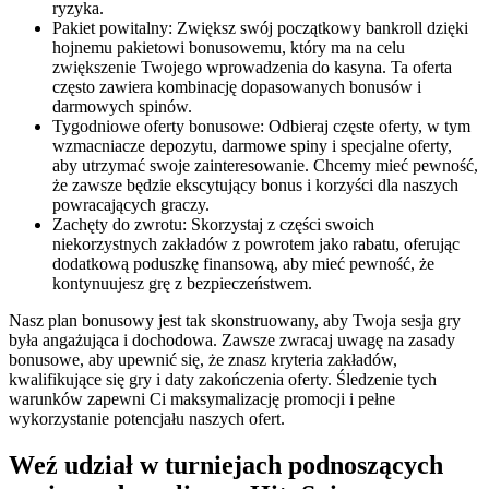
ryzyka.
Pakiet powitalny: Zwiększ swój początkowy bankroll dzięki
hojnemu pakietowi bonusowemu, który ma na celu
zwiększenie Twojego wprowadzenia do kasyna. Ta oferta
często zawiera kombinację dopasowanych bonusów i
darmowych spinów.
Tygodniowe oferty bonusowe: Odbieraj częste oferty, w tym
wzmacniacze depozytu, darmowe spiny i specjalne oferty,
aby utrzymać swoje zainteresowanie. Chcemy mieć pewność,
że zawsze będzie ekscytujący bonus i korzyści dla naszych
powracających graczy.
Zachęty do zwrotu: Skorzystaj z części swoich
niekorzystnych zakładów z powrotem jako rabatu, oferując
dodatkową poduszkę finansową, aby mieć pewność, że
kontynuujesz grę z bezpieczeństwem.
Nasz plan bonusowy jest tak skonstruowany, aby Twoja sesja gry
była angażująca i dochodowa. Zawsze zwracaj uwagę na zasady
bonusowe, aby upewnić się, że znasz kryteria zakładów,
kwalifikujące się gry i daty zakończenia oferty. Śledzenie tych
warunków zapewni Ci maksymalizację promocji i pełne
wykorzystanie potencjału naszych ofert.
Weź udział w turniejach podnoszących