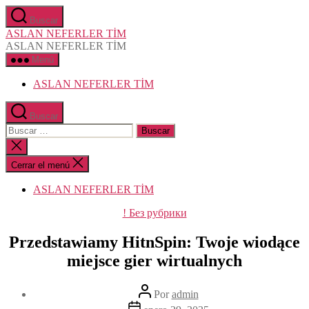
Saltar
Buscar
al
ASLAN NEFERLER TİM
contenido
ASLAN NEFERLER TİM
Menú
ASLAN NEFERLER TİM
Buscar
Buscar:
Cerrar
la
búsqueda
Cerrar el menú
ASLAN NEFERLER TİM
Categorías
! Без рубрики
Przedstawiamy HitnSpin: Twoje wiodące
miejsce gier wirtualnych
Autor
Por
admin
de
Fecha