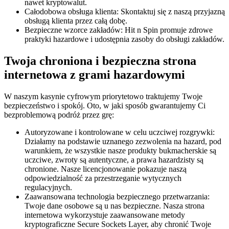
nawet kryptowalut.
Całodobowa obsługa klienta: Skontaktuj się z naszą przyjazną
obsługą klienta przez całą dobę.
Bezpieczne wzorce zakładów: Hit n Spin promuje zdrowe
praktyki hazardowe i udostępnia zasoby do obsługi zakładów.
Twoja chroniona i bezpieczna strona
internetowa z grami hazardowymi
W naszym kasynie cyfrowym priorytetowo traktujemy Twoje
bezpieczeństwo i spokój. Oto, w jaki sposób gwarantujemy Ci
bezproblemową podróż przez grę:
Autoryzowane i kontrolowane w celu uczciwej rozgrywki:
Działamy na podstawie uznanego zezwolenia na hazard, pod
warunkiem, że wszystkie nasze produkty bukmacherskie są
uczciwe, zwroty są autentyczne, a prawa hazardzisty są
chronione. Nasze licencjonowanie pokazuje naszą
odpowiedzialność za przestrzeganie wytycznych
regulacyjnych.
Zaawansowana technologia bezpiecznego przetwarzania:
Twoje dane osobowe są u nas bezpieczne. Nasza strona
internetowa wykorzystuje zaawansowane metody
kryptograficzne Secure Sockets Layer, aby chronić Twoje