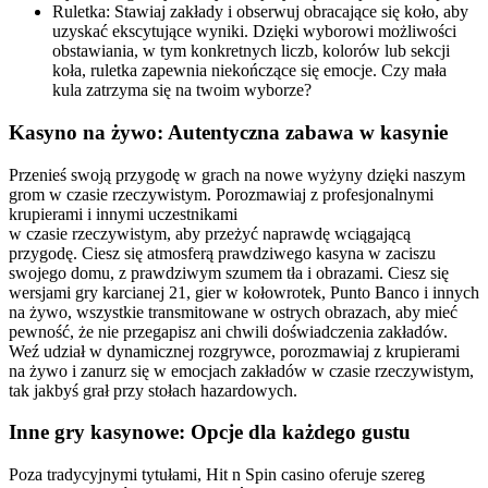
Ruletka: Stawiaj zakłady i obserwuj obracające się koło, aby
uzyskać ekscytujące wyniki. Dzięki wyborowi możliwości
obstawiania, w tym konkretnych liczb, kolorów lub sekcji
koła, ruletka zapewnia niekończące się emocje. Czy mała
kula zatrzyma się na twoim wyborze?
Kasyno na żywo: Autentyczna zabawa w kasynie
Przenieś swoją przygodę w grach na nowe wyżyny dzięki naszym
grom w czasie rzeczywistym. Porozmawiaj z profesjonalnymi
krupierami i innymi uczestnikami
w czasie rzeczywistym, aby przeżyć naprawdę wciągającą
przygodę. Ciesz się atmosferą prawdziwego kasyna w zaciszu
swojego domu, z prawdziwym szumem tła i obrazami. Ciesz się
wersjami gry karcianej 21, gier w kołowrotek, Punto Banco i innych
na żywo, wszystkie transmitowane w ostrych obrazach, aby mieć
pewność, że nie przegapisz ani chwili doświadczenia zakładów.
Weź udział w dynamicznej rozgrywce, porozmawiaj z krupierami
na żywo i zanurz się w emocjach zakładów w czasie rzeczywistym,
tak jakbyś grał przy stołach hazardowych.
Inne gry kasynowe: Opcje dla każdego gustu
Poza tradycyjnymi tytułami, Hit n Spin casino oferuje szereg