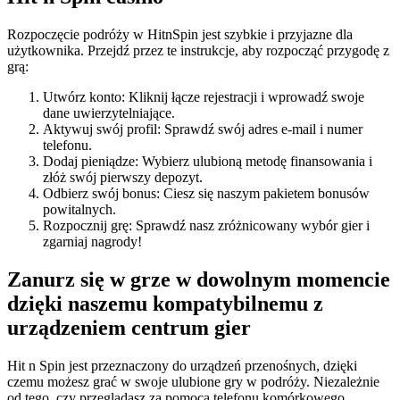
Rozpoczęcie podróży w HitnSpin jest szybkie i przyjazne dla
użytkownika. Przejdź przez te instrukcje, aby rozpocząć przygodę z
grą:
Utwórz konto: Kliknij łącze rejestracji i wprowadź swoje
dane uwierzytelniające.
Aktywuj swój profil: Sprawdź swój adres e-mail i numer
telefonu.
Dodaj pieniądze: Wybierz ulubioną metodę finansowania i
złóż swój pierwszy depozyt.
Odbierz swój bonus: Ciesz się naszym pakietem bonusów
powitalnych.
Rozpocznij grę: Sprawdź nasz zróżnicowany wybór gier i
zgarniaj nagrody!
Zanurz się w grze w dowolnym momencie
dzięki naszemu kompatybilnemu z
urządzeniem centrum gier
Hit n Spin jest przeznaczony do urządzeń przenośnych, dzięki
czemu możesz grać w swoje ulubione gry w podróży. Niezależnie
od tego, czy przeglądasz za pomocą telefonu komórkowego,