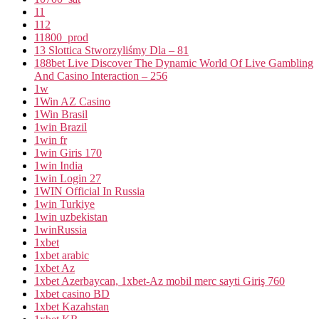
11
112
11800_prod
13 Slottica Stworzyliśmy Dla – 81
188bet Live Discover The Dynamic World Of Live Gambling
And Casino Interaction – 256
1w
1Win AZ Casino
1Win Brasil
1win Brazil
1win fr
1win Giris 170
1win India
1win Login 27
1WIN Official In Russia
1win Turkiye
1win uzbekistan
1winRussia
1xbet
1xbet arabic
1xbet Az
1xbet Azerbaycan, 1xbet-Az mobil merc sayti Giriş 760
1xbet casino BD
1xbet Kazahstan