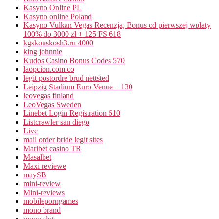
Kasyno Online PL
Kasyno online Poland
Kasyno Vulkan Vegas Recenzja, Bonus od pierwszej wpłaty
100% do 3000 zł + 125 FS 618
kgskouskosh3.ru 4000
king johnnie
Kudos Casino Bonus Codes 570
laopcion.com.co
legit postordre brud nettsted
Leipzig Stadium Euro Venue – 130
leovegas finland
LeoVegas Sweden
Linebet Login Registration 610
Listcrawler san diego
Live
mail order bride legit sites
Maribet casino TR
Masalbet
Maxi reviewe
maySB
mini-review
Mini-reviews
mobileporngames
mono brand
mono slot