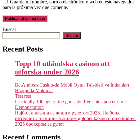
Guarda mi nombre, correo electrónico y web en este navegador
para la próxima vez que comente.
Buscar
Buscar
Recent Posts
Topp 10 utländska casinon att
utforska under 2026
BetAndreas Casino-da Mobil Oyun Tələbləri və İmkanları
Haqqında Məlumat
Test rest
Is actually 100 age of the gods slot free spins percent free
Demonstration
Најбољи казина са живим рулетом 2025. Најбоље
интернет странице са живим goldbet kazino promo kodovi
2025 брокером за рулет
Recent Comments