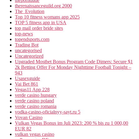
theporndude
therenaissanceguild.org 2000
The_Evolution
Top 10 fitness womans app 2025
TOP 5 fitness app in USA
top mail order bride sites
top-news
topendsports.com
Trading Bot
uncategorised
Uncategorized
Upgraded Mostbet Bonus Program Code Dimers: Secure $1
2k Betting Offer For Monday Nighttime Football Tonight –
943
Usasexguide
Vai Bet 861
Vegas11 App 228
verde casino hungary
verde casino poland
verde casino romania
vodka-casino-oficialnyy-sayt.ru 5
Vovan Casino
Vulkan Vegas Bonus im Juli 2023: 200 % bis zu 1 000,00
EUR 82
vulkan vegas casino