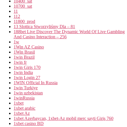
10400_sat
10700_sat
11
112
11800_prod
13 Slottica Stworzyliśmy Dla – 81
188bet Live Discover The Dynamic World Of Live Gambling
And Casino Interaction – 256
1w
1Win AZ Casino
1Win Brasil
1win Brazil
1win fr
1win Giris 170
1win India
1win Login 27
1WIN Official In Russia
1win Turkiye
1win uzbekistan
1winRussia
1xbet
1xbet arabic
1xbet Az
1xbet Azerbaycan, 1xbet-Az mobil merc sayti Giriş 760
1xbet casino BD