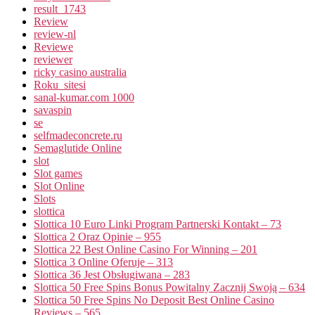
result_1743
Review
review-nl
Reviewe
reviewer
ricky casino australia
Roku_sitesi
sanal-kumar.com 1000
savaspin
se
selfmadeconcrete.ru
Semaglutide Online
slot
Slot games
Slot Online
Slots
slottica
Slottica 10 Euro Linki Program Partnerski Kontakt – 73
Slottica 2 Oraz Opinie – 955
Slottica 22 Best Online Casino For Winning – 201
Slottica 3 Online Oferuje – 313
Slottica 36 Jest Obsługiwana – 283
Slottica 50 Free Spins Bonus Powitalny Zacznij Swoją – 634
Slottica 50 Free Spins No Deposit Best Online Casino
Reviews – 565