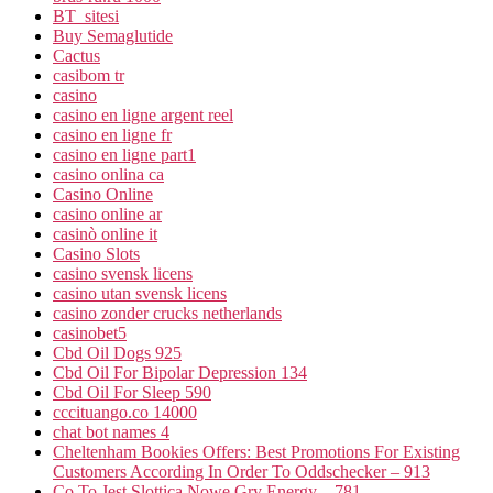
BT_sitesi
Buy Semaglutide
Cactus
casibom tr
casino
casino en ligne argent reel
casino en ligne fr
casino en ligne part1
casino onlina ca
Casino Online
casino online ar
casinò online it
Casino Slots
casino svensk licens
casino utan svensk licens
casino zonder crucks netherlands
casinobet5
Cbd Oil Dogs 925
Cbd Oil For Bipolar Depression 134
Cbd Oil For Sleep 590
cccituango.co 14000
chat bot names 4
Cheltenham Bookies Offers: Best Promotions For Existing
Customers According In Order To Oddschecker – 913
Co To Jest Slottica Nowe Gry Energy – 781