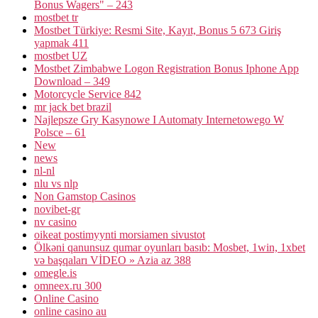
Bonus Wagers" – 243
mostbet tr
Mostbet Türkiye: Resmi Site, Kayıt, Bonus 5 673 Giriş
yapmak 411
mostbet UZ
Mostbet Zimbabwe Logon Registration Bonus Iphone App
Download – 349
Motorcycle Service 842
mr jack bet brazil
Najlepsze Gry Kasynowe I Automaty Internetowego W
Polsce – 61
New
news
nl-nl
nlu vs nlp
Non Gamstop Casinos
novibet-gr
nv casino
oikeat postimyynti morsiamen sivustot
Ölkəni qanunsuz qumar oyunları basıb: Mosbet, 1win, 1xbet
və başqaları VİDEO » Azia az 388
omegle.is
omneex.ru 300
Online Casino
online casino au