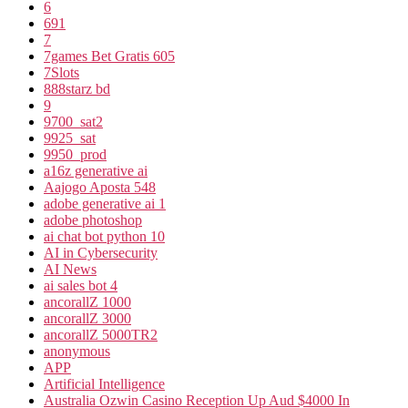
6
691
7
7games Bet Gratis 605
7Slots
888starz bd
9
9700_sat2
9925_sat
9950_prod
a16z generative ai
Aajogo Aposta 548
adobe generative ai 1
adobe photoshop
ai chat bot python 10
AI in Cybersecurity
AI News
ai sales bot 4
ancorallZ 1000
ancorallZ 3000
ancorallZ 5000TR2
anonymous
APP
Artificial Intelligence
Australia Ozwin Casino Reception Up Aud $4000 In