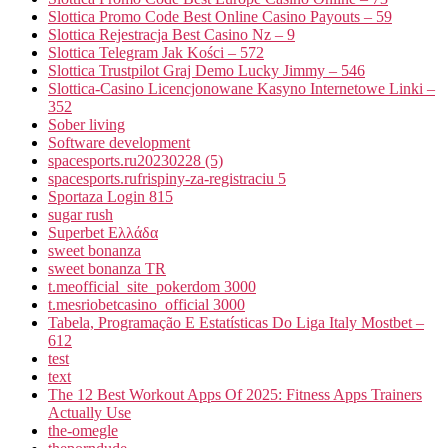
Slottica Promo Code Best Online Casino Payouts – 59
Slottica Rejestracja Best Casino Nz – 9
Slottica Telegram Jak Kości – 572
Slottica Trustpilot Graj Demo Lucky Jimmy – 546
Slottica-Casino Licencjonowane Kasyno Internetowe Linki –
352
Sober living
Software development
spacesports.ru20230228 (5)
spacesports.rufrispiny-za-registraciu 5
Sportaza Login 815
sugar rush
Superbet Ελλάδα
sweet bonanza
sweet bonanza TR
t.meofficial_site_pokerdom 3000
t.mesriobetcasino_official 3000
Tabela, Programação E Estatísticas Do Liga Italy Mostbet –
612
test
text
The 12 Best Workout Apps Of 2025: Fitness Apps Trainers
Actually Use
the-omegle