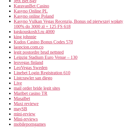
Jetx Bet 849
KaravanBet Casino
Kasyno Online PL
Kasyno online Poland
Kasyno Vulkan Vegas Recenzja, Bonus od pierwszej wpłaty
100% do 3000 zł + 125 FS 618
kgskouskosh3.ru 4000
king johnnie
Kudos Casino Bonus Codes 570
laopcion.com.co
legit postordre brud nettsted
Leipzig Stadium Euro Venue – 130
leovegas finland
LeoVegas Sweden
Linebet Login Registration 610
Listcrawler san diego
Live
mail order bride legit sites
Maribet casino TR
Masalbet
Maxi reviewe
maySB
mini-review
Mini-reviews
mobileporngames