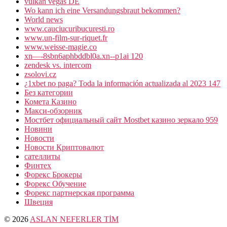
vulkan vegas DE
Wo kann ich eine Versandungsbraut bekommen?
World news
www.cauciucuribucuresti.ro
www.un-film-sur-riquet.fr
www.weisse-magie.co
xn—-8sbn6aphbddbl0a.xn--p1ai 120
zendesk vs. intercom
zsolovi.cz
¿1xbet no paga? Toda la información actualizada al 2023 147
Без категории
Комета Казино
Макси-обзорник
Мостбет официальный сайт Mostbet казино зеркало 959
Новини
Новости
Новости Криптовалют
сателлиты
Финтех
Форекс Брокеры
Форекс Обучение
Форекс партнерская программа
Швеция
© 2026
ASLAN NEFERLER TİM