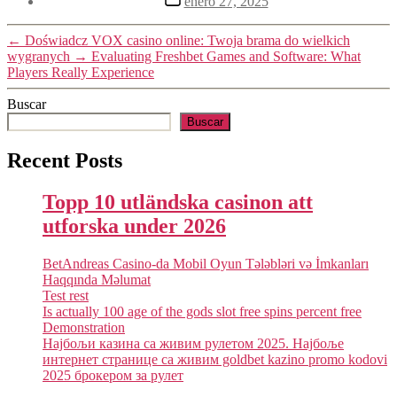
enero 27, 2025
la
de
entrada
la
←
Doświadcz VOX casino online: Twoja brama do wielkich
entrada
wygranych
→
Evaluating Freshbet Games and Software: What
Players Really Experience
Buscar
Buscar
Recent Posts
Topp 10 utländska casinon att
utforska under 2026
BetAndreas Casino-da Mobil Oyun Tələbləri və İmkanları
Haqqında Məlumat
Test rest
Is actually 100 age of the gods slot free spins percent free
Demonstration
Најбољи казина са живим рулетом 2025. Најбоље
интернет странице са живим goldbet kazino promo kodovi
2025 брокером за рулет