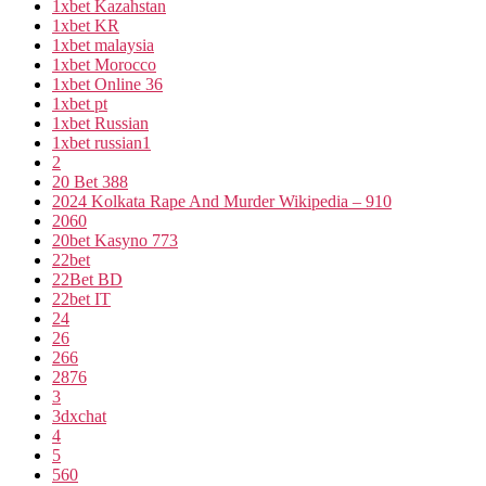
1xbet Kazahstan
1xbet KR
1xbet malaysia
1xbet Morocco
1xbet Online 36
1xbet pt
1xbet Russian
1xbet russian1
2
20 Bet 388
2024 Kolkata Rape And Murder Wikipedia – 910
2060
20bet Kasyno 773
22bet
22Bet BD
22bet IT
24
26
266
2876
3
3dxchat
4
5
560