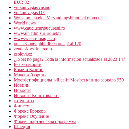
EUR 82
vulkan vegas casino
vulkan vegas DE
Wo kann ich eine Versandungsbraut bekommen?
World news
www.cauciucuribucuresti.ro
www.un-film-sur-riquet.fr
www.weisse-magie.co
xn—-8sbn6aphbddbl0a.xn--p1ai 120
zendesk vs. intercom
zsolovi.cz
¿1xbet no paga? Toda la información actualizada al 2023 147
Без категории
Комета Казино
Макси-обзорник
Мостбет официальный сайт Mostbet казино зеркало 959
Новини
Новости
Новости Криптовалют
сателлиты
Финтех
Форекс Брокеры
Форекс Обучение
Форекс партнерская программа
Швеция