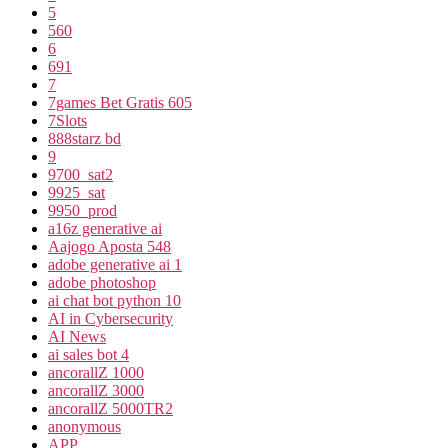
5
560
6
691
7
7games Bet Gratis 605
7Slots
888starz bd
9
9700_sat2
9925_sat
9950_prod
a16z generative ai
Aajogo Aposta 548
adobe generative ai 1
adobe photoshop
ai chat bot python 10
AI in Cybersecurity
AI News
ai sales bot 4
ancorallZ 1000
ancorallZ 3000
ancorallZ 5000TR2
anonymous
APP