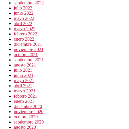
septiembre 2022
julio 2022
junio 2022
mayo 2022
abril 2022
marzo 2022
febrero 2022
enero 2022
diciembre 2021
noviembre 2021
octubre 2021
septiembre 2021
agosto 2021
julio 2021
junio 2021
mayo 2021
abril 2021
marzo 2021
febrero 2021
enero 2021
diciembre 2020
noviembre 2020
octubre 2020
septiembre 2020
agosto 2020