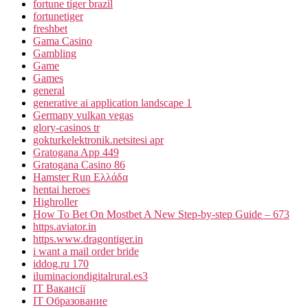
fortune tiger brazil
fortunetiger
freshbet
Gama Casino
Gambling
Game
Games
general
generative ai application landscape 1
Germany vulkan vegas
glory-casinos tr
gokturkelektronik.netsitesi apr
Gratogana App 449
Gratogana Casino 86
Hamster Run Ελλάδα
hentai heroes
Highroller
How To Bet On Mostbet A New Step-by-step Guide – 673
https.aviator.in
https.www.dragontiger.in
i want a mail order bride
iddog.ru 170
iluminaciondigitalrural.es3
IT Вакансії
IT Образование