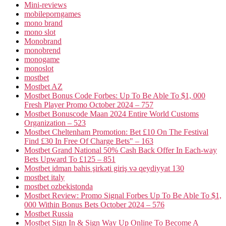
Mini-reviews
mobileporngames
mono brand
mono slot
Monobrand
monobrend
monogame
monoslot
mostbet
Mostbet AZ
Mostbet Bonus Code Forbes: Up To Be Able To $1, 000
Fresh Player Promo October 2024 – 757
Mostbet Bonuscode Maan 2024 Entire World Customs
Organization – 523
Mostbet Cheltenham Promotion: Bet £10 On The Festival
Find £30 In Free Of Charge Bets" – 163
Mostbet Grand National 50% Cash Back Offer In Each-way
Bets Upward To £125 – 851
Mostbet idman bahis şirkəti giriş və qeydiyyat 130
mostbet italy
mostbet ozbekistonda
Mostbet Review: Promo Signal Forbes Up To Be Able To $1,
000 Within Bonus Bets October 2024 – 576
Mostbet Russia
Mostbet Sign In & Sign Way Up Online To Become A