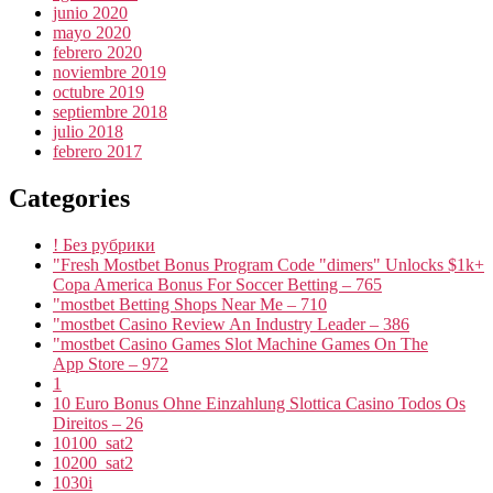
junio 2020
mayo 2020
febrero 2020
noviembre 2019
octubre 2019
septiembre 2018
julio 2018
febrero 2017
Categories
! Без рубрики
"Fresh Mostbet Bonus Program Code "dimers" Unlocks $1k+
Copa America Bonus For Soccer Betting – 765
"mostbet Betting Shops Near Me – 710
"mostbet Casino Review An Industry Leader – 386
"‎mostbet Casino Games Slot Machine Games On The
App Store – 972
1
10 Euro Bonus Ohne Einzahlung Slottica Casino Todos Os
Direitos – 26
10100_sat2
10200_sat2
1030i