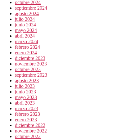
octubre 2024
septiembre 2024
agosto 2024
julio 2024
junio 2024
mayo 2024
abril 2024
marzo 2024
febrero 2024
enero 2024
diciembre 2023
noviembre 2023
octubre 2023
septiembre 2023
agosto 2023
julio 2023
junio 2023
mayo 2023
abril 2023
marzo 2023
febrero 2023
enero 2023
diciembre 2022
noviembre 2022
octubre 2022