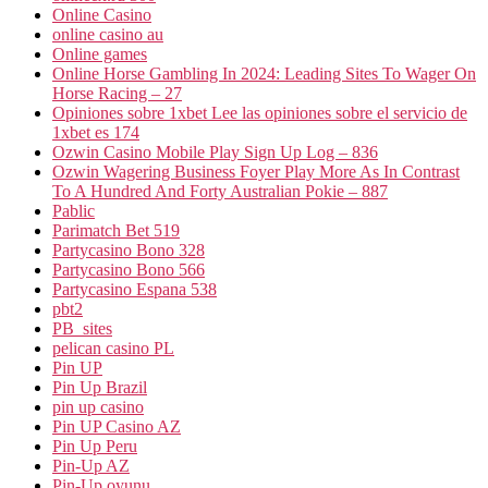
Online Casino
online casino au
Online games
Online Horse Gambling In 2024: Leading Sites To Wager On
Horse Racing – 27
Opiniones sobre 1xbet Lee las opiniones sobre el servicio de
1xbet es 174
Ozwin Casino Mobile Play Sign Up Log – 836
Ozwin Wagering Business Foyer Play More As In Contrast
To A Hundred And Forty Australian Pokie – 887
Pablic
Parimatch Bet 519
Partycasino Bono 328
Partycasino Bono 566
Partycasino Espana 538
pbt2
PB_sites
pelican casino PL
Pin UP
Pin Up Brazil
pin up casino
Pin UP Casino AZ
Pin Up Peru
Pin-Up AZ
Pin-Up oyunu