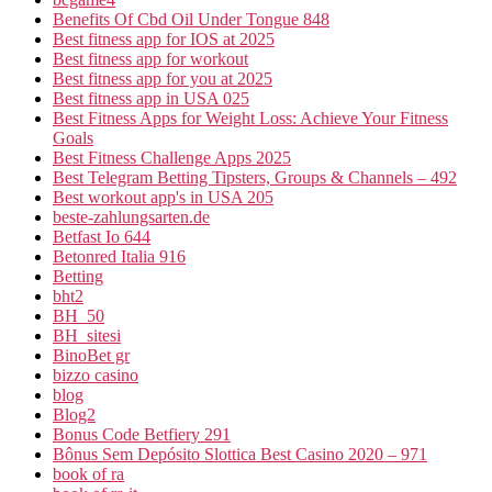
Benefits Of Cbd Oil Under Tongue 848
Best fitness app for IOS at 2025
Best fitness app for workout
Best fitness app for you at 2025
Best fitness app in USA 025
Best Fitness Apps for Weight Loss: Achieve Your Fitness
Goals
Best Fitness Challenge Apps 2025
Best Telegram Betting Tipsters, Groups & Channels – 492
Best workout app's in USA 205
beste-zahlungsarten.de
Betfast Io 644
Betonred Italia 916
Betting
bht2
BH_50
BH_sitesi
BinoBet gr
bizzo casino
blog
Blog2
Bonus Code Betfiery 291
Bônus Sem Depósito Slottica Best Casino 2020 – 971
book of ra