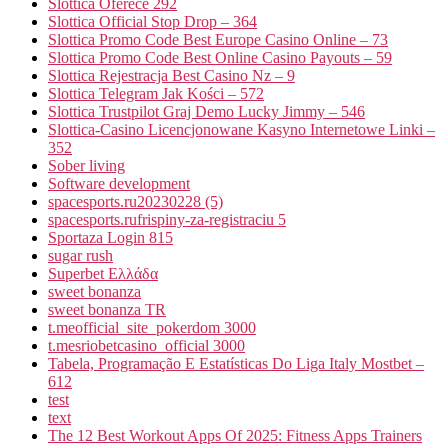
Slottica Oferece 292
Slottica Official Stop Drop – 364
Slottica Promo Code Best Europe Casino Online – 73
Slottica Promo Code Best Online Casino Payouts – 59
Slottica Rejestracja Best Casino Nz – 9
Slottica Telegram Jak Kości – 572
Slottica Trustpilot Graj Demo Lucky Jimmy – 546
Slottica-Casino Licencjonowane Kasyno Internetowe Linki –
352
Sober living
Software development
spacesports.ru20230228 (5)
spacesports.rufrispiny-za-registraciu 5
Sportaza Login 815
sugar rush
Superbet Ελλάδα
sweet bonanza
sweet bonanza TR
t.meofficial_site_pokerdom 3000
t.mesriobetcasino_official 3000
Tabela, Programação E Estatísticas Do Liga Italy Mostbet –
612
test
text
The 12 Best Workout Apps Of 2025: Fitness Apps Trainers