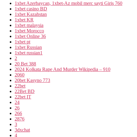
1xbet Azerbaycan, 1xbet-Az mobil merc sayti Giriş 760
1xbet casino BD
1xbet Kazahstan
1xbet KR
1xbet malaysia
1xbet Morocco
1xbet Online 36
1xbet pt
1xbet Russian
1xbet russian1
2
20 Bet 388
2024 Kolkata Rape And Murder Wikipedia – 910
2060
20bet Kasyno 773
22bet
22Bet BD
22bet IT
24
26
266
2876
3
3dxchat
4