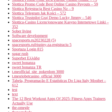
Slottica Promo Code Best Online Casino Payouts – 59
Slottica Rejestracja Best Casino Nz – 9
Slottica Telegram Jak Kości – 572
Slottica Trustpilot Graj Demo Lucky Jimmy – 546
Slottica-Casino Licencjonowane Kasyno Internetowe Linki –
352
Sober living
Software development
spacesports.ru20230228 (5)
spacesports.rufrispiny-za-registraciu 5
Sportaza Login 815
sugar rush
Superbet Ελλάδα
sweet bonanza
sweet bonanza TR
t.meofficial_site_pokerdom 3000
t.mesriobetcasino_official 3000
Tabela, Programação E Estatísticas Do Liga Italy Mostbet –
612
test
text
The 12 Best Workout Apps Of 2025: Fitness Apps Trainers
Actually Use
the-omegle