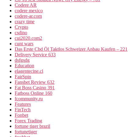
Codere AR
codere mexico
codere-ar.com
crazy time
Crypto
csdino
cui2020.com2
cunt wars
Das Erste Cbd Öl Taktlos Schweizer Anbau Kaufen – 221
Delivery Service 633
dsfgsdg
Education
elagentecine.cl
FairSpin
Fansbet Review 632
Fat Boss Casino 391
Fatboss Online 160
fcommunity.ru
Features
FinTech
Fonbet
Forex Trading
fortune tiger brazil
fortunetiger