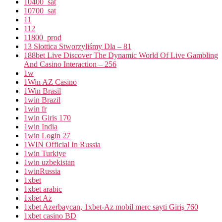
10400_sat
10700_sat
11
112
11800_prod
13 Slottica Stworzyliśmy Dla – 81
188bet Live Discover The Dynamic World Of Live Gambling
And Casino Interaction – 256
1w
1Win AZ Casino
1Win Brasil
1win Brazil
1win fr
1win Giris 170
1win India
1win Login 27
1WIN Official In Russia
1win Turkiye
1win uzbekistan
1winRussia
1xbet
1xbet arabic
1xbet Az
1xbet Azerbaycan, 1xbet-Az mobil merc sayti Giriş 760
1xbet casino BD