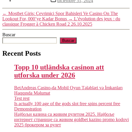
diciembre 31, 2024
la
de
entrada
la
←
Mostbet Giriş: Çevrimiçi Spor Bahisleri Ve Casino On The
entrada
Lookout For, 000’ye Kadar Bonus
→
L’évolution des jeux : du
classique Frogger à Chicken Road 2 26.10.2025
Buscar
Buscar
Recent Posts
Topp 10 utländska casinon att
utforska under 2026
BetAndreas Casino-da Mobil Oyun Tələbləri və İmkanları
Haqqında Məlumat
Test rest
Is actually 100 age of the gods slot free spins percent free
Demonstration
Најбољи казина са живим рулетом 2025. Најбоље
интернет странице са живим goldbet kazino promo kodovi
2025 брокером за рулет