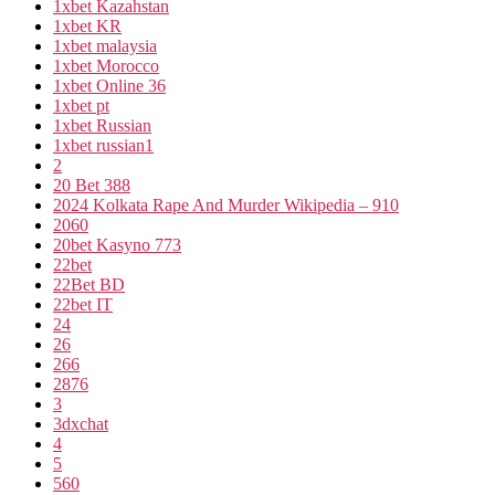
1xbet Kazahstan
1xbet KR
1xbet malaysia
1xbet Morocco
1xbet Online 36
1xbet pt
1xbet Russian
1xbet russian1
2
20 Bet 388
2024 Kolkata Rape And Murder Wikipedia – 910
2060
20bet Kasyno 773
22bet
22Bet BD
22bet IT
24
26
266
2876
3
3dxchat
4
5
560