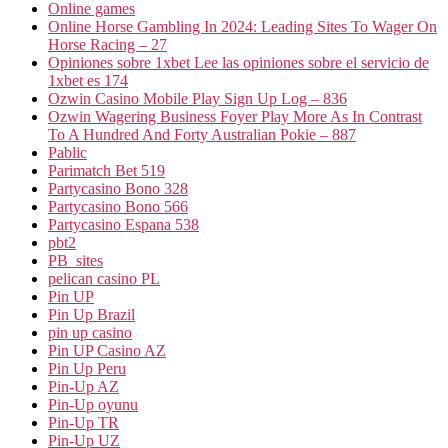
Online games
Online Horse Gambling In 2024: Leading Sites To Wager On
Horse Racing – 27
Opiniones sobre 1xbet Lee las opiniones sobre el servicio de
1xbet es 174
Ozwin Casino Mobile Play Sign Up Log – 836
Ozwin Wagering Business Foyer Play More As In Contrast
To A Hundred And Forty Australian Pokie – 887
Pablic
Parimatch Bet 519
Partycasino Bono 328
Partycasino Bono 566
Partycasino Espana 538
pbt2
PB_sites
pelican casino PL
Pin UP
Pin Up Brazil
pin up casino
Pin UP Casino AZ
Pin Up Peru
Pin-Up AZ
Pin-Up oyunu
Pin-Up TR
Pin-Up UZ