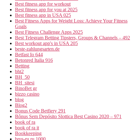
Best fitness app for workout
Best fitness app for you at 2025
Best fitness app in USA 025
Best Fitness Apps for Weight Loss: Achieve Your Fitness
Goals
Best Fitness Challenge Apps 2025
Best Telegram Betting Tipsters, Groups & Channels – 492
Best workout app's in USA 205
beste-zahlungsarten.de
Betfast Io 644
Betonred Italia 916
Betting
bht2
BH_50
BH_sitesi
BinoBet gr
bizzo casino
blog
Blog2
Bonus Code Betfiery 291
Bônus Sem Depósito Slottica Best Casino 2020 – 971
book of ra
book of ra it
Bookkeeping
brus-ru.ru 1000