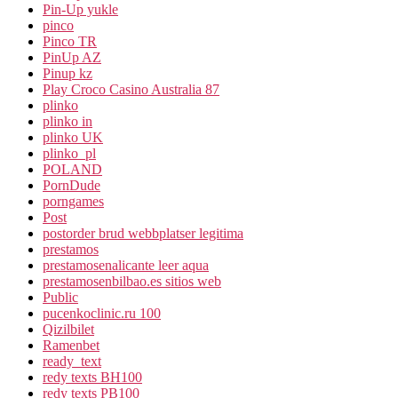
Pin-Up yukle
pinco
Pinco TR
PinUp AZ
Pinup kz
Play Croco Casino Australia 87
plinko
plinko in
plinko UK
plinko_pl
POLAND
PornDude
porngames
Post
postorder brud webbplatser legitima
prestamos
prestamosenalicante leer aqua
prestamosenbilbao.es sitios web
Public
pucenkoclinic.ru 100
Qizilbilet
Ramenbet
ready_text
redy texts BH100
redy texts PB100