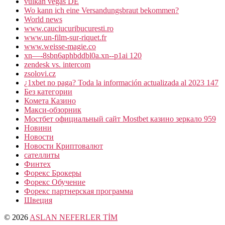
vulkan vegas DE
Wo kann ich eine Versandungsbraut bekommen?
World news
www.cauciucuribucuresti.ro
www.un-film-sur-riquet.fr
www.weisse-magie.co
xn—-8sbn6aphbddbl0a.xn--p1ai 120
zendesk vs. intercom
zsolovi.cz
¿1xbet no paga? Toda la información actualizada al 2023 147
Без категории
Комета Казино
Макси-обзорник
Мостбет официальный сайт Mostbet казино зеркало 959
Новини
Новости
Новости Криптовалют
сателлиты
Финтех
Форекс Брокеры
Форекс Обучение
Форекс партнерская программа
Швеция
© 2026
ASLAN NEFERLER TİM