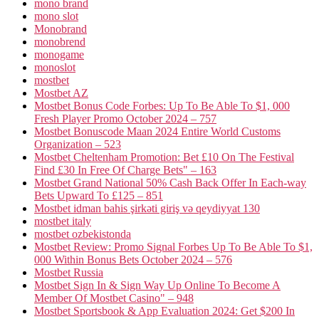
mono brand
mono slot
Monobrand
monobrend
monogame
monoslot
mostbet
Mostbet AZ
Mostbet Bonus Code Forbes: Up To Be Able To $1, 000
Fresh Player Promo October 2024 – 757
Mostbet Bonuscode Maan 2024 Entire World Customs
Organization – 523
Mostbet Cheltenham Promotion: Bet £10 On The Festival
Find £30 In Free Of Charge Bets" – 163
Mostbet Grand National 50% Cash Back Offer In Each-way
Bets Upward To £125 – 851
Mostbet idman bahis şirkəti giriş və qeydiyyat 130
mostbet italy
mostbet ozbekistonda
Mostbet Review: Promo Signal Forbes Up To Be Able To $1,
000 Within Bonus Bets October 2024 – 576
Mostbet Russia
Mostbet Sign In & Sign Way Up Online To Become A
Member Of Mostbet Casino" – 948
Mostbet Sportsbook & App Evaluation 2024: Get $200 In