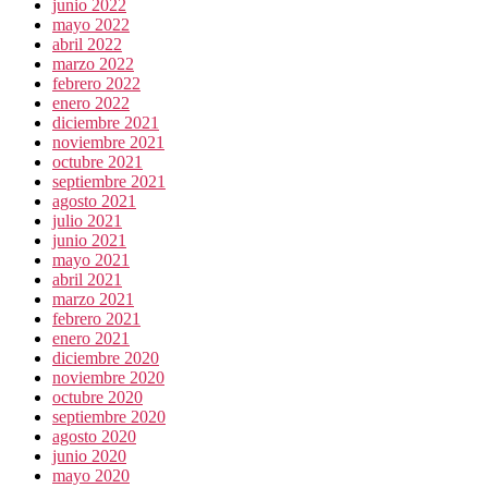
junio 2022
mayo 2022
abril 2022
marzo 2022
febrero 2022
enero 2022
diciembre 2021
noviembre 2021
octubre 2021
septiembre 2021
agosto 2021
julio 2021
junio 2021
mayo 2021
abril 2021
marzo 2021
febrero 2021
enero 2021
diciembre 2020
noviembre 2020
octubre 2020
septiembre 2020
agosto 2020
junio 2020
mayo 2020