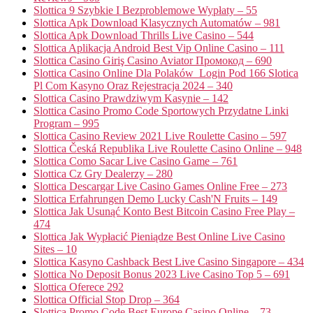
Slottica 9 Szybkie I Bezproblemowe Wypłaty – 55
Slottica Apk Download Klasycznych Automatów – 981
Slottica Apk Download Thrills Live Casino – 544
Slottica Aplikacja Android Best Vip Online Casino – 111
Slottica Casino Giriş Casino Aviator Промокод – 690
Slottica Casino Online Dla Polaków ️ Login Pod 166 Slotica
Pl Com Kasyno Oraz Rejestracja 2024 – 340
Slottica Casino Prawdziwym Kasynie – 142
Slottica Casino Promo Code Sportowych Przydatne Linki
Program – 995
Slottica Casino Review 2021 Live Roulette Casino – 597
Slottica Česká Republika Live Roulette Casino Online – 948
Slottica Como Sacar Live Casino Game – 761
Slottica Cz Gry Dealerzy – 280
Slottica Descargar Live Casino Games Online Free – 273
Slottica Erfahrungen Demo Lucky Cash'N Fruits – 149
Slottica Jak Usunąć Konto Best Bitcoin Casino Free Play –
474
Slottica Jak Wypłacić Pieniądze Best Online Live Casino
Sites – 10
Slottica Kasyno Cashback Best Live Casino Singapore – 434
Slottica No Deposit Bonus 2023 Live Casino Top 5 – 691
Slottica Oferece 292
Slottica Official Stop Drop – 364
Slottica Promo Code Best Europe Casino Online – 73