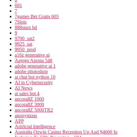
691
7
7games Bet Gratis 605
7Slots
888starz bd
9
9700_sat2
9925_sat
9950_prod
a16z generative ai
Aajogo Aposta 548
adobe generative ai 1
adobe photoshop
ai chat bot python 10
AI in Cybersecurity
AI News
ai sales bot 4
ancorallZ 1000
ancorallZ 3000
ancorallZ 5000TR2
anonymous
APP
Artificial Intelligence
Australia Ozwin Casino Reception Up Aud $4000 In