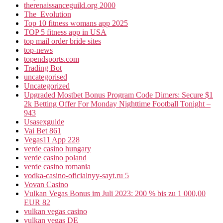
therenaissanceguild.org 2000
The_Evolution
Top 10 fitness womans app 2025
TOP 5 fitness app in USA
top mail order bride sites
top-news
topendsports.com
Trading Bot
uncategorised
Uncategorized
Upgraded Mostbet Bonus Program Code Dimers: Secure $1
2k Betting Offer For Monday Nighttime Football Tonight –
943
Usasexguide
Vai Bet 861
Vegas11 App 228
verde casino hungary
verde casino poland
verde casino romania
vodka-casino-oficialnyy-sayt.ru 5
Vovan Casino
Vulkan Vegas Bonus im Juli 2023: 200 % bis zu 1 000,00
EUR 82
vulkan vegas casino
vulkan vegas DE