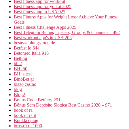
Best fitness app for workout
Best fitness app for you at 2025
Best fitness app in USA 025
Best Fitness Apps for Weight Loss: Achieve Your Fitness
Goals
Best Fitness Challenge Apps 2025
Best Telegram Betting Tipsters, Groups & Channels – 492
Best workout app's in USA 205
beste-zahlungsarten.de
Betfast Io 644
Betonred Italia 916
Betting
bht2
BH_50
BH_sitesi
BinoBet gr
bizzo casino
blog
Blog2
Bonus Code Betfiery 291
Bônus Sem Depósito Slottica Best Casino 2020 – 971
book of ra
book of ra it
Bookkeeping
brus-ru.ru 1000