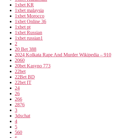
1xbet KR
1xbet malaysia
1xbet Morocco
1xbet Online 36
1xbet pt
1xbet Russian
1xbet russian1
2
20 Bet 388
2024 Kolkata Rape And Murder Wikipedia – 910
2060
20bet Kasyno 773
22bet
22Bet BD
22bet IT
24
26
266
2876
3
3dxchat
4
5
560
6