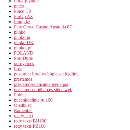
Pin-Up yukle
pinco
Pinco TR
PinUp AZ
Pinup kz
Play Croco Casino Australia 87
plinko
plinko in
plinko UK
plinko_pl
POLAND
PornDude
porngames
Post
postorder brud webbplatser legitima
prestamos
prestamosenalicante leer aqua
prestamosenbilbao.es sitios web
Public
pucenkoclinic.ru 100
Qizilbilet
Ramenbet
ready_text
redy texts BH100
redy texts PB100