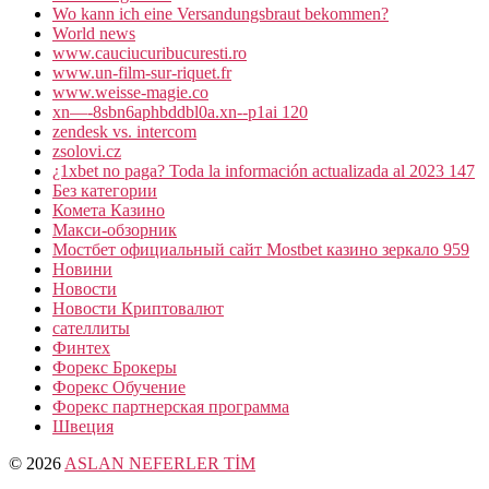
Wo kann ich eine Versandungsbraut bekommen?
World news
www.cauciucuribucuresti.ro
www.un-film-sur-riquet.fr
www.weisse-magie.co
xn—-8sbn6aphbddbl0a.xn--p1ai 120
zendesk vs. intercom
zsolovi.cz
¿1xbet no paga? Toda la información actualizada al 2023 147
Без категории
Комета Казино
Макси-обзорник
Мостбет официальный сайт Mostbet казино зеркало 959
Новини
Новости
Новости Криптовалют
сателлиты
Финтех
Форекс Брокеры
Форекс Обучение
Форекс партнерская программа
Швеция
© 2026
ASLAN NEFERLER TİM