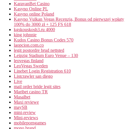
KaravanBet Casino
Kasyno Online PL
Kasyno online Poland
Kasyno Vulkan Vegas Recenzja, Bonus od pierwszej wpłaty
100% do 3000 zł + 125 FS 618
kgskouskosh3.ru 4000
king johnnie
Kudos Casino Bonus Codes 570
laopcion.com.co
legit postordre brud nettsted
Leipzig Stadium Euro Venue – 130
leovegas finland
LeoVegas Sweden
Linebet Login Registration 610
Listcrawler san diego
Live
mail order bride legit sites
Maribet casino TR
Masalbet
Maxi reviewe
maySB
mini-review
Mini-reviews
mobileporngames
mono brand