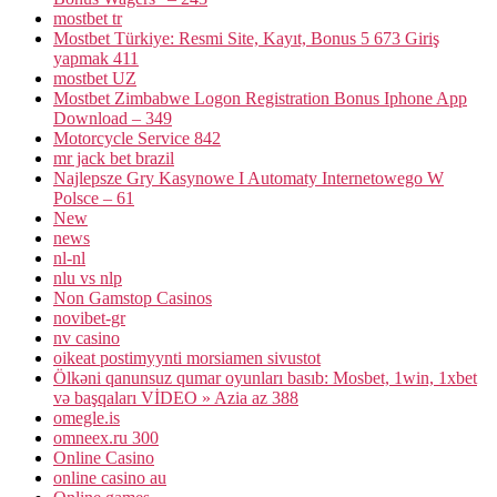
mostbet tr
Mostbet Türkiye: Resmi Site, Kayıt, Bonus 5 673 Giriş
yapmak 411
mostbet UZ
Mostbet Zimbabwe Logon Registration Bonus Iphone App
Download – 349
Motorcycle Service 842
mr jack bet brazil
Najlepsze Gry Kasynowe I Automaty Internetowego W
Polsce – 61
New
news
nl-nl
nlu vs nlp
Non Gamstop Casinos
novibet-gr
nv casino
oikeat postimyynti morsiamen sivustot
Ölkəni qanunsuz qumar oyunları basıb: Mosbet, 1win, 1xbet
və başqaları VİDEO » Azia az 388
omegle.is
omneex.ru 300
Online Casino
online casino au