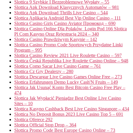
Slottica 9 Szybkie I Bezproblemowe Wypłaty – 55
Slottica Apk Download Klasycznych Automatów – 981
Slottica Apk Download Thrills Live Casino – 544
Slottica Aplikacja Android Best Vip Online Casino – 111
Slottica Casino Giriş Casino Aviator Промокод – 690
Slottica Casino Online Dla Polaków ️ Login Pod 166 Slotica
Pl Com Kasyno Oraz Rejestracja 2024 – 340
Slottica Casino Prawdziwym Kasynie – 142
Slottica Casino Promo Code Sportowych Przydatne Linki
Program – 995
Slottica Casino Review 2021 Live Roulette Casino – 597
Slottica Česká Republika Live Roulette Casino Online – 948
Slottica Como Sacar Live Casino Game – 761
Slottica Cz Gry Dealerzy – 280
Slottica Descargar Live Casino Games Online Free – 273
Slottica Erfahrungen Demo Lucky Cash'N Fruits – 149
Slottica Jak Usunąć Konto Best Bitcoin Casino Free Play –
474
Slottica Jak Wypłacić Pieniądze Best Online Live Casino
Sites – 10
Slottica Kasyno Cashback Best Live Casino Singapore – 434
Slottica No Deposit Bonus 2023 Live Casino Top 5 – 691
Slottica Oferece 292
Slottica Official Stop Drop – 364
Slottica Promo Code Best Europe Casino Online – 73