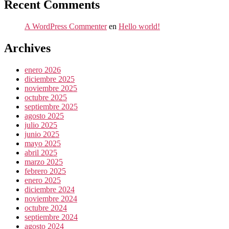
Recent Comments
A WordPress Commenter
en
Hello world!
Archives
enero 2026
diciembre 2025
noviembre 2025
octubre 2025
septiembre 2025
agosto 2025
julio 2025
junio 2025
mayo 2025
abril 2025
marzo 2025
febrero 2025
enero 2025
diciembre 2024
noviembre 2024
octubre 2024
septiembre 2024
agosto 2024