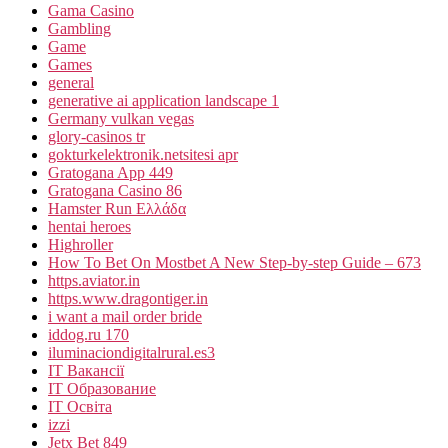
Gama Casino
Gambling
Game
Games
general
generative ai application landscape 1
Germany vulkan vegas
glory-casinos tr
gokturkelektronik.netsitesi apr
Gratogana App 449
Gratogana Casino 86
Hamster Run Ελλάδα
hentai heroes
Highroller
How To Bet On Mostbet A New Step-by-step Guide – 673
https.aviator.in
https.www.dragontiger.in
i want a mail order bride
iddog.ru 170
iluminaciondigitalrural.es3
IT Вакансії
IT Образование
IT Освіта
izzi
Jetx Bet 849