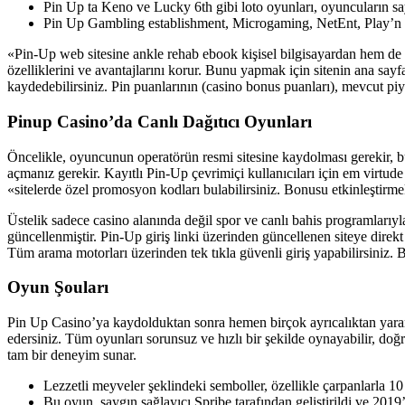
Pin Up ta Keno ve Lucky 6th gibi loto oyunları, oyuncuların sayıl
Pin Up Gambling establishment, Microgaming, NetEnt, Play’n GO 
«Pin-Up web sitesine ankle rehab ebook kişisel bilgisayardan hem de m
özelliklerini ve avantajlarını korur. Bunu yapmak için sitenin ana say
kaydedebilirsiniz. Pin puanlarının (casino bonus puanları), mevcut piy
Pinup Casino’da Canlı Dağıtıcı Oyunları
Öncelikle, oyuncunun operatörün resmi sitesine kaydolması gerekir, 
açmanız gerekir. Kayıtlı Pin-Up çevrimiçi kullanıcıları için em virtu
«sitelerde özel promosyon kodları bulabilirsiniz. Bonusu etkinleştirmek
Üstelik sadece casino alanında değil spor ve canlı bahis programlarıy
güncellenmiştir. Pin-Up giriş linki üzerinden güncellenen siteye direkt 
Tüm arama motorları üzerinden tek tıkla güvenli giriş yapabilirsiniz. 
Oyun Şouları
Pin Up Casino’ya kaydolduktan sonra hemen birçok ayrıcalıktan yararla
edersiniz. Tüm oyunları sorunsuz ve hızlı bir şekilde oynayabilir, doğr
tam bir deneyim sunar.
Lezzetli meyveler şeklindeki semboller, özellikle çarpanlarla 10 
Bu oyun, saygın sağlayıcı Spribe tarafından geliştirildi ve 2019’