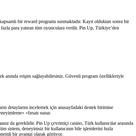
 kapsamlı bir reward programı sunmaktadır. Kayıt olduktan sonra bir
 fazla para yatıran tüm oyunculara verilir. Pin Up, Türkiye’den
rek anında erişim sağlayabilirsiniz. Güvenli program özellikleriyle
ların detaylarını incelemek için anasayfadaki destek birimine
deneyimleme» «fırsatı sunar.
ız da gereklidir. Pin Up çevrimiçi casino, Türk kullanıcılar arasında
m sistem, deneyimsiz bir kullanıcının bile işlemlerini hızla
önemli bir avantaj olarak görüyor.