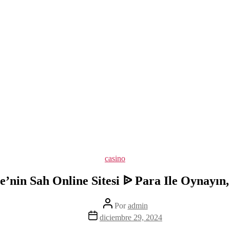
Categorías
casino
nin Sah Online Sitesi ᐉ Para Ile Oynayın,
Autor
Por
admin
de
Fecha
diciembre 29, 2024
la
de
entrada