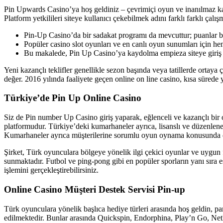
Pin Upwards Casino’ya hoş geldiniz – çevrimiçi oyun ve inanılmaz kaza
Platform yetkilileri siteye kullanıcı çekebilmek adını farklı farklı çalı
Pin-Up Casino’da bir sadakat programı da mevcuttur; puanlar birik
Popüler casino slot oyunları ve en canlı oyun sunumları için he
Bu makalede, Pin Up Casino’ya kaydolma empieza siteye giriş ya
Yeni kazançlı teklifler genellikle sezon başında veya tatillerde ortay
değer. 2016 yılında faaliyete geçen online on line casino, kısa sürede yü
Türkiye’de Pin Up Online Casino
Siz de Pin number Up Casino giriş yaparak, eğlenceli ve kazançlı bir
platformudur. Türkiye’deki kumarhaneler ayrıca, lisanslı ve düzenlene
Kumarhaneler ayrıca müşterilerine sorumlu oyun oynama konusunda d
Şirket, Türk oyunculara bölgeye yönelik ilgi çekici oyunlar ve uygun
sunmaktadır. Futbol ve ping-pong gibi en popüler sporların yanı sıra 
işlemini gerçekleştirebilirsiniz.
Online Casino Müşteri Destek Servisi Pin-up
Türk oyunculara yönelik başlıca hediye türleri arasında hoş geldin, para 
edilmektedir. Bunlar arasında Quickspin, Endorphina, Play’n Go, NetE