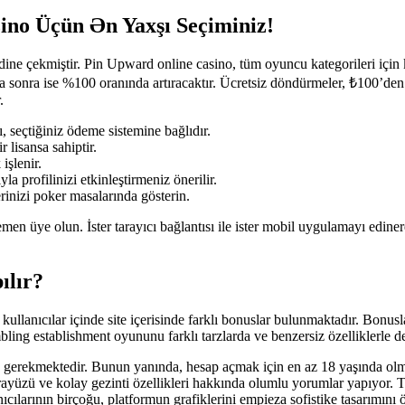
ino Üçün Ən Yaxşı Seçiminiz!
ine çekmiştir. Pin Upward online casino, tüm oyuncu kategorileri için
ha sonra ise %100 oranında artıracaktır. Ücretsiz döndürmeler, ₺100’den
.
 seçtiğiniz ödeme sistemine bağlıdır.
 lisansa sahiptir.
işlenir.
a profilinizi etkinleştirmeniz önerilir.
inizi poker masalarında gösterin.
men üye olun. İster tarayıcı bağlantısı ile ister mobil uygulamayı edine
ılır?
kullanıcılar içinde site içerisinde farklı bonuslar bulunmaktadır. Bonus
mbling establishment oyununu farklı tarzlarda ve benzersiz özelliklerle 
z gerekmektedir. Bunun yanında, hesap açmak için en az 18 yaşında olman
ayüzü ve kolay gezinti özellikleri hakkında olumlu yorumlar yapıyor. Tü
ıcılarının birçoğu, platformun grafiklerini empieza sofistike tasarımını 