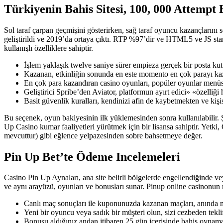
Türkiyenin Bahis Sitesi, 100, 000 Attempt
Sol taraf çarpan geçmişini gösterirken, sağ taraf oyuncu kazançlarını s
geliştirildi ve 2019’da ortaya çıktı. RTP %97’dir ve HTML5 ve JS stan
kullanışlı özelliklere sahiptir.
İşlem yaklaşık twelve saniye sürer empieza gerçek bir posta kutu
Kazanan, etkinliğin sonunda en este momento en çok parayı ka
En çok para kazandıran casino oyunları, popüler oyunlar menüs
Geliştirici Spribe’den Aviator, platformun ayırt edici» «özelliği 
Basit güvenlik kuralları, kendinizi afin de kaybetmekten ve kişi
Bu seçenek, oyun bakiyesinin ilk yüklemesinden sonra kullanılabilir. Şif
Up Casino kumar faaliyetleri yürütmek için bir lisansa sahiptir. Yetk
mevcuttur) gibi eğlence yelpazesinden sobre bahsetmeye değer.
Pin Up Bet’te Ödeme Incelemeleri
Casino Pin Up Aynaları, ana site belirli bölgelerde engellendiğinde ve
ve aynı arayüzü, oyunları ve bonusları sunar. Pinup online casinonun
Canlı maç sonuçları ile kuponunuzda kazanan maçları, anında n
Yeni bir oyuncu veya sadık bir müşteri olun, sizi cezbeden teklif
Bonusu aldığınız andan itibaren 25 gün içerisinde bahis oynam