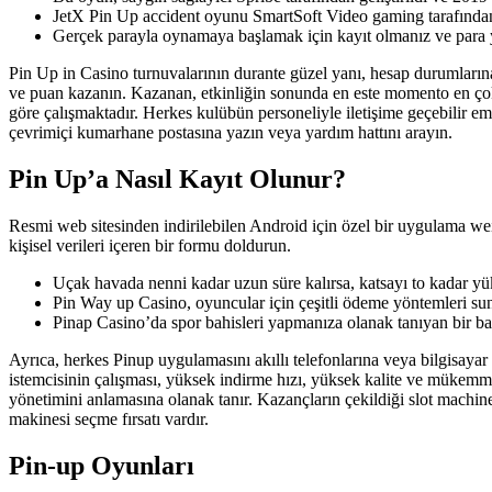
JetX Pin Up accident oyunu SmartSoft Video gaming tarafından 201
Gerçek parayla oynamaya başlamak için kayıt olmanız ve para y
Pin Up in Casino turnuvalarının durante güzel yanı, hesap durumların
ve puan kazanın. Kazanan, etkinliğin sonunda en este momento en çok 
göre çalışmaktadır. Herkes kulübün personeliyle iletişime geçebilir e
çevrimiçi kumarhane postasına yazın veya yardım hattını arayın.
Pin Up’a Nasıl Kayıt Olunur?
Resmi web sitesinden indirilebilen Android için özel bir uygulama wei
kişisel verileri içeren bir formu doldurun.
Uçak havada nenni kadar uzun süre kalırsa, katsayı to kadar yüks
Pin Way up Casino, oyuncular için çeşitli ödeme yöntemleri sun
Pinap Casino’da spor bahisleri yapmanıza olanak tanıyan bir b
Ayrıca, herkes Pinup uygulamasını akıllı telefonlarına veya bilgisayar ci
istemcisinin çalışması, yüksek indirme hızı, yüksek kalite ve mükemme
yönetimini anlamasına olanak tanır. Kazançların çekildiği slot machine
makinesi seçme fırsatı vardır.
Pin-up Oyunları