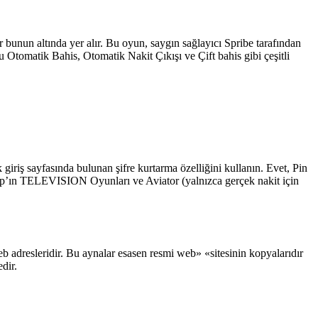
r bunun altında yer alır. Bu oyun, saygın sağlayıcı Spribe tarafından
 Otomatik Bahis, Otomatik Nakit Çıkışı ve Çift bahis gibi çeşitli
k giriş sayfasında bulunan şifre kurtarma özelliğini kullanın. Evet, Pin
in Up’ın TELEVISION Oyunları ve Aviator (yalnızca gerçek nakit için
eb adresleridir. Bu aynalar esasen resmi web» «sitesinin kopyalarıdır
dir.