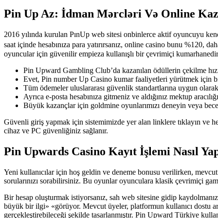
Pin Up Az: İdman Mərcləri Və Online Kaz
2016 yılında kurulan PınUp web sitesi onbinlerce aktif oyuncuyu kend
saat içinde hesabınıza para yatırırsanız, online casino bunu %120, da
oyuncular için güvenilir empieza kullanışlı bir çevrimiçi kumarhanedir
Pin Upward Gambling Club’da kazanılan ödüllerin çekilme hızı,
Evet, Pin number Up Casino kumar faaliyetleri yürütmek için bir
Tüm ödemeler uluslararası güvenlik standartlarına uygun olarak 
Ayrıca e-posta hesabınıza gitmeniz ve aldığınız mektup aracılığıyl
Büyük kazançlar için goldmine oyunlarımızı deneyin veya becer
Güvenli giriş yapmak için sistemimizde yer alan linklere tıklayın ve he
cihaz ve PC güvenliğiniz sağlanır.
Pin Upwards Casino Kayıt İşlemi Nasıl Yap
Yeni kullanıcılar için hoş geldin ve deneme bonusu verilirken, mevcut 
sorularınızı sorabilirsiniz. Bu oyunlar oyunculara klasik çevrimiçi ga
Bir hesap oluşturmak istiyorsanız, sah web sitesine gidip kaydolmanı
büyük bir ilgi» «görüyor. Mevcut üyeler, platformun kullanıcı dostu ar
gerçekleştirebileceği şekilde tasarlanmıştır. Pin Upward Türkiye kullan