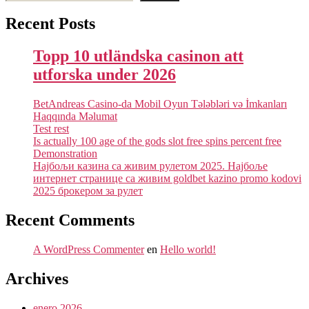
Recent Posts
Topp 10 utländska casinon att
utforska under 2026
BetAndreas Casino-da Mobil Oyun Tələbləri və İmkanları
Haqqında Məlumat
Test rest
Is actually 100 age of the gods slot free spins percent free
Demonstration
Најбољи казина са живим рулетом 2025. Најбоље
интернет странице са живим goldbet kazino promo kodovi
2025 брокером за рулет
Recent Comments
A WordPress Commenter
en
Hello world!
Archives
enero 2026