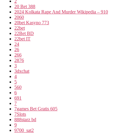
2
20 Bet 388
2024 Kolkata Rape And Murder Wikipedia – 910
2060
20bet Kasyno 773
22bet
22Bet BD
22bet IT
24
26
266
2876
3
3dxchat
4
5
560
6
691
7
7games Bet Gratis 605
7Slots
888starz bd
9
9700_sat2