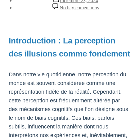
diciembre 23, 2024
la
de
en
No hay comentarios
entrada
la
Comment
entrada
la
perception
des
illusions
Introduction : La perception
influence
nos
choix
des illusions comme fondement
quotidiens
11-
2025
Dans notre vie quotidienne, notre perception du
monde est souvent considérée comme une
représentation fidèle de la réalité. Cependant,
cette perception est fréquemment altérée par
des mécanismes cognitifs que l’on désigne sous
le nom de biais cognitifs. Ces biais, parfois
subtils, influencent la manière dont nous
interprétons nos expériences et, inévitablement,