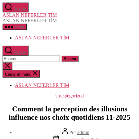
Saltar
Buscar
al
ASLAN NEFERLER TİM
contenido
ASLAN NEFERLER TİM
Menú
ASLAN NEFERLER TİM
Buscar
Buscar:
Cerrar
la
búsqueda
Cerrar el menú
ASLAN NEFERLER TİM
Categorías
Uncategorized
Comment la perception des illusions
influence nos choix quotidiens 11-2025
Autor
Por
admin
de
Fecha