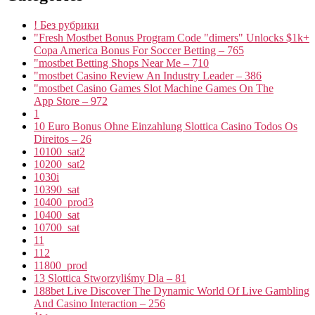
! Без рубрики
"Fresh Mostbet Bonus Program Code "dimers" Unlocks $1k+
Copa America Bonus For Soccer Betting – 765
"mostbet Betting Shops Near Me – 710
"mostbet Casino Review An Industry Leader – 386
"‎mostbet Casino Games Slot Machine Games On The
App Store – 972
1
10 Euro Bonus Ohne Einzahlung Slottica Casino Todos Os
Direitos – 26
10100_sat2
10200_sat2
1030i
10390_sat
10400_prod3
10400_sat
10700_sat
11
112
11800_prod
13 Slottica Stworzyliśmy Dla – 81
188bet Live Discover The Dynamic World Of Live Gambling
And Casino Interaction – 256