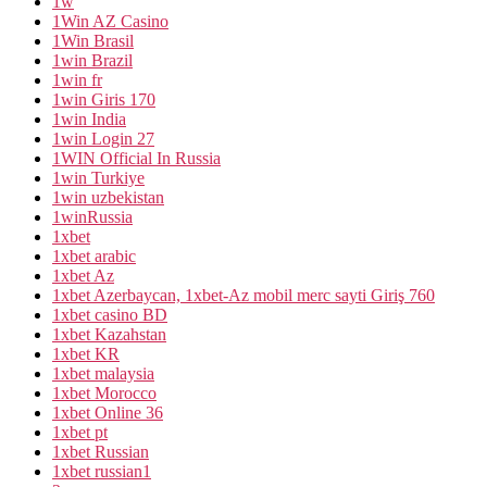
1w
1Win AZ Casino
1Win Brasil
1win Brazil
1win fr
1win Giris 170
1win India
1win Login 27
1WIN Official In Russia
1win Turkiye
1win uzbekistan
1winRussia
1xbet
1xbet arabic
1xbet Az
1xbet Azerbaycan, 1xbet-Az mobil merc sayti Giriş 760
1xbet casino BD
1xbet Kazahstan
1xbet KR
1xbet malaysia
1xbet Morocco
1xbet Online 36
1xbet pt
1xbet Russian
1xbet russian1