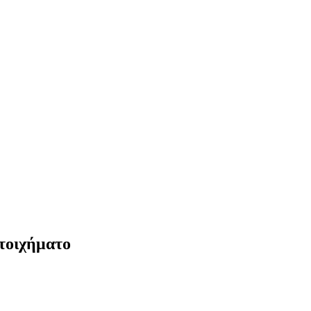
τοιχήματο