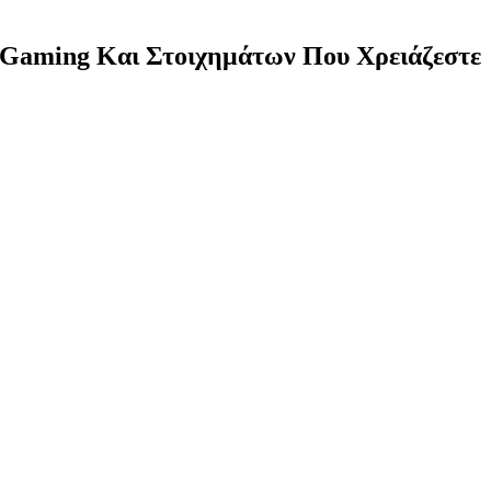
la
entrada
 Gaming Και Στοιχημάτων Που Χρειάζεστε