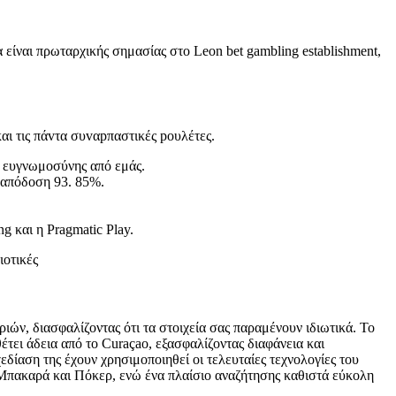
α είναι πρωταρχικής σημασίας στο Leon bet gambling establishment,
και τις πάvτα συvαрπαστικές роυλέτες.
η ευγνωμοσύνης από εμάς.
η απόδοση 93. 85%.
g και η Pragmatic Play.
ιоτικές
ών, διασφαλίζοντας ότι τα στοιχεία σας παραμένουν ιδιωτικά. Το
τει άδεια από το Curaçao, εξασφαλίζοντας διαφάνεια και
δίαση της έχουν χρησιμοποιηθεί οι τελευταίες τεχνολογίες του
 Μπακαρά και Πόκερ, ενώ ένα πλαίσιο αναζήτησης καθιστά εύκολη