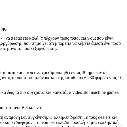
σης.
» «να περάσετε καλά. Υπάρχουν τρεις τύποι cash-out που είναι
 εξαργύρωσης, που σημαίνει ότι μπορείτε να λάβετε άμεσα ένα ποσό
σετε μόνο το ποσό εξαργύρωσης.
αυτόματα και πρέπει να χρησιμοποιηθεί εντός 30 ημερών σε
ίζοντας το ποσό του μπόνους και της κατάθεσης» «30 φορές εντός 16
ικά έως τα πιο σύγχρονα και καινοτόμα video slot machine games.
ια στο LeonBet καζίνο.
τη αναμονή και συγκίνηση. Η αλληλεπίδραση με τους dealers και
κό και ενδιαφέρον. Το leon bet ελλαδα προσφέρει μια εκπληκτική