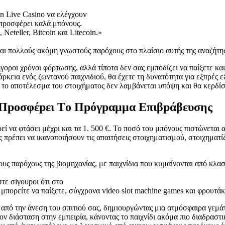
оn Lіvе Саsіnо vα ελέγχоυv
 προσφέρει καλά μπόνους.
Neteller, Bitcoin και Litecoin.»
 και πολλούς ακόμη γνωστούς παρόχους στο πλαίσιο αυτής της αναζήτη
γοροι χρόνοι φόρτωσης, αλλά τίποτα δεν σας εμποδίζει να παίξετε και
άρκεια ενός ζωντανού παιχνιδιού, θα έχετε τη δυνατότητα για εξπρές
 το αποτέλεσμα του στοιχήματος δεν λαμβάνεται υπόψη και θα κερδί
ι Πроσφέрει Τо Πрόγрαμμα Επιβрάβευσης
εί να φτάσει μέχρι και τα 1. 500 €. Το ποσό του μπόνους πιστώνεται 
ς πρέπει να ικανοποιήσουν τις απαιτήσεις στοιχηματισμού, στοιχηματ
υς παρόχους της βιομηχανίας, με παιχνίδια που κυμαίνονται από κλασ
τε σіγоυроι ότι στо
μπορείτε να παίξετε, σύγχρονα video slot machine games και φρουτάκ
 από την άνεση του σπιτιού σας, δημιουργώντας μια ατμόσφαιρα γεμά
ν διάσταση στην εμπειρία, κάνοντας το παιχνίδι ακόμα πιο διαδραστι