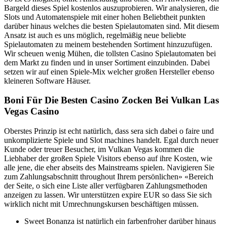
Bargeld dieses Spiel kostenlos auszuprobieren. Wir analysieren, die
Slots und Automatenspiele mit einer hohen Beliebtheit punkten
darüber hinaus welches die besten Spielautomaten sind. Mit diesem
Ansatz ist auch es uns möglich, regelmäßig neue beliebte
Spielautomaten zu meinem bestehenden Sortiment hinzuzufügen.
Wir scheuen wenig Mühen, die tollsten Casino Spielautomaten bei
dem Markt zu finden und in unser Sortiment einzubinden. Dabei
setzen wir auf einen Spiele-Mix welcher großen Hersteller ebenso
kleineren Software Häuser.
Boni Für Die Besten Casino Zocken Bei Vulkan Las
Vegas Casino
Oberstes Prinzip ist echt natürlich, dass sera sich dabei o faire und
unkomplizierte Spiele und Slot machines handelt. Egal durch neuer
Kunde oder treuer Besucher, im Vulkan Vegas kommen die
Liebhaber der großen Spiele Visitors ebenso auf ihre Kosten, wie
alle jene, die eher abseits des Mainstreams spielen. Navigieren Sie
zum Zahlungsabschnitt throughout Ihrem persönlichen» «Bereich
der Seite, o sich eine Liste aller verfügbaren Zahlungsmethoden
anzeigen zu lassen. Wir unterstützen expire EUR so dass Sie sich
wirklich nicht mit Umrechnungskursen beschäftigen müssen.
Sweet Bonanza ist natürlich ein farbenfroher darüber hinaus