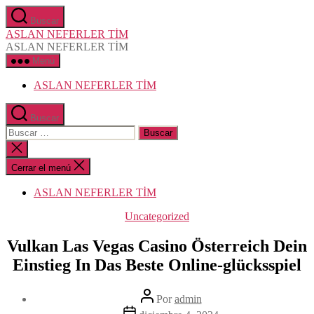
Saltar
Buscar
al
ASLAN NEFERLER TİM
contenido
ASLAN NEFERLER TİM
Menú
ASLAN NEFERLER TİM
Buscar
Buscar:
Cerrar
la
búsqueda
Cerrar el menú
ASLAN NEFERLER TİM
Categorías
Uncategorized
Vulkan Las Vegas Casino Österreich Dein
Einstieg In Das Beste Online-glücksspiel
Autor
Por
admin
de
Fecha