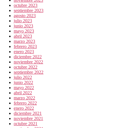
noviembre 2023
octubre 2023
septiembre 2023
agosto 2023
julio 2023
junio 2023
mayo 2023
abril 2023
marzo 2023
febrero 2023
enero 2023
diciembre 2022
noviembre 2022
octubre 2022
septiembre 2022
julio 2022
junio 2022
mayo 2022
abril 2022
marzo 2022
febrero 2022
enero 2022
diciembre 2021
noviembre 2021
octubre 2021