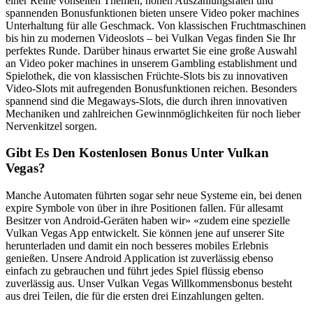
einer Reihe vonseiten Themen, hohen Auszahlungsraten und
spannenden Bonusfunktionen bieten unsere Video poker machines
Unterhaltung für alle Geschmack. Von klassischen Fruchtmaschinen
bis hin zu modernen Videoslots – bei Vulkan Vegas finden Sie Ihr
perfektes Runde. Darüber hinaus erwartet Sie eine große Auswahl
an Video poker machines in unserem Gambling establishment und
Spielothek, die von klassischen Früchte-Slots bis zu innovativen
Video-Slots mit aufregenden Bonusfunktionen reichen. Besonders
spannend sind die Megaways-Slots, die durch ihren innovativen
Mechaniken und zahlreichen Gewinnmöglichkeiten für noch lieber
Nervenkitzel sorgen.
Gibt Es Den Kostenlosen Bonus Unter Vulkan
Vegas?
Manche Automaten führten sogar sehr neue Systeme ein, bei denen
expire Symbole von über in ihre Positionen fallen. Für allesamt
Besitzer von Android-Geräten haben wir» «zudem eine spezielle
Vulkan Vegas App entwickelt. Sie können jene auf unserer Site
herunterladen und damit ein noch besseres mobiles Erlebnis
genießen. Unsere Android Application ist zuverlässig ebenso
einfach zu gebrauchen und führt jedes Spiel flüssig ebenso
zuverlässig aus. Unser Vulkan Vegas Willkommensbonus besteht
aus drei Teilen, die für die ersten drei Einzahlungen gelten.