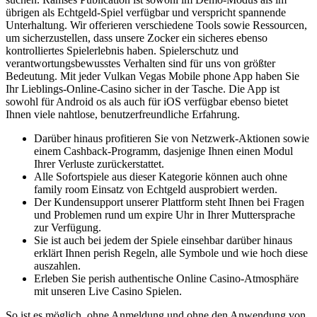
übrigen als Echtgeld-Spiel verfügbar und verspricht spannende
Unterhaltung. Wir offerieren verschiedene Tools sowie Ressourcen,
um sicherzustellen, dass unsere Zocker ein sicheres ebenso
kontrolliertes Spielerlebnis haben. Spielerschutz und
verantwortungsbewusstes Verhalten sind für uns von größter
Bedeutung. Mit jeder Vulkan Vegas Mobile phone App haben Sie
Ihr Lieblings-Online-Casino sicher in der Tasche. Die App ist
sowohl für Android os als auch für iOS verfügbar ebenso bietet
Ihnen viele nahtlose, benutzerfreundliche Erfahrung.
Darüber hinaus profitieren Sie von Netzwerk-Aktionen sowie
einem Cashback-Programm, dasjenige Ihnen einen Modul
Ihrer Verluste zurückerstattet.
Alle Sofortspiele aus dieser Kategorie können auch ohne
family room Einsatz von Echtgeld ausprobiert werden.
Der Kundensupport unserer Plattform steht Ihnen bei Fragen
und Problemen rund um expire Uhr in Ihrer Muttersprache
zur Verfügung.
Sie ist auch bei jedem der Spiele einsehbar darüber hinaus
erklärt Ihnen perish Regeln, alle Symbole und wie hoch diese
auszahlen.
Erleben Sie perish authentische Online Casino-Atmosphäre
mit unseren Live Casino Spielen.
So ist es möglich, ohne Anmeldung und ohne den Anwendung von