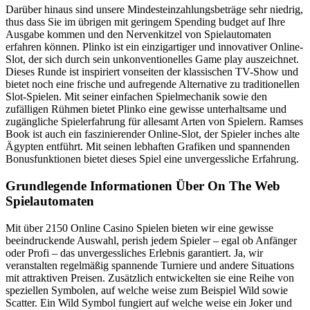
Darüber hinaus sind unsere Mindesteinzahlungsbeträge sehr niedrig,
thus dass Sie im übrigen mit geringem Spending budget auf Ihre
Ausgabe kommen und den Nervenkitzel von Spielautomaten
erfahren können. Plinko ist ein einzigartiger und innovativer Online-
Slot, der sich durch sein unkonventionelles Game play auszeichnet.
Dieses Runde ist inspiriert vonseiten der klassischen TV-Show und
bietet noch eine frische und aufregende Alternative zu traditionellen
Slot-Spielen. Mit seiner einfachen Spielmechanik sowie den
zufälligen Rühmen bietet Plinko eine gewisse unterhaltsame und
zugängliche Spielerfahrung für allesamt Arten von Spielern. Ramses
Book ist auch ein faszinierender Online-Slot, der Spieler inches alte
Ägypten entführt. Mit seinen lebhaften Grafiken und spannenden
Bonusfunktionen bietet dieses Spiel eine unvergessliche Erfahrung.
Grundlegende Informationen Über On The Web
Spielautomaten
Mit über 2150 Online Casino Spielen bieten wir eine gewisse
beeindruckende Auswahl, perish jedem Spieler – egal ob Anfänger
oder Profi – das unvergessliches Erlebnis garantiert. Ja, wir
veranstalten regelmäßig spannende Turniere und andere Situations
mit attraktiven Preisen. Zusätzlich entwickelten sie eine Reihe von
speziellen Symbolen, auf welche weise zum Beispiel Wild sowie
Scatter. Ein Wild Symbol fungiert auf welche weise ein Joker und