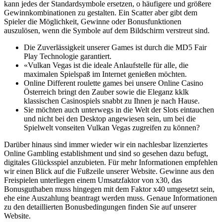
kann jedes der Standardsymbole ersetzen, o häufigere und größere
Gewinnkombinationen zu gestalten. Ein Scatter aber gibt dem
Spieler die Möglichkeit, Gewinne oder Bonusfunktionen
auszulösen, wenn die Symbole auf dem Bildschirm verstreut sind.
Die Zuverlässigkeit unserer Games ist durch die MD5 Fair
Play Technologie garantiert.
«Vulkan Vegas ist die ideale Anlaufstelle für alle, die
maximalen Spielspaß im Internet genießen möchten.
Online Different roulette games bei unsere Online Casino
Österreich bringt den Zauber sowie die Eleganz kklk
klassischen Casinospiels snabbt zu Ihnen je nach Hause.
Sie möchten auch unterwegs in die Welt der Slots eintauchen
und nicht bei den Desktop angewiesen sein, um bei die
Spielwelt vonseiten Vulkan Vegas zugreifen zu können?
Darüber hinaus sind immer wieder wir ein nachlesbar lizenziertes
Online Gambling establishment und sind so gesehen dazu befugt,
digitales Glücksspiel anzubieten. Für mehr Informationen empfehlen
wir einen Blick auf die Fußzeile unserer Website. Gewinne aus den
Freispielen unterliegen einem Umsatzfaktor von x30, das
Bonusguthaben muss hingegen mit dem Faktor x40 umgesetzt sein,
ehe eine Auszahlung beantragt werden muss. Genaue Informationen
zu den detaillierten Bonusbedingungen finden Sie auf unserer
Website.