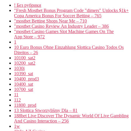
! Без рубрики
"Fresh Mostbet Bonus Program Code "dimers" Unlocks $1k+
Copa America Bonus For Soccer Betting – 765
"mostbet Betting Shops Near Me – 710
"mostbet Casino Review An Industry Leader – 386
"‎mostbet Casino Games Slot Machine Games On The
App Store – 972
1
10 Euro Bonus Ohne Einzahlung Slottica Casino Todos Os
Direitos – 26
10100_sat2
10200_sat2
1030i
10390_sat
10400_prod3
10400_sat
10700_sat
11
112
11800_prod
13 Slottica Stworzyliśmy Dla – 81
188bet Live Discover The Dynamic World Of Live Gambling
And Casino Interaction – 256
1w