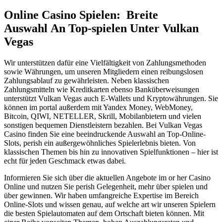
Online Casino Spielen: Breite
Auswahl An Top-spielen Unter Vulkan
Vegas
Wir unterstützen dafür eine Vielfältigkeit von Zahlungsmethoden
sowie Währungen, um unseren Mitgliedern einen reibungslosen
Zahlungsablauf zu gewährleisten. Neben klassischen
Zahlungsmitteln wie Kreditkarten ebenso Banküberweisungen
unterstützt Vulkan Vegas auch E-Wallets und Kryptowährungen. Sie
können im portal außerdem mit Yandex Money, WebMoney,
Bitcoin, QIWI, NETELLER, Skrill, Mobilanbietern und vielen
sonstigen bequemen Dienstleistern bezahlen. Bei Vulkan Vegas
Casino finden Sie eine beeindruckende Auswahl an Top-Online-
Slots, perish ein außergewöhnliches Spielerlebnis bieten. Von
klassischen Themen bis hin zu innovativen Spielfunktionen – hier ist
echt für jeden Geschmack etwas dabei.
Informieren Sie sich über die aktuellen Angebote im or her Casino
Online und nutzen Sie perish Gelegenheit, mehr über spielen und
über gewinnen. Wir haben umfangreiche Expertise im Bereich
Online-Slots und wissen genau, auf welche art wir unseren Spielern
die besten Spielautomaten auf dem Ortschaft bieten können. Mit