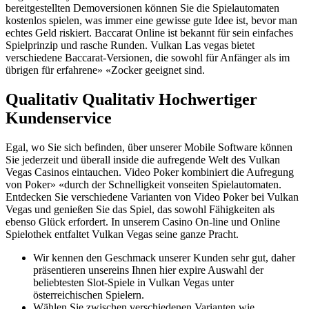
bereitgestellten Demoversionen können Sie die Spielautomaten
kostenlos spielen, was immer eine gewisse gute Idee ist, bevor man
echtes Geld riskiert. Baccarat Online ist bekannt für sein einfaches
Spielprinzip und rasche Runden. Vulkan Las vegas bietet
verschiedene Baccarat-Versionen, die sowohl für Anfänger als im
übrigen für erfahrene» «Zocker geeignet sind.
Qualitativ Qualitativ Hochwertiger
Kundenservice
Egal, wo Sie sich befinden, über unserer Mobile Software können
Sie jederzeit und überall inside die aufregende Welt des Vulkan
Vegas Casinos eintauchen. Video Poker kombiniert die Aufregung
von Poker» «durch der Schnelligkeit vonseiten Spielautomaten.
Entdecken Sie verschiedene Varianten von Video Poker bei Vulkan
Vegas und genießen Sie das Spiel, das sowohl Fähigkeiten als
ebenso Glück erfordert. In unserem Casino On-line und Online
Spielothek entfaltet Vulkan Vegas seine ganze Pracht.
Wir kennen den Geschmack unserer Kunden sehr gut, daher
präsentieren unsereins Ihnen hier expire Auswahl der
beliebtesten Slot-Spiele in Vulkan Vegas unter
österreichischen Spielern.
Wählen Sie zwischen verschiedenen Varianten wie