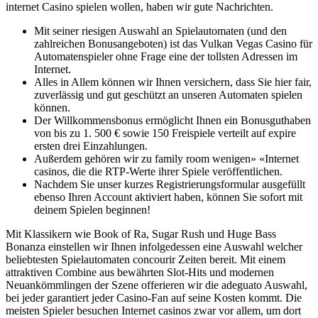
internet Casino spielen wollen, haben wir gute Nachrichten.
Mit seiner riesigen Auswahl an Spielautomaten (und den
zahlreichen Bonusangeboten) ist das Vulkan Vegas Casino für
Automatenspieler ohne Frage eine der tollsten Adressen im
Internet.
Alles in Allem können wir Ihnen versichern, dass Sie hier fair,
zuverlässig und gut geschützt an unseren Automaten spielen
können.
Der Willkommensbonus ermöglicht Ihnen ein Bonusguthaben
von bis zu 1. 500 € sowie 150 Freispiele verteilt auf expire
ersten drei Einzahlungen.
Außerdem gehören wir zu family room wenigen» «Internet
casinos, die die RTP-Werte ihrer Spiele veröffentlichen.
Nachdem Sie unser kurzes Registrierungsformular ausgefüllt
ebenso Ihren Account aktiviert haben, können Sie sofort mit
deinem Spielen beginnen!
Mit Klassikern wie Book of Ra, Sugar Rush und Huge Bass
Bonanza einstellen wir Ihnen infolgedessen eine Auswahl welcher
beliebtesten Spielautomaten concourir Zeiten bereit. Mit einem
attraktiven Combine aus bewährten Slot-Hits und modernen
Neuankömmlingen der Szene offerieren wir die adeguato Auswahl,
bei jeder garantiert jeder Casino-Fan auf seine Kosten kommt. Die
meisten Spieler besuchen Internet casinos zwar vor allem, um dort