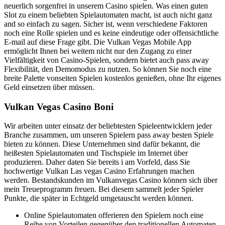
neuerlich sorgenfrei in unserem Casino spielen. Was einen guten
Slot zu einem beliebten Spielautomaten macht, ist auch nicht ganz
and so einfach zu sagen. Sicher ist, wenn verschiedene Faktoren
noch eine Rolle spielen und es keine eindeutige oder offensichtliche
E-mail auf diese Frage gibt. Die Vulkan Vegas Mobile App
ermöglicht Ihnen bei weitem nicht nur den Zugang zu einer
Vielfältigkeit von Casino-Spielen, sondern bietet auch pass away
Flexibilität, den Demomodus zu nutzen. So können Sie noch eine
breite Palette vonseiten Spielen kostenlos genießen, ohne Ihr eigenes
Geld einsetzen über müssen.
Vulkan Vegas Casino Boni
Wir arbeiten unter einsatz der beliebtesten Spieleentwicklern jeder
Branche zusammen, um unseren Spielern pass away besten Spiele
bieten zu können. Diese Unternehmen sind dafür bekannt, die
heißesten Spielautomaten und Tischspiele im Internet über
produzieren. Daher daten Sie bereits i am Vorfeld, dass Sie
hochwertige Vulkan Las vegas Casino Erfahrungen machen
werden. Bestandskunden im Vulkanvegas Casino können sich über
mein Treueprogramm freuen. Bei diesem sammelt jeder Spieler
Punkte, die später in Echtgeld umgetauscht werden können.
Online Spielautomaten offerieren den Spielern noch eine
Reihe von Vorteilen gegenüber den traditionellen Automaten