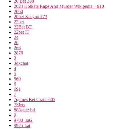
20 Bet 388
2024 Kolkata Rape And Murder Wikipedia – 910
2060
20bet Kasyno 773
22bet
22Bet BD
22bet IT
24
26
266
2876
3
3dxchat
4
5
560
6
691
7
7games Bet Gratis 605
7Slots
888starz bd
9
9700_sat2
9925_sat