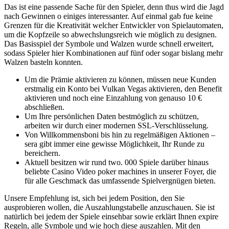
Das ist eine passende Sache für den Spieler, denn thus wird die Jagd
nach Gewinnen o einiges interessanter. Auf einmal gab fue keine
Grenzen für die Kreativität welcher Entwickler von Spielautomaten,
um die Kopfzeile so abwechslungsreich wie möglich zu designen.
Das Basisspiel der Symbole und Walzen wurde schnell erweitert,
sodass Spieler hier Kombinationen auf fünf oder sogar bislang mehr
Walzen basteln konnten.
Um die Prämie aktivieren zu können, müssen neue Kunden
erstmalig ein Konto bei Vulkan Vegas aktivieren, den Benefit
aktivieren und noch eine Einzahlung von genauso 10 €
abschließen.
Um Ihre persönlichen Daten bestmöglich zu schützen,
arbeiten wir durch einer modernen SSL-Verschlüsselung.
Von Willkommensboni bis hin zu regelmäßigen Aktionen –
sera gibt immer eine gewisse Möglichkeit, Ihr Runde zu
bereichern.
Aktuell besitzen wir rund two. 000 Spiele darüber hinaus
beliebte Casino Video poker machines in unserer Foyer, die
für alle Geschmack das umfassende Spielvergnügen bieten.
Unsere Empfehlung ist, sich bei jedem Position, den Sie
ausprobieren wollen, die Auszahlungstabelle anzuschauen. Sie ist
natürlich bei jedem der Spiele einsehbar sowie erklärt Ihnen expire
Regeln, alle Symbole und wie hoch diese auszahlen. Mit den