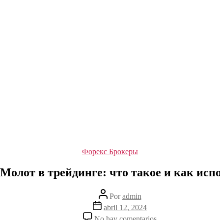
Categorías
Форекс Брокеры
Молот в трейдинге: что такое и как исп
Autor
Por
admin
de
Fecha
abril 12, 2024
la
de
en
No hay comentarios
entrada