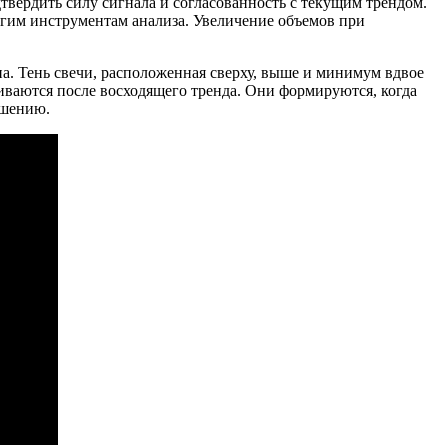
твердить силу сигнала и согласованность с текущим трендом.
угим инструментам анализа. Увеличение объемов при
на. Тень свечи, расположенная сверху, выше и минимум вдвое
иваются после восходящего тренда. Они формируются, когда
ршению.