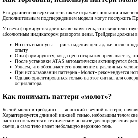
Его удлиненная верхняя тень также отражает попытки изменен
Дополнительным подтверждением модели могут послужить Прос
У свечи формируется длинная верхняя тень, это свидетельствуе
абсолютным индикатором разворота цены. Трейдеры должны вс
Но есть и минусы — риск падения цены даже после прод
опыту.
Они формируются, когда цена открытия превышает ту, чт
После установки ATAS автоматически активируется бес
Узнаем, что обозначает его появление в различных усло
При использовании паттерна «Молот» рекомендуется испо
Однако ориентироваться только на этот сигнал для сове
осциллятора.
Как понимать паттерн «молот»?
Бычий молот в трейдинге — японский свечной паттерн, поя
Характеризуется длинной нижней тенью, небольшим телом свеч
часто используется в техническом анализе для определения раз
свечи, а само тело имеет небольшую верхнюю тень.