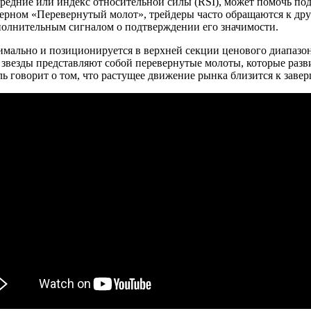
редние или индекс относительной силы (RSI), может помочь под
терном «Перевернутый молот», трейдеры часто обращаются к др
олнительным сигналом о подтверждении его значимости.
нимально и позиционируется в верхней секции ценового диапазо
звезды представляют собой перевернутые молоты, которые разв
ь говорит о том, что растущее движение рынка близится к заве