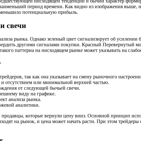
предшествующей нисходящей тенденции и бычий характер форми
 наименьший период времени. Как видно из изображения выше, 
 уменьшило потенциальную прибыль.
и свечи
ализа рынка. Однако зеленый цвет сигнализирует об усилении б
ердить другими сигналами покупки. Красный Перевернутый моло
е такого паттерна на нисходящем рынке может указывать на слаб
т
рейдеров, так как она указывает на смену рыночного настроени
 и отсутствием или минимальной верхней частью.
рждения от следующей бычьей свечи.
нешнему виду на графике.
ект анализа рынка.
ржевой аналитики.
и продавцы, которые вернули цену вниз. Основной принцип испол
выходят на рынок, и цена может начать расти. При этом трейдер
т