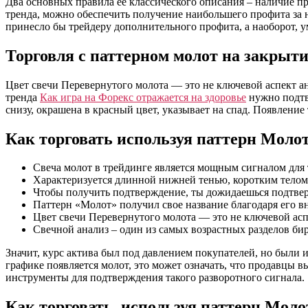
Два основных правила ее классического описания – наличие 
тренда, можно обеспечить получение наибольшего профита за
принесло бы трейдеру дополнительного профита, а наоборот,
Торговля с паттерном молот на закрыти
Цвет свечи Перевернутого молота — это не ключевой аспект ан
тренда
Как игра на Форекс отражается на здоровье
нужно подтв
снизу, окрашена в красный цвет, указывает на спад. Появлени
Как торговать используя паттерн Моло
Свеча молот в трейдинге является мощным сигналом для т
Характеризуется длинной нижней тенью, коротким телом
Чтобы получить подтверждение, ты дожидаешься подтве
Паттерн «Молот» получил свое название благодаря его в
Цвет свечи Перевернутого молота — это не ключевой асп
Свечной анализ – один из самых возрастных разделов би
Значит, курс актива был под давлением покупателей, но были 
графике появляется молот, это может означать, что продавцы 
инструменты для подтверждения такого разворотного сигнала.
Как торговать, используя паттерн Моло