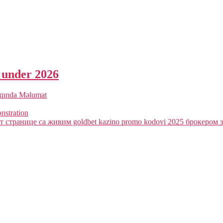
a under 2026
qqında Məlumat
onstration
 странице са живим goldbet kazino promo kodovi 2025 брокером з