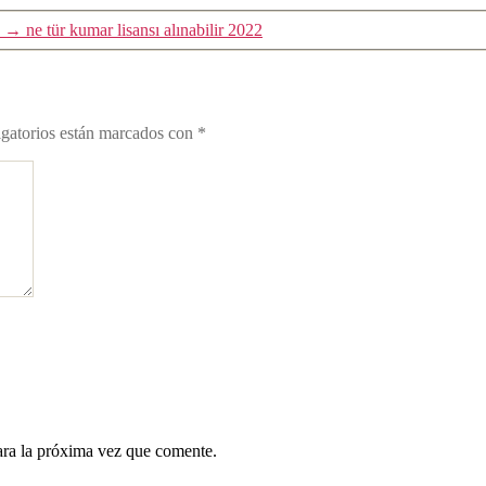
→
ne tür kumar lisansı alınabilir 2022
gatorios están marcados con
*
ara la próxima vez que comente.