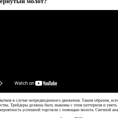
вернутый молот?
бытков в случае непредвиденного движения. Таким образом, исп
тва. Трейдеры должны быть знакомы с этим паттерном и уметь е
вероятность успешной торговли с помощью молота. Свечной анал