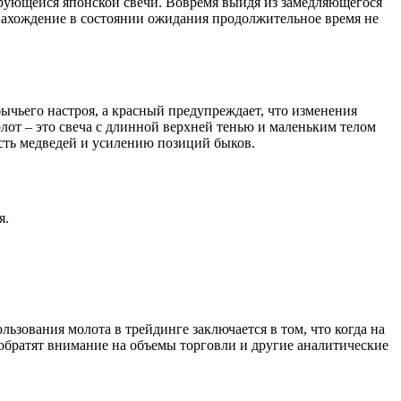
рующейся японской свечи. Вовремя выйдя из замедляющегося
нахождение в состоянии ожидания продолжительное время не
ычьего настроя, а красный предупреждает, что изменения
т – это свеча с длинной верхней тенью и маленьким телом
ость медведей и усилению позиций быков.
я.
ьзования молота в трейдинге заключается в том, что когда на
ы обратят внимание на объемы торговли и другие аналитические