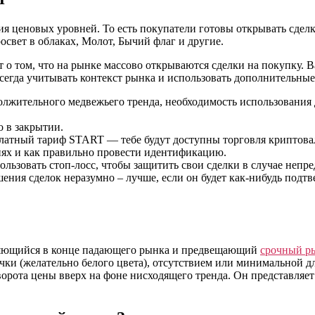
ия ценовых уровней. То есть покупатели готовы открывать сдел
вет в облаках, Молот, Бычий флаг и другие.
т о том, что на рынке массово открываются сделки на покупку. 
егда учитывать контекст рынка и использовать дополнительные
олжительного медвежьего тренда, необходимость использования
о в закрытии.
платный тариф START — тебе будут доступны торговля криптова
виях и как правильно провести идентификацию.
льзовать стоп-лосс, чтобы защитить свои сделки в случае неп
ршения сделок неразумно – лучше, если он будет как-нибудь под
вляющийся в конце падающего рынка и предвещающий
срочный р
ки (желательно белого цвета), отсутствием или минимальной дл
ворота цены вверх на фоне нисходящего тренда. Он представляет