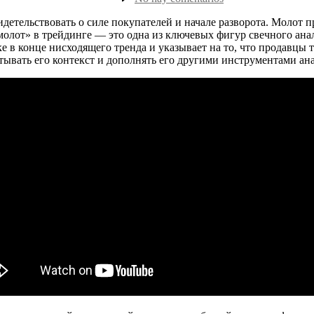
la
Паттерн
entrada
Молот
идетельствовать о силе покупателей и начале разворота. Молот 
в
«молот» в трейдинге — это одна из ключевых фигур свечного ана
трейдинге:
е в конце нисходящего тренда и указывает на то, что продавцы
что
ывать его контекст и дополнять его другими инструментами ана
такое
и
как
использовать