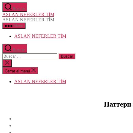
Saltar
Buscar
al
ASLAN NEFERLER TİM
contenido
ASLAN NEFERLER TİM
Menú
ASLAN NEFERLER TİM
Buscar
Buscar:
Cerrar
la
búsqueda
Cerrar el menú
ASLAN NEFERLER TİM
Паттерн 