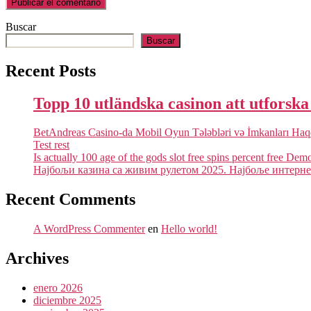
Buscar
Buscar
Recent Posts
Topp 10 utländska casinon att utforsk
BetAndreas Casino-da Mobil Oyun Tələbləri və İmkanları Ha
Test rest
Is actually 100 age of the gods slot free spins percent free Dem
Најбољи казина са живим рулетом 2025. Најбоље интернет
Recent Comments
A WordPress Commenter
en
Hello world!
Archives
enero 2026
diciembre 2025