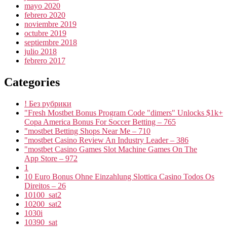
mayo 2020
febrero 2020
noviembre 2019
octubre 2019
septiembre 2018
julio 2018
febrero 2017
Categories
! Без рубрики
"Fresh Mostbet Bonus Program Code "dimers" Unlocks $1k+
Copa America Bonus For Soccer Betting – 765
"mostbet Betting Shops Near Me – 710
"mostbet Casino Review An Industry Leader – 386
"‎mostbet Casino Games Slot Machine Games On The
App Store – 972
1
10 Euro Bonus Ohne Einzahlung Slottica Casino Todos Os
Direitos – 26
10100_sat2
10200_sat2
1030i
10390_sat