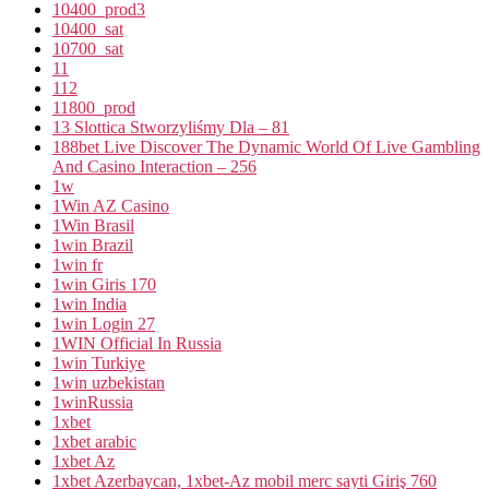
10400_prod3
10400_sat
10700_sat
11
112
11800_prod
13 Slottica Stworzyliśmy Dla – 81
188bet Live Discover The Dynamic World Of Live Gambling
And Casino Interaction – 256
1w
1Win AZ Casino
1Win Brasil
1win Brazil
1win fr
1win Giris 170
1win India
1win Login 27
1WIN Official In Russia
1win Turkiye
1win uzbekistan
1winRussia
1xbet
1xbet arabic
1xbet Az
1xbet Azerbaycan, 1xbet-Az mobil merc sayti Giriş 760