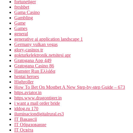
fortunetiger
freshbet
Gama Casino
Gambling
Game
Games
general
generative ai application landscape 1
Germany vulkan vegas
glory-casinos tr
gokturkelektronik.netsitesi apr
Gratogana App 449
Gratogana Casino 86
Hamster Run Ελλάδα
hentai heroes
Highroller
How To Bet On Mostbet A New Step-by-step Guide – 673
https.aviator.in
https.www.dragontiger.in
i want a mail order bride
iddog.ru 170
iluminaciondigitalrural.es3
IT Вакансії
IT Образование
IT Освіта