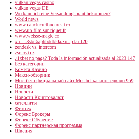
vulkan vegas casino
vulkan vegas DE
Wo kann ich eine Versandungsbraut bekommen?
World news
www.cauciucuribucuresti.ro
www.un-film-sur-riquet.fr
www.weisse-magie.co
xn—-8sbn6aphbddbl0a.xn--p1ai 120
zendesk vs. intercom
zsolovi.cz
¿1xbet no paga? Toda la información actualizada al 2023 147
Без категории
Комета Казино
Макси-обзорник
Мостбет официальный сайт Mostbet казино зеркало 959
Новини
Новости
Новости Криптовалют
сателлиты
Финтех
Форекс Брокеры
Форекс Обучение
Форекс партнерская программа
Швеция