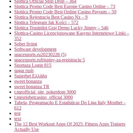
Slottica Official Stop Drop – 364
Slottica Promo Code Best Europe Casino Online – 73
Slottica Promo Code Best Online Casino Payouts – 59
Slottica Rejestracja Best Casino Nz – 9
Slottica Telegram Jak Kości – 572
Slottica Trustpilot Graj Demo Lucky Jimmy – 546
Slottica-Casino Licencjonowane Kasyno Internetowe Linki –
352
Sober living
Software development
spacesports.ru20230228 (5)
spacesports.rufrispiny-za-registraciu 5
Sportaza Login 815
sugar rush
Superbet Ελλάδα
sweet bonanza
sweet bonanza TR
t.meofficial_site_pokerdom 3000
t.mesriobetcasino_official 3000
Tabela, Programação E Estatísticas Do Liga Italy Mostbet –
612
test
text
The 12 Best Workout Apps Of 2025: Fitness Apps Trainers
Actually Use