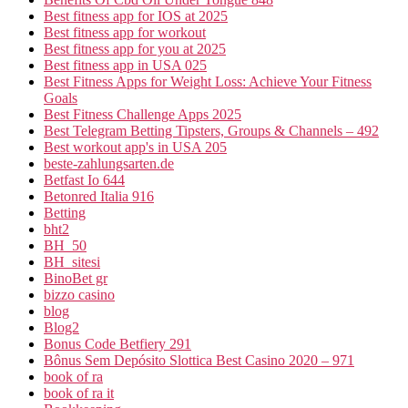
Best fitness app for IOS at 2025
Best fitness app for workout
Best fitness app for you at 2025
Best fitness app in USA 025
Best Fitness Apps for Weight Loss: Achieve Your Fitness
Goals
Best Fitness Challenge Apps 2025
Best Telegram Betting Tipsters, Groups & Channels – 492
Best workout app's in USA 205
beste-zahlungsarten.de
Betfast Io 644
Betonred Italia 916
Betting
bht2
BH_50
BH_sitesi
BinoBet gr
bizzo casino
blog
Blog2
Bonus Code Betfiery 291
Bônus Sem Depósito Slottica Best Casino 2020 – 971
book of ra
book of ra it