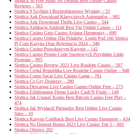
Slottica 50 Free Spins No Deposit Best Online Casino
Reviews – 565
Slottica 9 Szybkie I Bezproblemowe Wypłaty – 55
Slottica Apk Download Klasycznych Automatów – 981
Slottica Apk Download Thrills Live Casino – 544
Slottica Aplikacja Android Best Vip Online Casino – 111
Slottica Casino Giriş Casino Aviator Промокод – 690
Slottica Casino Online Dla Polaków ️ Login Pod 166 Slotica
Pl Com Kasyno Oraz Rejestracja 2024 – 340
Slottica Casino Prawdziwym Kasynie – 142
Slottica Casino Promo Code Sportowych Przydatne Linki
Program – 995
Slottica Casino Review 2021 Live Roulette Casino – 597
Slottica Česká Republika Live Roulette Casino Online – 948
Slottica Como Sacar Live Casino Game – 761
Slottica Cz Gry Dealerzy – 280
Slottica Descargar Live Casino Games Online Free – 273
Slottica Erfahrungen Demo Lucky Cash'N Fruits – 149
Slottica Jak Usunąć Konto Best Bitcoin Casino Free Play –
474
Slottica Jak Wypłacić Pieniądze Best Online Live Casino
Sites – 10
Slottica Kasyno Cashback Best Live Casino Singapore – 434
Slottica No Deposit Bonus 2023 Live Casino Top 5 – 691
Slottica Oferece 292