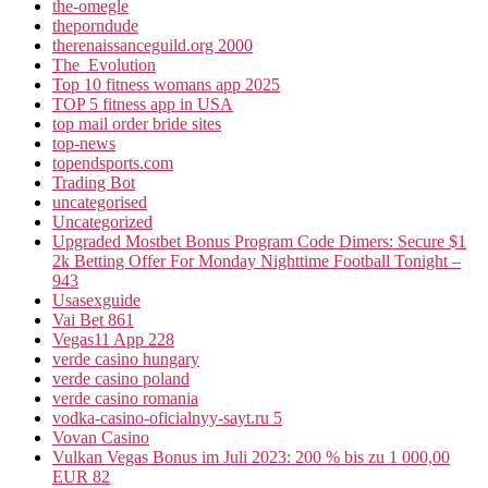
the-omegle
theporndude
therenaissanceguild.org 2000
The_Evolution
Top 10 fitness womans app 2025
TOP 5 fitness app in USA
top mail order bride sites
top-news
topendsports.com
Trading Bot
uncategorised
Uncategorized
Upgraded Mostbet Bonus Program Code Dimers: Secure $1
2k Betting Offer For Monday Nighttime Football Tonight –
943
Usasexguide
Vai Bet 861
Vegas11 App 228
verde casino hungary
verde casino poland
verde casino romania
vodka-casino-oficialnyy-sayt.ru 5
Vovan Casino
Vulkan Vegas Bonus im Juli 2023: 200 % bis zu 1 000,00
EUR 82