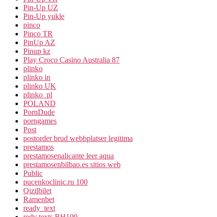
Pin-Up UZ
Pin-Up yukle
pinco
Pinco TR
PinUp AZ
Pinup kz
Play Croco Casino Australia 87
plinko
plinko in
plinko UK
plinko_pl
POLAND
PornDude
porngames
Post
postorder brud webbplatser legitima
prestamos
prestamosenalicante leer aqua
prestamosenbilbao.es sitios web
Public
pucenkoclinic.ru 100
Qizilbilet
Ramenbet
ready_text
redy texts BH100