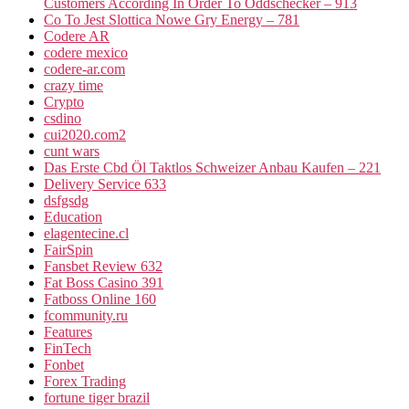
Customers According In Order To Oddschecker – 913
Co To Jest Slottica Nowe Gry Energy – 781
Codere AR
codere mexico
codere-ar.com
crazy time
Crypto
csdino
cui2020.com2
cunt wars
Das Erste Cbd Öl Taktlos Schweizer Anbau Kaufen – 221
Delivery Service 633
dsfgsdg
Education
elagentecine.cl
FairSpin
Fansbet Review 632
Fat Boss Casino 391
Fatboss Online 160
fcommunity.ru
Features
FinTech
Fonbet
Forex Trading
fortune tiger brazil