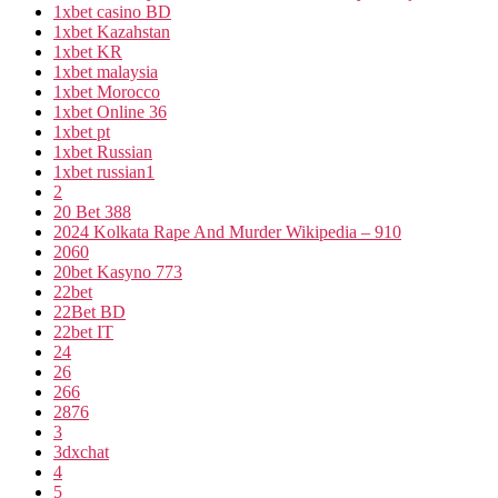
1xbet casino BD
1xbet Kazahstan
1xbet KR
1xbet malaysia
1xbet Morocco
1xbet Online 36
1xbet pt
1xbet Russian
1xbet russian1
2
20 Bet 388
2024 Kolkata Rape And Murder Wikipedia – 910
2060
20bet Kasyno 773
22bet
22Bet BD
22bet IT
24
26
266
2876
3
3dxchat
4
5