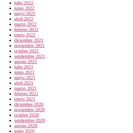
julio 2022
junio 2022
mayo 2022
abril 2022
marzo 2022
febrero 2022
enero 2022
diciembre 2021
noviembre 2021
octubre 2021
septiembre 2021
agosto 2021
julio 2021
junio 2021
mayo 2021
abril 2021
marzo 2021
febrero 2021
enero 2021
diciembre 2020
noviembre 2020
octubre 2020
septiembre 2020
agosto 2020
junio 2020