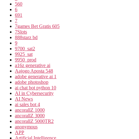
560
6
691
7
7games Bet Gratis 605
7Slots
888starz bd
9
9700_sat2
9925_sat
9950_prod
a16z generative ai
Aajogo Aposta 548
adobe generative ai 1
adobe photoshop
ai chat bot python 10
AI in Cybersecurity
AI News
ai sales bot 4
ancorallZ 1000
ancorallZ 3000
ancorallZ 5000TR2
anonymous
APP
Artificial Intelligence