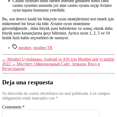
Casino oyunları bahis siteleri listesine girdikten sonra canlı
casino oyunları arasında yer alan casino oyunu seçip Aviator
oyna tuşuna basmanız yeterlidir.
Bu, son derece kısıtlı bir bütçeyle oyun stratejilerinizi test etmek için
mükemmel bir fırsat ola bilir. Aviator oyun stratejisine
güvendiğinizde , daha büyük para bahislerine ve sonuç olarak daha
büyük para kazançlarına geçe bilirsiniz. Ayrıca oyun 1, 2, 5 ve 10
liralık hızlı bahis seçenekleri de sunuyor.
Etiquetas
mostbet
,
mostbet TR
←
Mostbet Uygulaması: Android ve iOS için Mostbet apk’yi indirin
2022
→
Мостбет: Официальный Сайт, Зеркала, Вход и
Регистрация
Deja una respuesta
Tu dirección de correo electrónico no será publicada.
Los campos
obligatorios están marcados con
*
Comentario
*