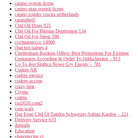
casino svensk licens
casino utan svensk licens
casino zonder crucks netherlands
casinobet5
Cbd Oil Dogs 925
Cbd Oil For Bipolar Depression 134
Cbd Oil For Sleep 590
cccituango.co 14000
chat bot names 4
Cheltenham Bookies Offers: Best Promotions For Existing
Customers According In Order To Oddschecker – 913
Co To Jest Slottica Nowe Gry Energy – 781
Codere AR
codere mexico
codere-ar.com
crazy time
Crypto
csdino
cui2020.com2
cunt wars
Das Erste Cbd Öl Taktlos Schweizer Anbau Kaufen – 221
Delivery Service 633
dsfgsdg
Education
elagentecine.cl