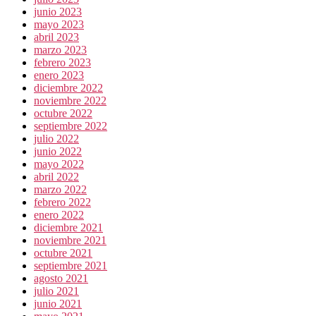
junio 2023
mayo 2023
abril 2023
marzo 2023
febrero 2023
enero 2023
diciembre 2022
noviembre 2022
octubre 2022
septiembre 2022
julio 2022
junio 2022
mayo 2022
abril 2022
marzo 2022
febrero 2022
enero 2022
diciembre 2021
noviembre 2021
octubre 2021
septiembre 2021
agosto 2021
julio 2021
junio 2021