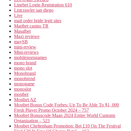
Linebet Login Registration 610
Listcrawler san diego
Live
mail order bride legit sites
Maribet casino TR
Masalbet
Maxi reviewe
maySB
mini-review
Mini-reviews
mobileporngames
mono brand
mono slot
Monobrand
monobrend
monogame
monoslot
mostbet
Mostbet AZ
Mostbet Bonus Code Forbes: Up To Be Able To $1, 000
Fresh Player Promo October 2024 – 757
Mostbet Bonuscode Maan 2024 Entire World Customs
Organization – 523
Mostbet Cheltenham Promotion: Bet £10 On The Festival