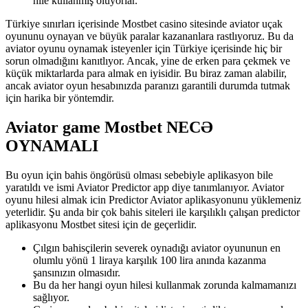
hile kullanmış oluyorlar.
Türkiye sınırları içerisinde Mostbet casino sitesinde aviator uçak
oyununu oynayan ve büyük paralar kazananlara rastlıyoruz. Bu da
aviator oyunu oynamak isteyenler için Türkiye içerisinde hiç bir
sorun olmadığını kanıtlıyor. Ancak, yine de erken para çekmek ve
küçük miktarlarda para almak en iyisidir. Bu biraz zaman alabilir,
ancak aviator oyun hesabınızda paranızı garantili durumda tutmak
için harika bir yöntemdir.
Aviator game Mostbet NECƏ
OYNAMALI
Bu oyun için bahis öngörüsü olması sebebiyle aplikasyon bile
yaratıldı ve ismi Aviator Predictor app diye tanımlanıyor. Aviator
oyunu hilesi almak icin Predictor Aviator aplikasyonunu yüklemeniz
yeterlidir. Şu anda bir çok bahis siteleri ile karşılıklı çalışan predictor
aplikasyonu Mostbet sitesi için de geçerlidir.
Çılgın bahisçilerin severek oynadığı aviator oyununun en
olumlu yönü 1 liraya karşılık 100 lira anında kazanma
şansınızın olmasıdır.
Bu da her hangi oyun hilesi kullanmak zorunda kalmamanızı
sağlıyor.