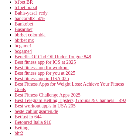
b1bet BR
b1bet brazil
Bahis-yasal_redy
bancorallZ 50%
Bankobet
Basaribet
bbrbet colombia
bbrbet mx
bcgame1
bcgame4
Benefits Of Cbd Oil Under Tongue 848
Best fitness app for IOS at 2025
Best fitness app for workout
Best fitness app for you at 2025
Best fitness app in USA 025
Best Fitness Apps for Weight Loss: Achieve Your Fitness
Goals
Best Fitness Challenge Apps 2025
Best Telegram Betting Tipsters, Groups & Channels – 492
Best workout app's in USA 205
beste-zahlungsarten.de
Betfast Io 644
Betonred Italia 916
Betting
bht2