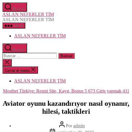
Saltar
Buscar
al
ASLAN NEFERLER TİM
contenido
ASLAN NEFERLER TİM
Menú
ASLAN NEFERLER TİM
Buscar
Buscar:
Cerrar
la
búsqueda
Cerrar el menú
ASLAN NEFERLER TİM
Categorías
Mostbet Türkiye: Resmi Site, Kayıt, Bonus 5 673 Giriş yapmak 411
Aviator oyunu kazandırıyor nasıl oynanır,
hilesi, taktikleri
Autor
Por
admin
de
Fecha