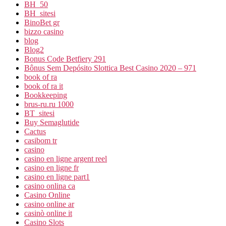
BH_50
BH_sitesi
BinoBet gr
bizzo casino
blog
Blog2
Bonus Code Betfiery 291
Bônus Sem Depósito Slottica Best Casino 2020 – 971
book of ra
book of ra it
Bookkeeping
brus-ru.ru 1000
BT_sitesi
Buy Semaglutide
Cactus
casibom tr
casino
casino en ligne argent reel
casino en ligne fr
casino en ligne part1
casino onlina ca
Casino Online
casino online ar
casinò online it
Casino Slots