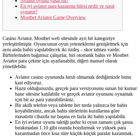
Aviator oyunu yasal mı?
En iyi aviator para kazanma hilesi nedir ve nasıl
oynanır?
Mostbet Aviator Game Overview
Casino Aviator, Mostbet web sitesinde ayrı bir kategoriye
yerleştirilmiştir. Oyuncunun oyun yeteneklerini genişletmek için
aynı anda bahis yapılabilecek iki özdeş – skor tahtası vardır.
Birbirlerinden bağımsız çalışırlar, biri otomatik bahis ve Mostbet
Aviator para çekme için ayarlanabilir, diğeri manuel olarak
yönetilebilir.
Aviator casino oyununda hırslı olmamak dediğimizde bunu
kast ediyoruz.
Hazır olduğunuzda, gerçek para versiyonunu sunan bir kumar
hane sitesine katılabilir ve gerçek aviator oyununu oynamak
için bir az para yatırabilirsiniz.
Bir akıllı telefon veya tablette her turda yalnızca bir bahis
koyabilirsiniz, ancak bahis sitelerinin kurallarına göre
masaüstü cihazda tur başına en fazla iki bahis yapılabilir.
En iyi aviator oyunu taktiği şudur ki oyun zamanı çok şansa
bırakmadan 1.10 gibi oranda bozdurmak ve yüksek para
kazanmadan önce kısa süre küçük-küçük paralar kazanmak.