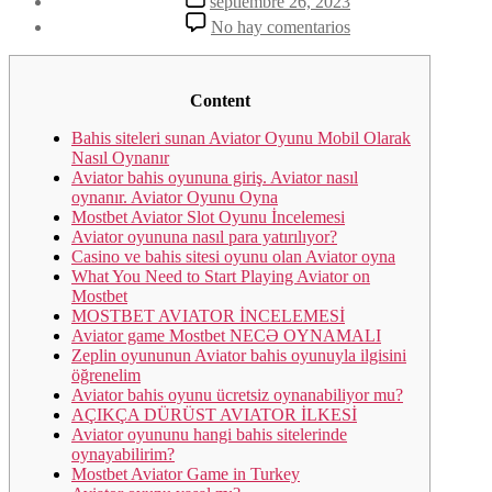
septiembre 26, 2023
la
de
en
No hay comentarios
entrada
la
Aviator
entrada
oyunu
kazandırıyor
nasıl
Content
oynanır,
Bahis siteleri sunan Aviator Oyunu Mobil Olarak
hilesi,
Nasıl Oynanır
taktikleri
Aviator bahis oyununa giriş. Aviator nasıl
oynanır. Aviator Oyunu Oyna
Mostbet Aviator Slot Oyunu İncelemesi
Aviator oyununa nasıl para yatırılıyor?
Casino ve bahis sitesi oyunu olan Aviator oyna
What You Need to Start Playing Aviator on
Mostbet
MOSTBET AVIATOR İNCELEMESİ
Aviator game Mostbet NECƏ OYNAMALI
Zeplin oyununun Aviator bahis oyunuyla ilgisini
öğrenelim
Aviator bahis oyunu ücretsiz oynanabiliyor mu?
AÇIKÇA DÜRÜST AVIATOR İLKESİ
Aviator oyununu hangi bahis sitelerinde
oynayabilirim?
Mostbet Aviator Game in Turkey