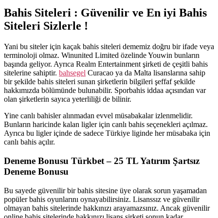
Bahis Siteleri : Güvenilir ve En iyi Bahis
Siteleri Sizlerle !
Yani bu siteler için kaçak bahis siteleri dememiz doğru bir ifade veya
terminoloji olmaz. Winunited Limited özelinde Youwin bunların
başında geliyor. Ayrıca Realm Entertainment şirketi de çeşitli bahis
sitelerine sahiptir.
bahsegel
Curacao ya da Malta lisanslarına sahip
bir şekilde bahis siteleri sunan şirketlerin bilgileri şeffaf şekilde
hakkımızda bölümünde bulunabilir. Sporbahis iddaa açısından var
olan şirketlerin sayıca yeterliliği de bilinir.
Yine canlı bahisler alınmadan evvel müsabakalar izlenmelidir.
Bunların haricinde kalan ligler için canlı bahis seçenekleri açılmaz.
Ayrıca bu ligler içinde de sadece Türkiye liginde her müsabaka için
canlı bahis açılır.
Deneme Bonusu Türkbet – 25 TL Yatırım Şartsız
Deneme Bonusu
Bu sayede güvenilir bir bahis sitesine üye olarak sorun yaşamadan
popüler bahis oyunlarını oynayabilirsiniz. Lisanssız ve güvenilir
olmayan bahis sitelerinde hakkınızı arayamazsınız. Ancak güvenilir
online bahis sitelerinde hakkınızı lisans şirketi sonun kadar