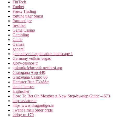
FinTech
Fonbet
Forex Trading
fortune tiger brazil
fortunetiger
freshbet
Gama Casino
Gambling
Game
Games
general
generative ai application landscape 1
Germany vulkan vegas
glory-casinos tr
gokturkelektronik.netsitesi apr
Gratogana App 449
Gratogana Casino 86
Hamster Run Ελλάδα
hentai heroes
Highroller
How To Bet On Mostbet A New Step-by-step Guide – 673
https.aviator.in
https.www.dragontiger.in
i want a mail order bride
iddog.ru 170