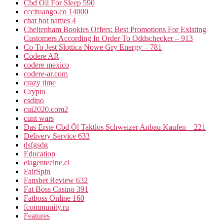
Cbd Oil For Sleep 590
cccituango.co 14000
chat bot names 4
Cheltenham Bookies Offers: Best Promotions For Existing
Customers According In Order To Oddschecker – 913
Co To Jest Slottica Nowe Gry Energy – 781
Codere AR
codere mexico
codere-ar.com
crazy time
Crypto
csdino
cui2020.com2
cunt wars
Das Erste Cbd Öl Taktlos Schweizer Anbau Kaufen – 221
Delivery Service 633
dsfgsdg
Education
elagentecine.cl
FairSpin
Fansbet Review 632
Fat Boss Casino 391
Fatboss Online 160
fcommunity.ru
Features