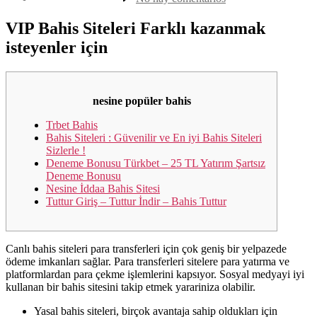
la
nesine
entrada
popüler
VIP Bahis Siteleri Farklı kazanmak
bahis
isteyenler için
–
Kumar
Siteleri
nesine popüler bahis
Trbet Bahis
Bahis Siteleri : Güvenilir ve En iyi Bahis Siteleri
Sizlerle !
Deneme Bonusu Türkbet – 25 TL Yatırım Şartsız
Deneme Bonusu
Nesine İddaa Bahis Sitesi
Tuttur Giriş – Tuttur İndir – Bahis Tuttur
Canlı bahis siteleri para transferleri için çok geniş bir yelpazede
ödeme imkanları sağlar. Para transferleri sitelere para yatırma ve
platformlardan para çekme işlemlerini kapsıyor. Sosyal medyayi iyi
kullanan bir bahis sitesini takip etmek yarariniza olabilir.
Yasal bahis siteleri, birçok avantaja sahip oldukları için