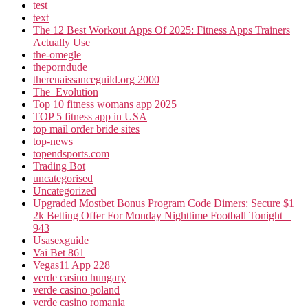
test
text
The 12 Best Workout Apps Of 2025: Fitness Apps Trainers
Actually Use
the-omegle
theporndude
therenaissanceguild.org 2000
The_Evolution
Top 10 fitness womans app 2025
TOP 5 fitness app in USA
top mail order bride sites
top-news
topendsports.com
Trading Bot
uncategorised
Uncategorized
Upgraded Mostbet Bonus Program Code Dimers: Secure $1
2k Betting Offer For Monday Nighttime Football Tonight –
943
Usasexguide
Vai Bet 861
Vegas11 App 228
verde casino hungary
verde casino poland
verde casino romania