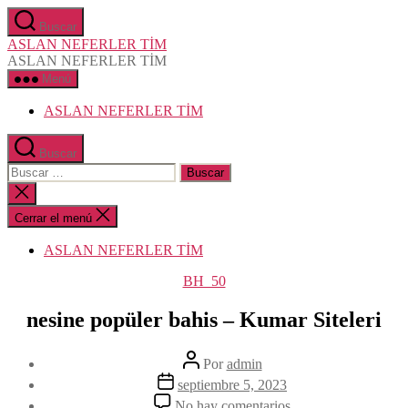
Saltar
Buscar
al
ASLAN NEFERLER TİM
contenido
ASLAN NEFERLER TİM
Menú
ASLAN NEFERLER TİM
Buscar
Buscar:
Cerrar
la
búsqueda
Cerrar el menú
ASLAN NEFERLER TİM
Categorías
BH_50
nesine popüler bahis – Kumar Siteleri
Autor
Por
admin
de
Fecha
septiembre 5, 2023
la
de
en
No hay comentarios
entrada