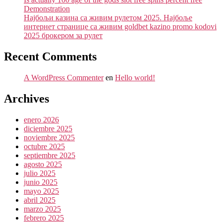
Demonstration
Најбољи казина са живим рулетом 2025. Најбоље
интернет странице са живим goldbet kazino promo kodovi
2025 брокером за рулет
Recent Comments
A WordPress Commenter
en
Hello world!
Archives
enero 2026
diciembre 2025
noviembre 2025
octubre 2025
septiembre 2025
agosto 2025
julio 2025
junio 2025
mayo 2025
abril 2025
marzo 2025
febrero 2025