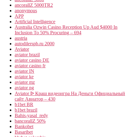
ancorallZ 5000TR2
anonymous
APP
Artificial Intelligence
Australia Ozwin Casino Reception Up Aud $4000 In
Inclusion To 50% Procuring – 694
austria
autodilerspb.ru 2000
Aviator
aviator brazil
aviator casino DE
aviator casino fr
aviator IN
aviator ke
aviator mz
aviator ng
Aviator ᐉ Краш видеоигра На Деньги Официальный
сайт Авиатор – 430
b1bet BR
b1bet brazil
Bahis-yasal_redy
bancorallZ 50%
Bankobet
Basaribet