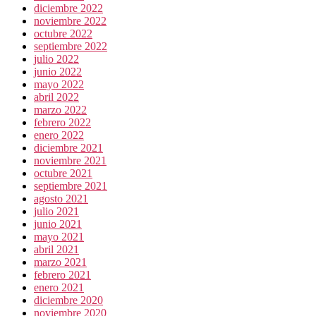
diciembre 2022
noviembre 2022
octubre 2022
septiembre 2022
julio 2022
junio 2022
mayo 2022
abril 2022
marzo 2022
febrero 2022
enero 2022
diciembre 2021
noviembre 2021
octubre 2021
septiembre 2021
agosto 2021
julio 2021
junio 2021
mayo 2021
abril 2021
marzo 2021
febrero 2021
enero 2021
diciembre 2020
noviembre 2020