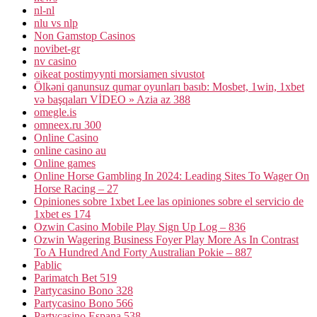
nl-nl
nlu vs nlp
Non Gamstop Casinos
novibet-gr
nv casino
oikeat postimyynti morsiamen sivustot
Ölkəni qanunsuz qumar oyunları basıb: Mosbet, 1win, 1xbet
və başqaları VİDEO » Azia az 388
omegle.is
omneex.ru 300
Online Casino
online casino au
Online games
Online Horse Gambling In 2024: Leading Sites To Wager On
Horse Racing – 27
Opiniones sobre 1xbet Lee las opiniones sobre el servicio de
1xbet es 174
Ozwin Casino Mobile Play Sign Up Log – 836
Ozwin Wagering Business Foyer Play More As In Contrast
To A Hundred And Forty Australian Pokie – 887
Pablic
Parimatch Bet 519
Partycasino Bono 328
Partycasino Bono 566
Partycasino Espana 538