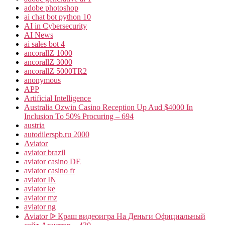
adobe photoshop
ai chat bot python 10
AI in Cybersecurity
AI News
ai sales bot 4
ancorallZ 1000
ancorallZ 3000
ancorallZ 5000TR2
anonymous
APP
Artificial Intelligence
Australia Ozwin Casino Reception Up Aud $4000 In
Inclusion To 50% Procuring – 694
austria
autodilerspb.ru 2000
Aviator
aviator brazil
aviator casino DE
aviator casino fr
aviator IN
aviator ke
aviator mz
aviator ng
Aviator ᐉ Краш видеоигра На Деньги Официальный