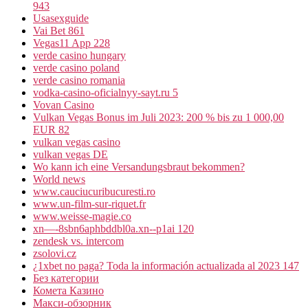
943
Usasexguide
Vai Bet 861
Vegas11 App 228
verde casino hungary
verde casino poland
verde casino romania
vodka-casino-oficialnyy-sayt.ru 5
Vovan Casino
Vulkan Vegas Bonus im Juli 2023: 200 % bis zu 1 000,00
EUR 82
vulkan vegas casino
vulkan vegas DE
Wo kann ich eine Versandungsbraut bekommen?
World news
www.cauciucuribucuresti.ro
www.un-film-sur-riquet.fr
www.weisse-magie.co
xn—-8sbn6aphbddbl0a.xn--p1ai 120
zendesk vs. intercom
zsolovi.cz
¿1xbet no paga? Toda la información actualizada al 2023 147
Без категории
Комета Казино
Макси-обзорник