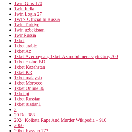
1win Giris 170
1win India
1win Login 27
1WIN Official In Russia
1win Turkiye
1win uzbekistan
1winRussia
1xbet
1xbet arabic
1xbet Az
1xbet Azerbaycan, 1xbet-Az mobil merc sayti Giriş 760
1xbet casino BD
1xbet Kazahstan
1xbet KR
1xbet malaysia
1xbet Morocco
1xbet Online 36
1xbet pt
1xbet Russian
1xbet russian1
2
20 Bet 388
2024 Kolkata Rape And Murder Wikipedia – 910
2060
20bet Kasyno 773