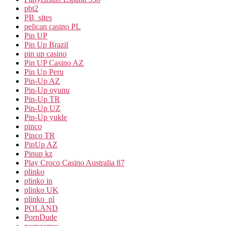
pbt2
PB_sites
pelican casino PL
Pin UP
Pin Up Brazil
pin up casino
Pin UP Casino AZ
Pin Up Peru
Pin-Up AZ
Pin-Up oyunu
Pin-Up TR
Pin-Up UZ
Pin-Up yukle
pinco
Pinco TR
PinUp AZ
Pinup kz
Play Croco Casino Australia 87
plinko
plinko in
plinko UK
plinko_pl
POLAND
PornDude