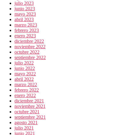
julio 2023
junio 2023
mayo 2023
abril 2023
marzo 2023
febrero 2023
enero 2023
diciembre 2022
noviembre 2022
octubre 2022
septiembre 2022
julio 2022
junio 2022
mayo 2022
abril 2022
marzo 2022
febrero 2022
enero 2022
diciembre 2021
noviembre 2021
octubre 2021
septiembre 2021
agosto 2021
julio 2021
junio 2021