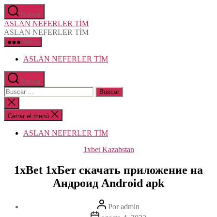
Saltar
Buscar
al
ASLAN NEFERLER TİM
contenido
ASLAN NEFERLER TİM
Menú
ASLAN NEFERLER TİM
Buscar
Buscar:
Cerrar
la
búsqueda
Cerrar el menú
ASLAN NEFERLER TİM
Categorías
1xbet Kazahstan
1xBet 1хБет скачать приложение на
Андроид Android apk
Autor
Por
admin
de
Fecha