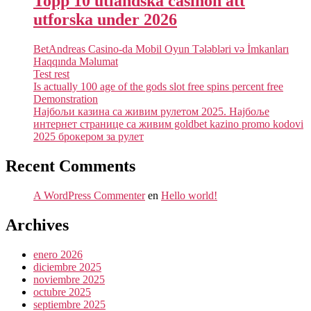
Topp 10 utländska casinon att
utforska under 2026
BetAndreas Casino-da Mobil Oyun Tələbləri və İmkanları
Haqqında Məlumat
Test rest
Is actually 100 age of the gods slot free spins percent free
Demonstration
Најбољи казина са живим рулетом 2025. Најбоље
интернет странице са живим goldbet kazino promo kodovi
2025 брокером за рулет
Recent Comments
A WordPress Commenter
en
Hello world!
Archives
enero 2026
diciembre 2025
noviembre 2025
octubre 2025
septiembre 2025