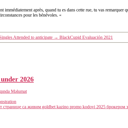
t immédiatement après, quand tu es dans cette rue, tu vas remarquer que
 circonstances pour les bénévoles. «
Singles Attended to anticipate
→
BlackCupid Evaluación 2021
a under 2026
qqında Məlumat
onstration
 странице са живим goldbet kazino promo kodovi 2025 брокером з