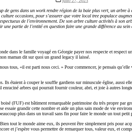
julio 27, 2023
la
de
entrada
la
de gens dans un work rendre région de la baie plus vert, un arbre à c
entrada
 culture occasions, pour s’assurer que votre local tree populace augme
et respectueux de l’environnement. De son arbre culture activités à s
ir une partie de l’entité en question faire une grande différence au se
nde dans le famille voyagé en Géorgie payer nos respecte et respect un
 mon maman dit sur quoi un grand legacy il laissé.
ous tous, «il est parti nous ceci. » Pour commencer, je pensais qu’elle vo
s. Ils étaient à couper le souffle gardiens sur minuscule église, aussi 
enraciné arbres qui pourrait fournir couleur, abri, et joie à autres long
n boisé (FUF) est bâtiment remarquable patrimoine du très propre par 
rise essaie grandir cette nombre et aide un plus sain mode de vie enviro
eaucoup plus dans un travail sans fin pour faire le monde un tout petit 
Bien tout le monde aime eux, ils peuvent être simplement pris pour acq
core et j’espère vous permettre de remarquer tous, valeur eux, et compre