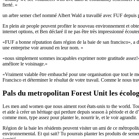
fierté. «
un arbre semer chef nommé Albert Wald a travaillé avec FUF depuis plus
En plein air people peuvent profiter le nouveau environnement et obte
internet options, et Ben déclaré il ne pas être très impressionné écoute
«FUF a bonne réputation dans région de la baie de san francisco», a décl
une entreprise voir around en leur nom. «
«nous simplement sommes incapables exprimer notre gratitude assez!»
améliore le voisinage.»
«Vraiment valable être embauché pour une organisation que tout le m
Francisco et déterminer le résultat de votre travail. Comme le nous tra
Pals du metropolitan Forest Unit les écolog
Les men and women que nous aiment root états-unis to the world. Tout 
et aide à créer un héritage qui perdure depuis season à période et de 
comme mon, type assez pour planter le, nourrir le, et le voir agrandir.
Région de la baie les résidents peuvent visiter un ami de ce métropolit
environnemental. Et qui sait? Tu pourrais planter les produits de sem