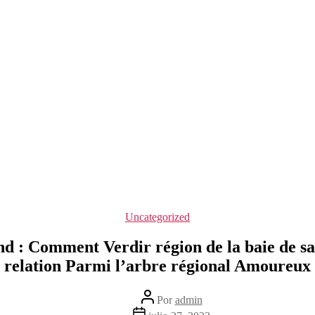
Categorías
Uncategorized
d : Comment Verdir région de la baie de sa
relation Parmi l’arbre régional Amoureux
Autor
Por
admin
de
Fecha