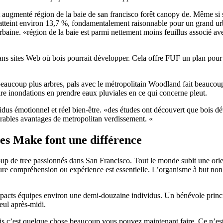
augmenté région de la baie de san francisco forêt canopy de. Même si s
tteint environ 13,7 %, fondamentalement raisonnable pour un grand urba
urbaine. «région de la baie est parmi nettement moins feuillus associé av
ans sites Web où bois pourrait développer. Cela offre FUF un plan pour qu
beaucoup plus arbres, pals avec le métropolitain Woodland fait beaucoup
uire inondations en prendre eaux pluviales en ce qui concerne pleut.
vidus émotionnel et réel bien-être. «des études ont découvert que bois d
brables avantages de metropolitan verdissement. «
es Make font une différence
up de tree passionnés dans San Francisco. Tout le monde subit une orient
eure compréhension ou expérience est essentielle. L’organisme à but non 
ompacts équipes environ une demi-douzaine individus. Un bénévole princi
seul après-midi.
ais c’est quelque chose beaucoup vous pouvez maintenant faire. Ce n’es