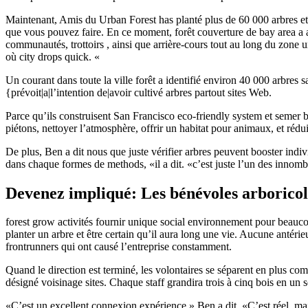
Maintenant, Amis du Urban Forest has planté plus de 60 000 arbres et 
que vous pouvez faire. En ce moment, forêt couverture de bay area a a
communautés, trottoirs , ainsi que arrière-cours tout au long du zone 
où city drops quick. «
Un courant dans toute la ville forêt a identifié environ 40 000 arbres s
{prévoit|a|l’intention de|avoir cultivé arbres partout sites Web.
Parce qu’ils construisent San Francisco eco-friendly system et semer 
piétons, nettoyer l’atmosphère, offrir un habitat pour animaux, et réd
De plus, Ben a dit nous que juste vérifier arbres peuvent booster indi
dans chaque formes de methods, «il a dit. «c’est juste l’un des innom
Devenez impliqué: Les bénévoles arboricol
forest grow activités fournir unique social environnement pour beauco
planter un arbre et être certain qu’il aura long une vie. Aucune antéri
frontrunners qui ont causé l’entreprise constamment.
Quand le direction est terminé, les volontaires se séparent en plus c
désigné voisinage sites. Chaque staff grandira trois à cinq bois en un 
«C’est un excellent connexion expérience,» Ben a dit. «C’est réel, m