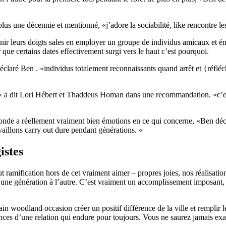
 une décennie et mentionné, «j’adore la sociabilité, like rencontre les
nir leurs doigts sales en employer un groupe de individus amicaux et é
r que certains dates effectivement surgi vers le haut c’est pourquoi.
aré Ben . «individus totalement reconnaissants quand arrêt et {réfléchiss
 a dit Lori Hébert et Thaddeus Homan dans une recommandation. «c’est 
onde a réellement vraiment bien émotions en ce qui concerne, «Ben déc
vaillons carry out dure pendant générations. «
istes
ramification hors de cet vraiment aimer – propres joies, nos réalisation
d’une génération à l’autre. C’est vraiment un accomplissement imposant,
ain woodland occasion créer un positif différence de la ville et remplir
ences d’une relation qui endure pour toujours. Vous ne saurez jamais ex