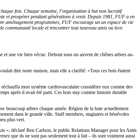
haque fois. Chaque semaine, l’organisation à but non lucratif
nte et prospérer pendant générations à venir. Depuis 1981, FUF a en
on arbre aménagement programmes, FUF encourage un un espace de vie
in de communauté locale et rencontrer tout nouveau amis ou love
e et une vie bien vécue. Debout sous un auvent de chênes arbres au-
ulait dire notre maison, mais elle a clarifié: «Tous ces bois étaient
elle réchauffa mon système cardiovasculaire considérer eux comme des
temps après il avait été parti. Ces bois stay comme histoire durable
grow beaucoup arbres chaque année. Région de la baie actuellement
nnement dans le grande ville. Staff members, stagiaires et bénévoles
peu plus vert.
uis «, déclaré Ben Carlson, le public Relations Manager pour les Amis
nez que ils ne sont pas seulement tout à fait – ils sont vraiment aussi