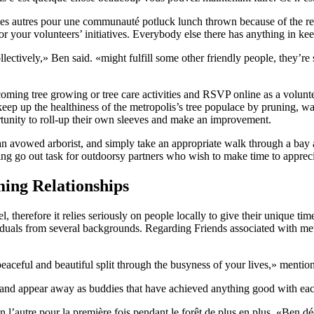
ec les autres pour une communauté potluck lunch thrown because of the resi
or your volunteers’ initiatives. Everybody else there has anything in kee
lectively,» Ben said. «might fulfill some other friendly people, they’re 
ming tree growing or tree care activities and RSVP online as a volunte
p up the healthiness of the metropolis’s tree populace by pruning, wate
tunity to roll-up their own sleeves and make an improvement.
 by an avowed arborist, and simply take an appropriate walk through a b
nding go out task for outdoorsy partners who wish to make time to appre
ing Relationships
, therefore it relies seriously on people locally to give their unique ti
ndividuals from several backgrounds. Regarding Friends associated with m
peaceful and beautiful split through the busyness of your lives,» menti
s and appear away as buddies that have achieved anything good with eac
n l’autre pour la première fois pendant le forêt de plus en plus, «Ben