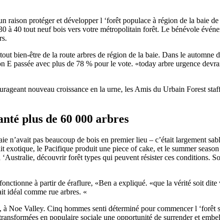
n raison protéger et développer l ‘forêt populace à région de la baie de
0 à 40 tout neuf bois vers votre métropolitain forêt. Le bénévole événem
rs.
t bien-être de la route arbres de région de la baie. Dans le automne de 
on E passée avec plus de 78 % pour le vote. «today arbre urgence devrai
urageant nouveau croissance en la urne, les Amis du Urbain Forest staff
lanté plus de 60 000 arbres
 baie n’avait pas beaucoup de bois en premier lieu – c’était largement
ait exotique, le Pacifique produit une piece of cake, et le summer season
 ‘Australie, découvrir forêt types qui peuvent résister ces conditions. So
onctionne à partir de éraflure, «Ben a expliqué. «que la vérité soit dite
fait idéal comme rue arbres. «
81, à Noe Valley. Cinq hommes senti déterminé pour commencer l ‘forêt
transformées en populaire sociale une opportunité de surrender et embelli