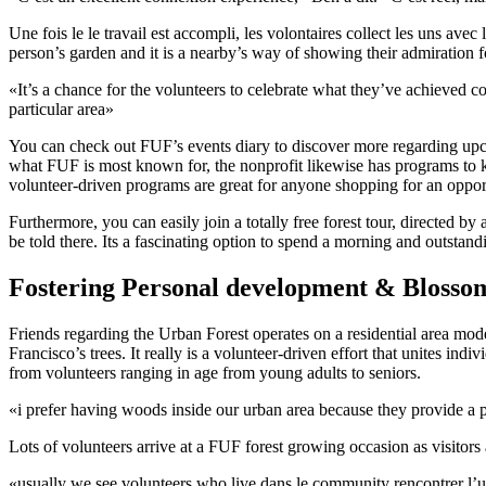
Une fois le le travail est accompli, les volontaires collect les uns av
person’s garden and it is a nearby’s way of showing their admiration f
«It’s a chance for the volunteers to celebrate what they’ve achieved col
particular area»
You can check out FUF’s events diary to discover more regarding upco
what FUF is most known for, the nonprofit likewise has programs to kee
volunteer-driven programs are great for anyone shopping for an oppor
Furthermore, you can easily join a totally free forest tour, directed
be told there. Its a fascinating option to spend a morning and outsta
Fostering Personal development & Blossom
Friends regarding the Urban Forest operates on a residential area model
Francisco’s trees. It really is a volunteer-driven effort that unites i
from volunteers ranging in age from young adults to seniors.
«i prefer having woods inside our urban area because they provide a 
Lots of volunteers arrive at a FUF forest growing occasion as visitor
«usually we see volunteers who live dans le community rencontrer l’u