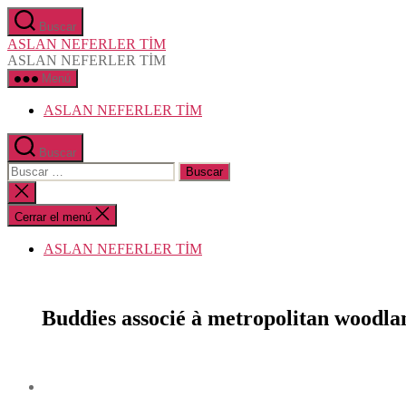
Saltar
Buscar
al
ASLAN NEFERLER TİM
contenido
ASLAN NEFERLER TİM
Menú
ASLAN NEFERLER TİM
Buscar
Buscar:
Cerrar
la
búsqueda
Cerrar el menú
ASLAN NEFERLER TİM
Buddies associé à metropolitan woodlan