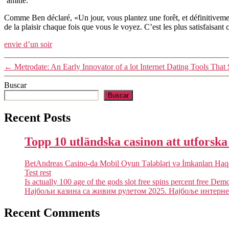
‘amitié.
Comme Ben déclaré, «Un jour, vous plantez une forêt, et définitivemen
de la plaisir chaque fois que vous le voyez. C’est les plus satisfaisant
envie d’un soir
←
Metrodate: An Early Innovator of a lot Internet Dating Tools That 
Buscar
Buscar
Recent Posts
Topp 10 utländska casinon att utforsk
BetAndreas Casino-da Mobil Oyun Tələbləri və İmkanları Ha
Test rest
Is actually 100 age of the gods slot free spins percent free Dem
Најбољи казина са живим рулетом 2025. Најбоље интернет
Recent Comments