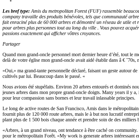
Les bref type:
Amis du metropolitan Forest (FUF) rassemble beaucoup 
company travaille des produits bénévoles, tels que communauté arbre
fait enraciné plus de 60 000 arbres et démontré un réseau de utile 
pour arbres plus personnes tout au long du ville . Vous pouvez acquér
passions exactement qui afficher vôtres croyances.
Partager
Quand mon grand-oncle personnel mort dernier heure d’été, tout le mo
delà de votre église mon grand-oncle avait aidé établir dans â € ˜70s,
«Oui,» ma grand-tante personnelle déclaré, faisant un geste autour de n
cultivés par lui. Beaucoup dans le passé. «
Nous avions été stupéfaits. Environ 20 arbres entourés et dominés nou
jeunes arbres dans mon propre grand-oncle doigts. Many years il y a, il 
pour leur compassion sans bornes et leur travail inlassable principes.
Le long de active routes de San Francisco, Amis dans le métropolitai
fournit plus de 120 000 route arbres, mais le à but non lucratif entrep
plant plus de 1 500 bois chaque année et prendre soin de des milliers b
«Arbres, à un grand niveau, ont tendance à être caché on community. 
pour le métropolitain Forêt. «My work is generate arbres intéressant en