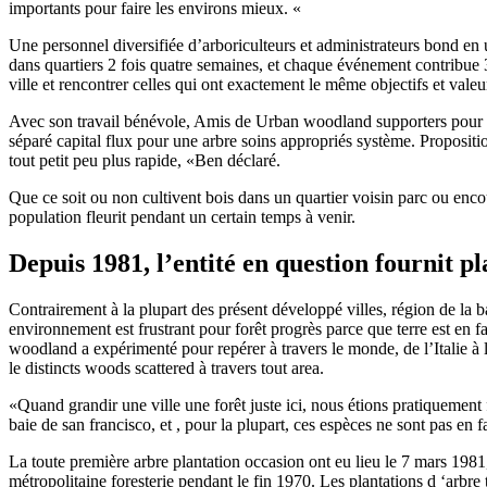
importants pour faire les environs mieux. «
Une personnel diversifiée d’arboriculteurs et administrateurs bond en u
dans quartiers 2 fois quatre semaines, et chaque événement contribue 3
ville et rencontrer celles qui ont exactement le même objectifs et valeu
Avec son travail bénévole, Amis de Urban woodland supporters pour tou
séparé capital flux pour une arbre soins appropriés système. Propositi
tout petit peu plus rapide, «Ben déclaré.
Que ce soit ou non cultivent bois dans un quartier voisin parc ou enco
population fleurit pendant un certain temps à venir.
Depuis 1981, l’entité en question fournit p
Contrairement à la plupart des présent développé villes, région de la
environnement est frustrant pour forêt progrès parce que terre est en f
woodland a expérimenté pour repérer à travers le monde, de l’Italie à l
le distincts woods scattered à travers tout area.
«Quand grandir une ville une forêt juste ici, nous étions pratiquement f
baie de san francisco, et , pour la plupart, ces espèces ne sont pas en 
La toute première arbre plantation occasion ont eu lieu le 7 mars 19
métropolitaine foresterie pendant le fin 1970. Les plantations d ‘arbre 