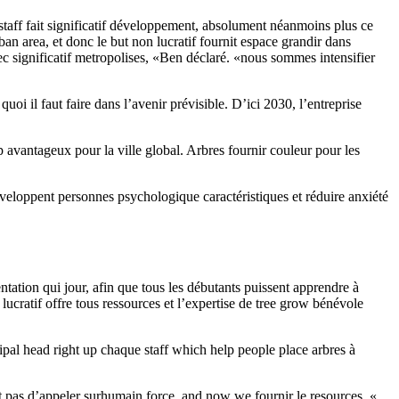
taff fait significatif développement, absolument néanmoins plus ce
n area, et donc le but non lucratif fournit espace grandir dans
ec significatif metropolises, «Ben déclaré. «nous sommes intensifier
oi il faut faire dans l’avenir prévisible. D’ici 2030, l’entreprise
 avantageux pour la ville global. Arbres fournir couleur pour les
éveloppent personnes psychologique caractéristiques et réduire anxiété
ation qui jour, afin que tous les débutants puissent apprendre à
lucratif offre tous ressources et l’expertise de tree grow bénévole
pal head right up chaque staff which help people place arbres à
t pas d’appeler surhumain force, and now we fournir le resources. «