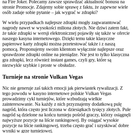
na Fire Joker. Polecamy zawsze sprawdzać aktualność bonusu na
stronie Promocje. Zdajemy sobie sprawę z faktu, że zapewne wiele
osób zadaje sobie pytanie – jak wygrać w zdrapki?
W wielu przypadkach najlepsze zdrapki mogły zagwarantować
nagrody nawet w wysokości miliona złotych. Nie dziwi zatem fakt,
że takie zdrapki w wersji elektronicznej pojawiły się także w ofercie
naszego kasyna internetowego. Dzięki temu takie klasyczne
papierowe karty zdrapki można przetestować także i z naszą
pomocą. Proponujemy swoim klientom wyłącznie najlepsze oraz
sprawdzone zdrapki online na pieniądze. Nie jest to tylko klasyczna
gra zdrapki, lecz również instant games, czyli gry, które są
niezwykle szybkie i proste w obsłudze.
Turnieje na stronie Vulkan Vegas
Nic nie generuje zaś takich emocji jak pierwiastek rywalizacji. Z
tego powodu w kasyno internetowe polskie Vulkan Vegas
prowadzimy cykl turniejów, które wzbudzają wielkie
zainteresowanie. Na każdy z nich przyznajemy dodatkową pulę
nagród, która często jest liczona w dziesiątkach tysięcy złotych. Pule
nagród są dzielone na końcu turnieju pośród graczy, którzy osiągnęli
najwyższe pozycje na liście rankingowej. By osiągać wysokie
pozycje na liście rankingowej, trzeba często grać i uzyskiwać dobre
wyniki w grze turniejowej.