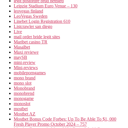
legit postordre brud nettsted
Leipzig Stadium Euro Venue – 130
leovegas finland
LeoVegas Sweden
Linebet Login Registration 610
Listcrawler san diego
Live
mail order bride legit sites
Maribet casino TR
Masalbet
Maxi reviewe
maySB
mini-review
Mini-reviews
mobileporngames
mono brand
mono slot
Monobrand
monobrend
monogame
monoslot
mostbet
Mostbet AZ
Mostbet Bonus Code Forbes: Up To Be Able To $1, 000
Fresh Player Promo October 2024 – 757