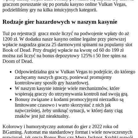
graczom poruszanie się po portalu kasyno online Vulkan Vegas,
podzieliliśmy gry na kilka intuicyjnych kategorii.
Rodzaje gier hazardowych w naszym kasynie
Tuż po rejestracji gracz może liczyć na podwojenie wpłaty do aż
1200 zł. W dodatku nasze kasyno online legalne przy pierwszej
wpłacie nagradza gracza 25 darmowymi spinami na popularny slot
Book of Dead. Przy drugiej wpłacie na kwotę od 60 do 199 zł
można zaś liczyć na bonus depozytowy 125% i 50 free spins na
Doom of Dead.
Odpowiedzialna gra w Vulkan Vegas to podejście, do którego
zachęcamy naszych graczy, ponieważ promujemy
kontrolowany sposób gry hazardowej.
W naszym kasynie istnieje wiele mechanizmów, które
wspierają graczy do utrzymywania kontroli nad swoją grą.
Bonusy związane z kodami promocyjnymi nierzadko są
limitowane czasowo i warto skorzystać z nich jak
najwcześniej, żeby uniknąć sytuacji, w której dany ciąg
znaków jest już nieaktualny.
Kolorowy i humorystyczny automat do gier z 2022 roku od
BGaming. Automat ma standardowy format i wiele nowoczesnych
rozwiązań, jak opcja Bonus Buy czy Mega Jackpot. Szybki rozwój