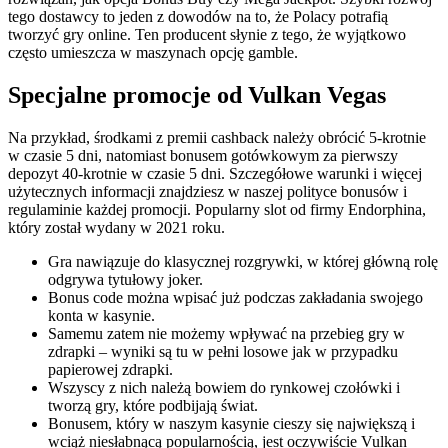
tego dostawcy to jeden z dowodów na to, że Polacy potrafią
tworzyć gry online. Ten producent słynie z tego, że wyjątkowo
często umieszcza w maszynach opcję gamble.
Specjalne promocje od Vulkan Vegas
Na przykład, środkami z premii cashback należy obrócić 5-krotnie
w czasie 5 dni, natomiast bonusem gotówkowym za pierwszy
depozyt 40-krotnie w czasie 5 dni. Szczegółowe warunki i więcej
użytecznych informacji znajdziesz w naszej polityce bonusów i
regulaminie każdej promocji. Popularny slot od firmy Endorphina,
który został wydany w 2021 roku.
Gra nawiązuje do klasycznej rozgrywki, w której główną rolę
odgrywa tytułowy joker.
Bonus code można wpisać już podczas zakładania swojego
konta w kasynie.
Samemu zatem nie możemy wpływać na przebieg gry w
zdrapki – wyniki są tu w pełni losowe jak w przypadku
papierowej zdrapki.
Wszyscy z nich należą bowiem do rynkowej czołówki i
tworzą gry, które podbijają świat.
Bonusem, który w naszym kasynie cieszy się największą i
wciąż niesłabnącą popularnością, jest oczywiście Vulkan