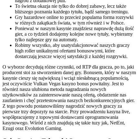
nagród z dodatkowej puli.
To świetna okazja nie tylko do dobrej zabawy, lecz także
bliższego poznania każdego tytułu, bądź samego treningu.
Gry hazardowe online to przecież popularna forma rozrywki
w różnych zakątkach świata, w tym również i w Polsce.
Ponieważ w naszym kasynie znajdziesz naprawdę dużą ilość
gier, a co tydzień dodajemy kolejne nowe tytuły, wybieramy
tylko najlepsze gry na automaty.
Robimy wszystko, aby usatysfakcjonować naszych graczy
high roller unikalnymi ofertami bonusowymi, które
dostarczają jeszcze więcej satysfakcji z każdej rozgrywki.
O wyborze decydują różne czynniki, od RTP dla gracza, po to, jaki
producent stoi za stworzeniem danej gry. Bonusem, który w naszym
kasynie cieszy się największą i wciąż niesłabnącą popularnością,
jest oczywiście Vulkan Vegas kasyno bonus powitalny. Jest to
również nasza ulubiona metoda nagradzania nowych
użytkowników za zainteresowanie naszą ofertą, obdarzenie nas
zaufaniem i chęć przetestowania naszych bezkonkurencyjnych gier.
Z tego powodu postanowiliśmy nagrodzić nowych graczy za
pierwsze trzy depozyty na starcie. Przy prowadzeniu kasyna live,
współpracujemy z topowymi dostawcami oprogramowania
kasynowego. Wśród z nich znajdują się takie tuzy jak, NetEnt,
Ezugi oraz Evolution Gaming.