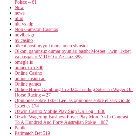
Polsce – 61
New
news
nl-nl
nlu vs nlp
Non Gamstop Casinos
novibet-gr
nv casino
oikeat postimyynti morsiamen sivustot
Ölkəni qanunsuz qumar oyunları basıb: Mosbet, 1win, 1xbet
və başqaları VİDEO » Azia az 388
omegle.is
omneex.ru 300
Online Casino
online casino au
Online games
Online Horse Gambling In 2024: Leading Sites To Wager On
Horse Racing – 27
Opiniones sobre 1xbet Lee las opiniones sobre el servicio de
1xbet es 174
Ozwin Casino Mobile Play Sign Up Log – 836
Ozwin Wagering Business Foyer Play More As In Contrast
To A Hundred And Forty Australian Pokie – 887
Pablic
Parimatch Bet 519