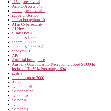
a16z generative ai
Aajogo Aposta 548
adobe generative ai 1
adobe photoshop
ai chat bot python 10
AI in Cybersecurity
AI News
ai sales bot 4
ancorallZ 1000
ancorallZ 3000
ancorallZ 5000TR2
anonymous
APP
Artificial Intelligence
Australia Ozwin Casino Reception Up Aud $4000 In
Inclusion To 50% Procuring – 694
austria
autodilerspb.ru 2000
Aviator
aviator brazil
aviator casino DE
aviator casino fr
aviator IN
aviator ke
aviator mz