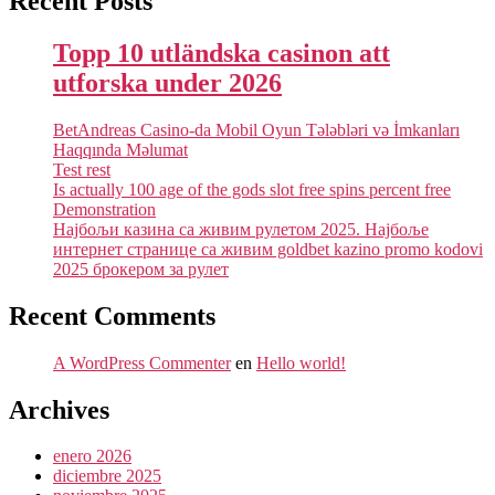
Recent Posts
Topp 10 utländska casinon att
utforska under 2026
BetAndreas Casino-da Mobil Oyun Tələbləri və İmkanları
Haqqında Məlumat
Test rest
Is actually 100 age of the gods slot free spins percent free
Demonstration
Најбољи казина са живим рулетом 2025. Најбоље
интернет странице са живим goldbet kazino promo kodovi
2025 брокером за рулет
Recent Comments
A WordPress Commenter
en
Hello world!
Archives
enero 2026
diciembre 2025