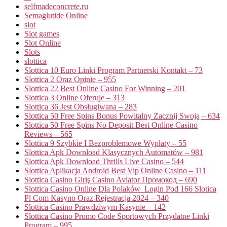
selfmadeconcrete.ru
Semaglutide Online
slot
Slot games
Slot Online
Slots
slottica
Slottica 10 Euro Linki Program Partnerski Kontakt – 73
Slottica 2 Oraz Opinie – 955
Slottica 22 Best Online Casino For Winning – 201
Slottica 3 Online Oferuje – 313
Slottica 36 Jest Obsługiwana – 283
Slottica 50 Free Spins Bonus Powitalny Zacznij Swoją – 634
Slottica 50 Free Spins No Deposit Best Online Casino
Reviews – 565
Slottica 9 Szybkie I Bezproblemowe Wypłaty – 55
Slottica Apk Download Klasycznych Automatów – 981
Slottica Apk Download Thrills Live Casino – 544
Slottica Aplikacja Android Best Vip Online Casino – 111
Slottica Casino Giriş Casino Aviator Промокод – 690
Slottica Casino Online Dla Polaków ️ Login Pod 166 Slotica
Pl Com Kasyno Oraz Rejestracja 2024 – 340
Slottica Casino Prawdziwym Kasynie – 142
Slottica Casino Promo Code Sportowych Przydatne Linki
Program – 995