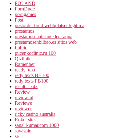
POLAND
PornDude
porngames
Post
postorder brud webbplatser legitima
prestamos
prestamosenalicante leer aqua
prestamosenbilbao.es sitios web
Public
pucenkoclinic.ru 100
Qizilbilet
Ramenbet
ready_text
redy texts BH100
redy texts PB100
result_1743
Review
review-nl
Reviewe
reviewer
ricky casino australia
Roku_sitesi
sanal-kumar.com 1000
savaspin
se