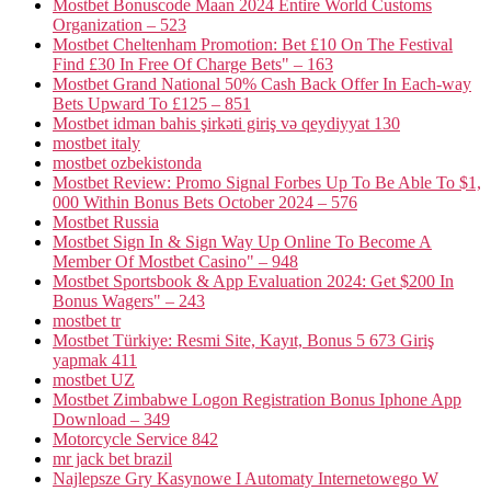
Mostbet Bonuscode Maan 2024 Entire World Customs
Organization – 523
Mostbet Cheltenham Promotion: Bet £10 On The Festival
Find £30 In Free Of Charge Bets" – 163
Mostbet Grand National 50% Cash Back Offer In Each-way
Bets Upward To £125 – 851
Mostbet idman bahis şirkəti giriş və qeydiyyat 130
mostbet italy
mostbet ozbekistonda
Mostbet Review: Promo Signal Forbes Up To Be Able To $1,
000 Within Bonus Bets October 2024 – 576
Mostbet Russia
Mostbet Sign In & Sign Way Up Online To Become A
Member Of Mostbet Casino" – 948
Mostbet Sportsbook & App Evaluation 2024: Get $200 In
Bonus Wagers" – 243
mostbet tr
Mostbet Türkiye: Resmi Site, Kayıt, Bonus 5 673 Giriş
yapmak 411
mostbet UZ
Mostbet Zimbabwe Logon Registration Bonus Iphone App
Download – 349
Motorcycle Service 842
mr jack bet brazil
Najlepsze Gry Kasynowe I Automaty Internetowego W