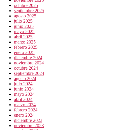
noviembre 2025
octubre 2025
septiembre 2025
agosto 2025
julio 2025
junio 2025
mayo 2025
abril 2025
marzo 2025
febrero 2025
enero 2025
diciembre 2024
noviembre 2024
octubre 2024
septiembre 2024
agosto 2024
julio 2024
junio 2024
mayo 2024
abril 2024
marzo 2024
febrero 2024
enero 2024
diciembre 2023
noviembre 2023