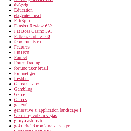
dsfgsdg
Education
elagentecine.cl
FairSpin
Fansbet Review 632
Fat Boss Casino 391
Fatboss Online 160
fcommunity.ru
Features
FinTech
Fonbet
Forex Trading
fortune tiger brazil
fortunetiger
freshbet
Gama Casino
Gambling
Game
Games
general
generative ai application landscape 1
Germany vulkan vegas
glory-casinos tr
gokturkelektronik.netsitesi apr