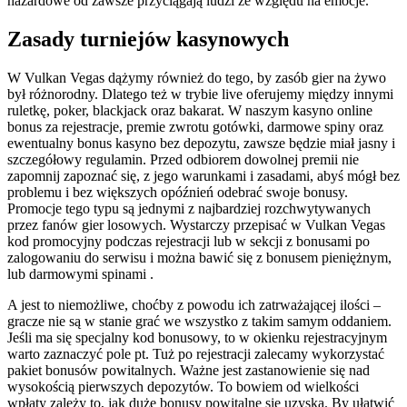
hazardowe od zawsze przyciągają ludzi ze względu na emocje.
Zasady turniejów kasynowych
W Vulkan Vegas dążymy również do tego, by zasób gier na żywo
był różnorodny. Dlatego też w trybie live oferujemy między innymi
ruletkę, poker, blackjack oraz bakarat. W naszym kasyno online
bonus za rejestracje, premie zwrotu gotówki, darmowe spiny oraz
ewentualny bonus kasyno bez depozytu, zawsze będzie miał jasny i
szczegółowy regulamin. Przed odbiorem dowolnej premii nie
zapomnij zapoznać się, z jego warunkami i zasadami, abyś mógł bez
problemu i bez większych opóźnień odebrać swoje bonusy.
Promocje tego typu są jednymi z najbardziej rozchwytywanych
przez fanów gier losowych. Wystarczy przepisać w Vulkan Vegas
kod promocyjny podczas rejestracji lub w sekcji z bonusami po
zalogowaniu do serwisu i można bawić się z bonusem pieniężnym,
lub darmowymi spinami
.
A jest to niemożliwe, choćby z powodu ich zatrważającej ilości –
gracze nie są w stanie grać we wszystko z takim samym oddaniem.
Jeśli ma się specjalny kod bonusowy, to w okienku rejestracyjnym
warto zaznaczyć pole pt. Tuż po rejestracji zalecamy wykorzystać
pakiet bonusów powitalnych. Ważne jest zastanowienie się nad
wysokością pierwszych depozytów. To bowiem od wielkości
wpłaty zależy to, jak duże bonusy powitalne się uzyska. By ułatwić