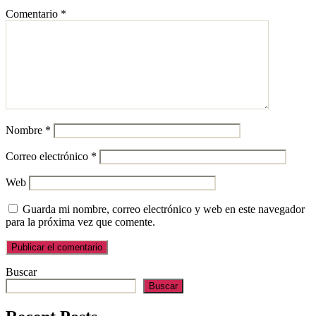
Comentario
*
Nombre
*
Correo electrónico
*
Web
Guarda mi nombre, correo electrónico y web en este navegador
para la próxima vez que comente.
Buscar
Buscar