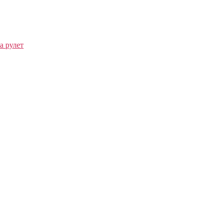
а рулет