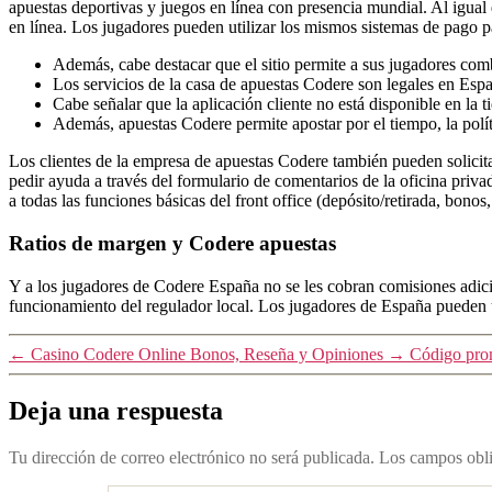
apuestas deportivas y juegos en línea con presencia mundial. Al igual q
en línea. Los jugadores pueden utilizar los mismos sistemas de pago pa
Además, cabe destacar que el sitio permite a sus jugadores combi
Los servicios de la casa de apuestas Codere son legales en Esp
Cabe señalar que la aplicación cliente no está disponible en la 
Además, apuestas Codere permite apostar por el tiempo, la políti
Los clientes de la empresa de apuestas Codere también pueden solicita
pedir ayuda a través del formulario de comentarios de la oficina priv
a todas las funciones básicas del front office (depósito/retirada, bono
Ratios de margen y Codere apuestas
Y a los jugadores de Codere España no se les cobran comisiones adicio
funcionamiento del regulador local. Los jugadores de España pueden ut
←
Casino Codere Online Bonos, Reseña y Opiniones
→
Código pro
Deja una respuesta
Tu dirección de correo electrónico no será publicada.
Los campos obli