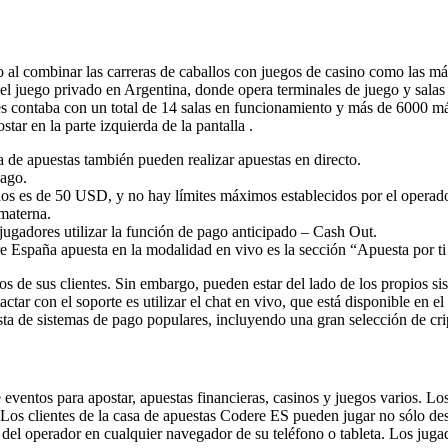
al combinar las carreras de caballos con juegos de casino como las má
 del juego privado en Argentina, donde opera terminales de juego y sal
 contaba con un total de 14 salas en funcionamiento y más de 6000 máqu
ostar en la parte izquierda de la pantalla
.
a de apuestas también pueden realizar apuestas en directo.
pago.
dos es de 50 USD, y no hay límites máximos establecidos por el operado
 materna.
jugadores utilizar la función de pago anticipado – Cash Out.
ere España apuesta en la modalidad en vivo es la sección “Apuesta por t
os de sus clientes. Sin embargo, pueden estar del lado de los propios 
 con el soporte es utilizar el chat en vivo, que está disponible en el e
sta de sistemas de pago populares, incluyendo una gran selección de cri
 eventos para apostar, apuestas financieras, casinos y juegos varios. L
. Los clientes de la casa de apuestas Codere ES pueden jugar no sólo de
web del operador en cualquier navegador de su teléfono o tableta. Los ju