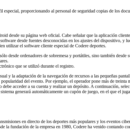
rfil especial, proporcionando al personal de seguridad copias de los doc
oid desde su página web oficial. Cabe señalar que la aplicación cliente
 software desde fuentes desconocidas en los ajustes del dispositivo, y l
n utilizar el software cliente especial de Codere deportes.
sólo desde ordenadores de sobremesa y portátiles, sino también desde s
ares.
rónico que se utilizó durante el registro.
visual y la adaptación de la navegación de recursos a las pequeñas pantall
a popularidad del evento. Por ejemplo, el operador pone más de treinta 
o debe acceder a su cuenta y realizar un depósito. A continuación, selecc
 sistema generará automáticamente un cupón de juego, en el que el jugad
transmisiones en directo de los deportes más populares y los eventos cib
esde la fundación de la empresa en 1980, Codere ha venido contando con