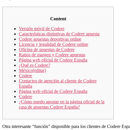
Content
Versión móvil de Codere
Características distintivas de Codere apuesta
Codere apuestas deportivas online
Licencia y legalidad de Codere online
Oficina de apuestas de Codere
Ratios de margen y Codere apuestas
Página web oficial de Codere España
¿Qué es Codere?
México[editar]
Codere
Contactos de atención al cliente de Codere
España
Página web oficial de Codere España
Codere
¿Cómo puedo apostar en la página oficial de la
casa de apuestas Codere España?
Otra interesante “función” disponible para los clientes de Codere Espa