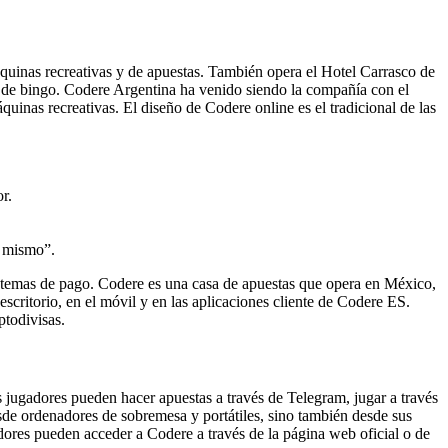
quinas recreativas y de apuestas. También opera el Hotel Carrasco de
as de bingo. Codere Argentina ha venido siendo la compañía con el
inas recreativas. El diseño de Codere online es el tradicional de las
r.
i mismo”.
sistemas de pago. Codere es una casa de apuestas que opera en México,
scritorio, en el móvil y en las aplicaciones cliente de Codere ES.
ptodivisas.
os jugadores pueden hacer apuestas a través de Telegram, jugar a través
sde ordenadores de sobremesa y portátiles, sino también desde sus
gadores pueden acceder a Codere a través de la página web oficial o de