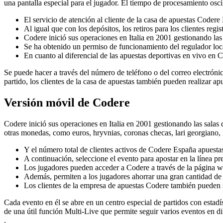
una pantalla especial para el jugador. El tiempo de procesamiento osci
El servicio de atención al cliente de la casa de apuestas Codere
Al igual que con los depósitos, los retiros para los clientes reg
Codere inició sus operaciones en Italia en 2001 gestionando la
Se ha obtenido un permiso de funcionamiento del regulador loc
En cuanto al diferencial de las apuestas deportivas en vivo en C
Se puede hacer a través del número de teléfono o del correo electrónic
partido, los clientes de la casa de apuestas también pueden realizar ap
Versión móvil de Codere
Codere inició sus operaciones en Italia en 2001 gestionando las sal
otras monedas, como euros, hryvnias, coronas checas, lari georgiano, 
Y el número total de clientes activos de Codere España apuesta
A continuación, seleccione el evento para apostar en la línea pr
Los jugadores pueden acceder a Codere a través de la página we
Además, permiten a los jugadores ahorrar una gran cantidad de 
Los clientes de la empresa de apuestas Codere también pueden 
Cada evento en él se abre en un centro especial de partidos con estadí
de una útil función Multi-Live que permite seguir varios eventos en d
.