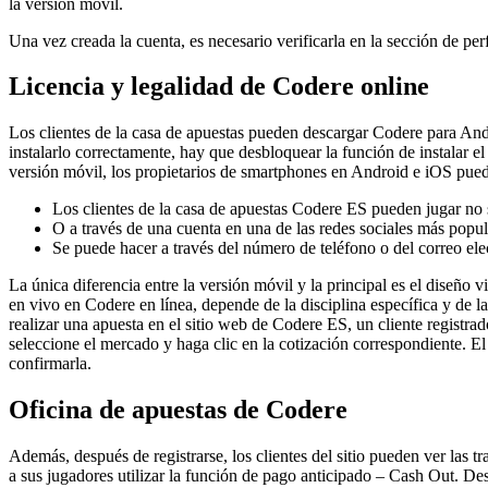
la versión móvil.
Una vez creada la cuenta, es necesario verificarla en la sección de pe
Licencia y legalidad de Codere online
Los clientes de la casa de apuestas pueden descargar Codere para Andr
instalarlo correctamente, hay que desbloquear la función de instalar el
versión móvil, los propietarios de smartphones en Android e iOS puede
Los clientes de la casa de apuestas Codere ES pueden jugar no 
O a través de una cuenta en una de las redes sociales más popul
Se puede hacer a través del número de teléfono o del correo elect
La única diferencia entre la versión móvil y la principal es el diseño 
en vivo en Codere en línea, depende de la disciplina específica y de l
realizar una apuesta en el sitio web de Codere ES, un cliente registrad
seleccione el mercado y haga clic en la cotización correspondiente. El
confirmarla.
Oficina de apuestas de Codere
Además, después de registrarse, los clientes del sitio pueden ver las 
a sus jugadores utilizar la función de pago anticipado – Cash Out. D