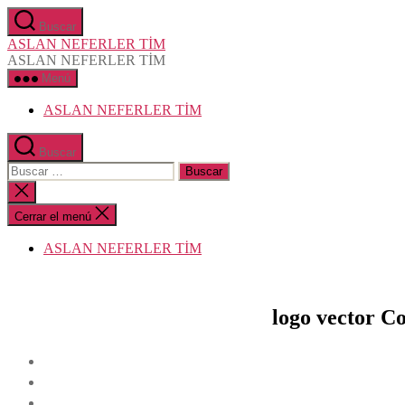
Saltar
Buscar
al
ASLAN NEFERLER TİM
contenido
ASLAN NEFERLER TİM
Menú
ASLAN NEFERLER TİM
Buscar
Buscar:
Cerrar
la
búsqueda
Cerrar el menú
ASLAN NEFERLER TİM
logo vector Co