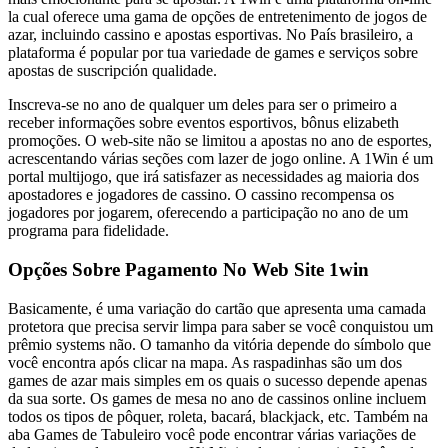
la cual oferece uma gama de opções de entretenimento de jogos de
azar, incluindo cassino e apostas esportivas. No País brasileiro, a
plataforma é popular por tua variedade de games e serviços sobre
apostas de suscripción qualidade.
Inscreva-se no ano de qualquer um deles para ser o primeiro a
receber informações sobre eventos esportivos, bônus elizabeth
promoções. O web-site não se limitou a apostas no ano de esportes,
acrescentando várias seções com lazer de jogo online. A 1Win é um
portal multijogo, que irá satisfazer as necessidades ag maioria dos
apostadores e jogadores de cassino. O cassino recompensa os
jogadores por jogarem, oferecendo a participação no ano de um
programa para fidelidade.
Opções Sobre Pagamento No Web Site 1win
Basicamente, é uma variação do cartão que apresenta uma camada
protetora que precisa servir limpa para saber se você conquistou um
prêmio systems não. O tamanho da vitória depende do símbolo que
você encontra após clicar na mapa. As raspadinhas são um dos
games de azar mais simples em os quais o sucesso depende apenas
da sua sorte. Os games de mesa no ano de cassinos online incluem
todos os tipos de pôquer, roleta, bacará, blackjack, etc. Também na
aba Games de Tabuleiro você pode encontrar várias variações de