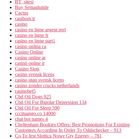
BT_sitesi
Buy Semaglutide
Cactus
casibom tr
casino
casino en ligne argent reel
casino en ligne fr
casino en ligne part1
casino onlina ca
Casino Online
casino online ar
casinò online it
Casino Slots
casino svensk licens
casino utan svensk licens
casino zonder crucks netherlands
casinobet5
Cbd Oil Dogs 925
Cbd Oil For Bipolar Depression 134
Cbd Oil For Sleep 590
cccituango.co 14000
chat bot names 4
Cheltenham Bookies Offers: Best Promotions For Existing
Customers According In Order To Oddschecker – 913
Co To Jest Slottica Nowe Gry Energy – 781