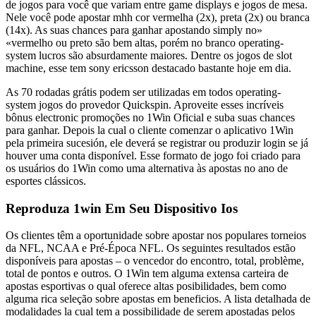
de jogos para você que variam entre game displays e jogos de mesa.
Nele você pode apostar mhh cor vermelha (2x), preta (2x) ou branca
(14x). As suas chances para ganhar apostando simply no»
«vermelho ou preto são bem altas, porém no branco operating-
system lucros são absurdamente maiores. Dentre os jogos de slot
machine, esse tem sony ericsson destacado bastante hoje em dia.
As 70 rodadas grátis podem ser utilizadas em todos operating-
system jogos do provedor Quickspin. Aproveite esses incríveis
bônus electronic promoções no 1Win Oficial e suba suas chances
para ganhar. Depois la cual o cliente comenzar o aplicativo 1Win
pela primeira sucesión, ele deverá se registrar ou produzir login se já
houver uma conta disponível. Esse formato de jogo foi criado para
os usuários do 1Win como uma alternativa às apostas no ano de
esportes clássicos.
Reproduza 1win Em Seu Dispositivo Ios
Os clientes têm a oportunidade sobre apostar nos populares torneios
da NFL, NCAA e Pré-Época NFL. Os seguintes resultados estão
disponíveis para apostas – o vencedor do encontro, total, problème,
total de pontos e outros. O 1Win tem alguma extensa carteira de
apostas esportivas o qual oferece altas posibilidades, bem como
alguma rica seleção sobre apostas em beneficios. A lista detalhada de
modalidades la cual tem a possibilidade de serem apostadas pelos