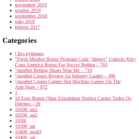
noviembre 2019
octubre 2019
septiembre 2018
julio 2018
febrero 2017
Categories
! Без рубрики
"Fresh Mostbet Bonus Program Code "dimers" Unlocks $1k+
Copa America Bonus For Soccer Betting – 765
"mostbet Betting Shops Near Me – 710
"mostbet Casino Review An Industry Leader – 386
"‎mostbet Casino Games Slot Machine Games On The
App Store – 972
1
10 Euro Bonus Ohne Einzahlung Slottica Casino Todos Os
Direitos – 26
10100_sat2
10200_sat2
1030i
10390_sat
10400_prod3
10400_sat