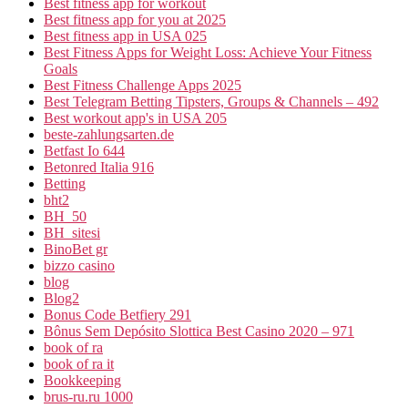
Best fitness app for workout
Best fitness app for you at 2025
Best fitness app in USA 025
Best Fitness Apps for Weight Loss: Achieve Your Fitness
Goals
Best Fitness Challenge Apps 2025
Best Telegram Betting Tipsters, Groups & Channels – 492
Best workout app's in USA 205
beste-zahlungsarten.de
Betfast Io 644
Betonred Italia 916
Betting
bht2
BH_50
BH_sitesi
BinoBet gr
bizzo casino
blog
Blog2
Bonus Code Betfiery 291
Bônus Sem Depósito Slottica Best Casino 2020 – 971
book of ra
book of ra it
Bookkeeping
brus-ru.ru 1000