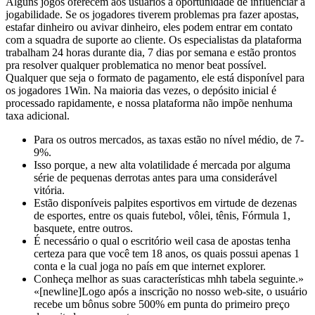
Alguns jogos oferecem aos usuários a oportunidade de influenciar a
jogabilidade. Se os jogadores tiverem problemas pra fazer apostas,
estafar dinheiro ou avivar dinheiro, eles podem entrar em contato
com a squadra de suporte ao cliente. Os especialistas da plataforma
trabalham 24 horas durante dia, 7 dias por semana e estão prontos
pra resolver qualquer problematica no menor beat possível.
Qualquer que seja o formato de pagamento, ele está disponível para
os jogadores 1Win. Na maioria das vezes, o depósito inicial é
processado rapidamente, e nossa plataforma não impõe nenhuma
taxa adicional.
Para os outros mercados, as taxas estão no nível médio, de 7-
9%.
Isso porque, a new alta volatilidade é mercada por alguma
série de pequenas derrotas antes para uma considerável
vitória.
Estão disponíveis palpites esportivos em virtude de dezenas
de esportes, entre os quais futebol, vôlei, tênis, Fórmula 1,
basquete, entre outros.
É necessário o qual o escritório weil casa de apostas tenha
certeza para que você tem 18 anos, os quais possui apenas 1
conta e la cual joga no país em que internet explorer.
Conheça melhor as suas características mhh tabela seguinte.»
«[newline]Logo após a inscrição no nosso web-site, o usuário
recebe um bônus sobre 500% em punta do primeiro preço