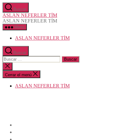
Saltar
Buscar
al
ASLAN NEFERLER TİM
contenido
ASLAN NEFERLER TİM
Menú
ASLAN NEFERLER TİM
Buscar
Buscar:
Cerrar
la
búsqueda
Cerrar el menú
ASLAN NEFERLER TİM