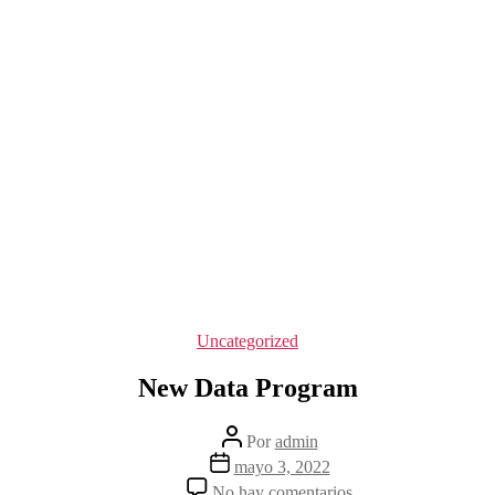
Categorías
Uncategorized
New Data Program
Autor
Por
admin
de
Fecha
mayo 3, 2022
la
de
en
No hay comentarios
entrada