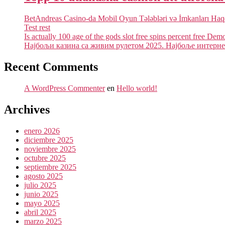
BetAndreas Casino-da Mobil Oyun Tələbləri və İmkanları Ha
Test rest
Is actually 100 age of the gods slot free spins percent free Dem
Најбољи казина са живим рулетом 2025. Најбоље интернет
Recent Comments
A WordPress Commenter
en
Hello world!
Archives
enero 2026
diciembre 2025
noviembre 2025
octubre 2025
septiembre 2025
agosto 2025
julio 2025
junio 2025
mayo 2025
abril 2025
marzo 2025