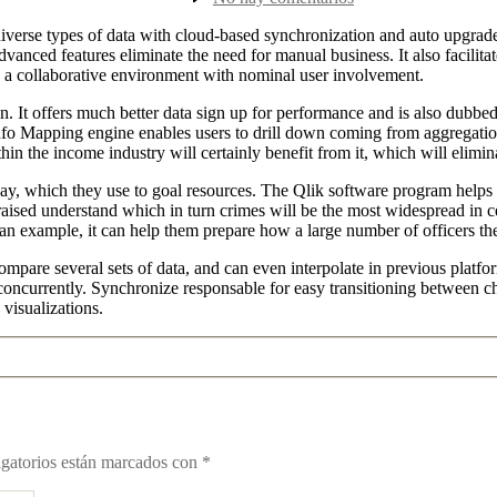
la
New
entrada
Data
erse types of data with cloud-based synchronization and auto upgrade 
Program
s advanced features eliminate the need for manual business. It also facil
n a collaborative environment with nominal user involvement.
n. It offers much better data sign up for performance and is also dubbed 
fo Mapping engine enables users to drill down coming from aggregation K
in the income industry will certainly benefit from it, which will elimin
y, which they use to goal resources. The Qlik software program helps al
aised understand which in turn crimes will be the most widespread in c
n example, it can help them prepare how a large number of officers the
compare several sets of data, and can even interpolate in previous plat
concurrently. Synchronize responsable for easy transitioning between c
 visualizations.
gatorios están marcados con
*