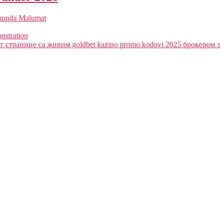
qqında Məlumat
onstration
 странице са живим goldbet kazino promo kodovi 2025 брокером з