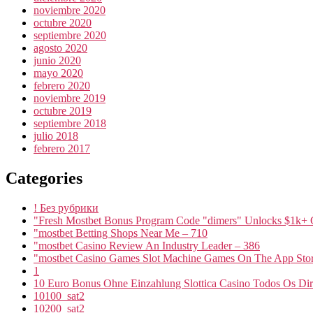
noviembre 2020
octubre 2020
septiembre 2020
agosto 2020
junio 2020
mayo 2020
febrero 2020
noviembre 2019
octubre 2019
septiembre 2018
julio 2018
febrero 2017
Categories
! Без рубрики
"Fresh Mostbet Bonus Program Code "dimers" Unlocks $1k+ 
"mostbet Betting Shops Near Me – 710
"mostbet Casino Review An Industry Leader – 386
"‎mostbet Casino Games Slot Machine Games On The App Stor
1
10 Euro Bonus Ohne Einzahlung Slottica Casino Todos Os Dire
10100_sat2
10200_sat2