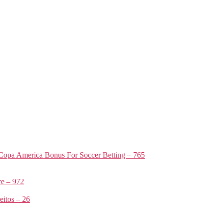
Copa America Bonus For Soccer Betting – 765
e – 972
itos – 26