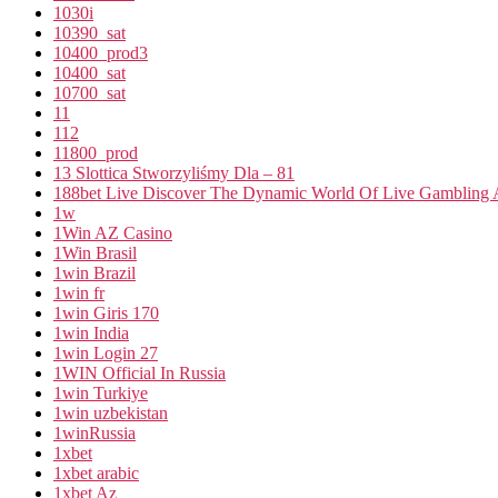
1030i
10390_sat
10400_prod3
10400_sat
10700_sat
11
112
11800_prod
13 Slottica Stworzyliśmy Dla – 81
188bet Live Discover The Dynamic World Of Live Gambling A
1w
1Win AZ Casino
1Win Brasil
1win Brazil
1win fr
1win Giris 170
1win India
1win Login 27
1WIN Official In Russia
1win Turkiye
1win uzbekistan
1winRussia
1xbet
1xbet arabic
1xbet Az