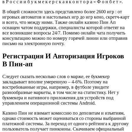
в Р о с с и и б у к м е к е р с к а я к о н т о р а « Ф о н б е т ».
В общей сложности здесь представлено более 2600 игр : от
игровых автоматов и настольных игр до игр кено, скретч-карт
и всего, что между ними. Также онлайн казино Пин Ап
оснащен чатом поддержки, специалисты которой ответят на
все возникшие вопросы 24/7. Помимо онлайн чата получить
консультацию можно по номеру горячей линии или отправив
письмо на электронную почту.
Регистрация И Авторизация Игроков
В Пин-ап
Следует сказать несколько слов о марже, ее букмекер
закладывает вполне умеренную – 4-6%. Поэтому на
востребованные игры, например, в футболе увидите
разнообразные маркеты, в том числе на статистику. Нет у
букмекера и нативного приложения для устройств под
управлением операционной системы Android.
Казино Пин не взимает комиссию по депозитам и изъятиям,
однако стоимость может оцениваться со стороны выбранной
платежной системы. За переход от одного рейтинга к другому
пользователь получает пинкоины. Скачиваем официальный