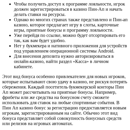
Чтобы получить доступ к программе лояльности, игрок
должен зарегистрироваться в казино Пин-Ап и начать
делать ставки на ресурсы.
Однако во многих странах также представлено и Пин-ап
казино, которое предлагает игру в слоты, карточные
игры, приятные бонусы и программу лояльности.
Уже перейдя по ссылке, можно будет отсортировать его
так, как вам будет удобно.
Нет у букмекера и нативного приложения для устройств
под управлением операционной системы Android.
Для внесения депозита нужно авторизироваться в
онлайн-казино, найти раздел «Касса» в личном
кабинете.
Этот вид бонуса особенно привлекателен для новых игроков,
которые испытывают свою удачу в казино, не рискуя потерять
сбережения. Каждый посетитель букмекерской конторы Пин
Ап может рассчитывать на приятные бонусы. Например,
фрибеты или же средства на бонусном счету сможете
использовать для ставок на любые спортивные события. В
Пин Ап казино бонус за регистрацию предоставляется новым
игрокам, зарегистрированным на сайте. Обычно этот вид
бонуса представляет собой совокупность бонусных средств
или релизов на игровых автоматах.