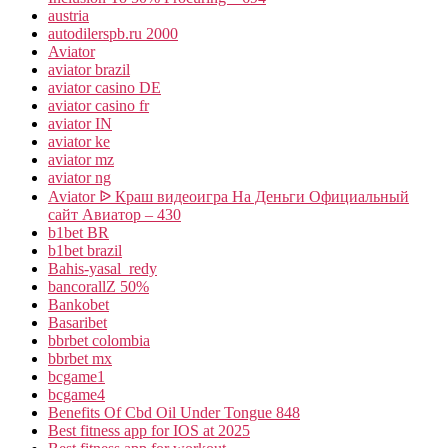
austria
autodilerspb.ru 2000
Aviator
aviator brazil
aviator casino DE
aviator casino fr
aviator IN
aviator ke
aviator mz
aviator ng
Aviator ᐉ Краш видеоигра На Деньги Официальный
сайт Авиатор – 430
b1bet BR
b1bet brazil
Bahis-yasal_redy
bancorallZ 50%
Bankobet
Basaribet
bbrbet colombia
bbrbet mx
bcgame1
bcgame4
Benefits Of Cbd Oil Under Tongue 848
Best fitness app for IOS at 2025