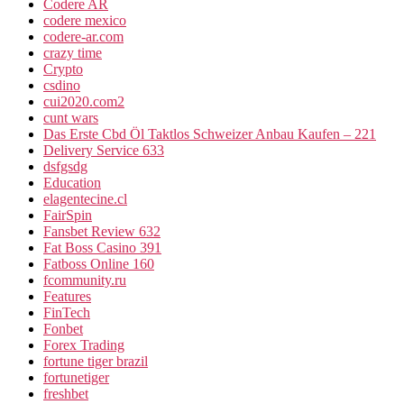
Codere AR
codere mexico
codere-ar.com
crazy time
Crypto
csdino
cui2020.com2
cunt wars
Das Erste Cbd Öl Taktlos Schweizer Anbau Kaufen – 221
Delivery Service 633
dsfgsdg
Education
elagentecine.cl
FairSpin
Fansbet Review 632
Fat Boss Casino 391
Fatboss Online 160
fcommunity.ru
Features
FinTech
Fonbet
Forex Trading
fortune tiger brazil
fortunetiger
freshbet