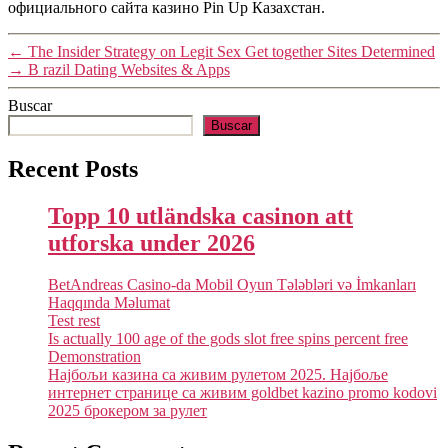
официального сайта казино Pin Up Казахстан.
←
The Insider Strategy on Legit Sex Get together Sites Determined
→
B razil Dating Websites & Apps
Buscar
Buscar
Recent Posts
Topp 10 utländska casinon att
utforska under 2026
BetAndreas Casino-da Mobil Oyun Tələbləri və İmkanları
Haqqında Məlumat
Test rest
Is actually 100 age of the gods slot free spins percent free
Demonstration
Најбољи казина са живим рулетом 2025. Најбоље
интернет странице са живим goldbet kazino promo kodovi
2025 брокером за рулет