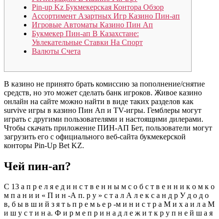
Pin-up Kz Букмекерская Контора Обзор
Ассортимент Азартных Игр Казино Пин-ап
Игровые Автоматы Казино Пин Ап
Букмекер Пин-ап В Казахстане:
Увлекательные Ставки На Спорт
Валюты Счета
В казино не принято брать комиссию за пополнение/снятие
средств, но это может сделать банк игроков. Живое казино
онлайн на сайте можно найти в виде таких разделов как
survive игры в казино Пин Ап и TV-игры. Гемблеры могут
играть с другими пользователями и настоящими дилерами.
Чтобы скачать приложение ПИН-АП Бет, пользователи могут
загрузить его с официального веб-сайта букмекерской
конторы Pin-Up Bet KZ.
Чей пин-ап?
С 13 а п р е л я е д и н с т в е н н ы м с о б с т в е н н и к о м к о
м п а н и и « П и н -А п. р у » с т а л А л е к с а н д р У д о д о
в, б ы в ш и й з я т ь п р е м ь е р -м и н и с т р а М и х а и л а М
и ш у с т и н а. Ф и р м е п р и н а д л е ж и т к р у п н е й ш а я