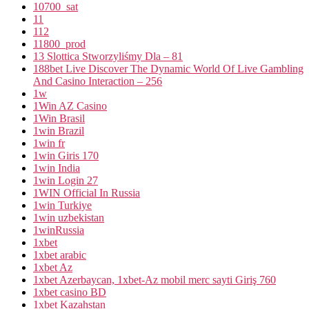
10700_sat
11
112
11800_prod
13 Slottica Stworzyliśmy Dla – 81
188bet Live Discover The Dynamic World Of Live Gambling
And Casino Interaction – 256
1w
1Win AZ Casino
1Win Brasil
1win Brazil
1win fr
1win Giris 170
1win India
1win Login 27
1WIN Official In Russia
1win Turkiye
1win uzbekistan
1winRussia
1xbet
1xbet arabic
1xbet Az
1xbet Azerbaycan, 1xbet-Az mobil merc sayti Giriş 760
1xbet casino BD
1xbet Kazahstan