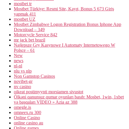
mostbet tr
Mostbet Türkiye: Resmi Site, Kayıt, Bonus 5 673 Giriş
yapmak 411
mostbet UZ
Mostbet Zimbabwe Logon Registration Bonus Iphone App
Download – 349
Motorcycle Service 842
mr jack bet brazil
Najlepsze Gry Kasynowe I Automaty Internetowego W
Polsce – 61
New
news
nl-nl
nlu vs nlp
Non Gamstop Casinos
novibet-gr
nv casino
oikeat postimyynti morsiamen sivustot
Ölkəni qanunsuz qumar oyunları basıb: Mosbet, 1win, 1xbet
və başqaları VİDEO » Azia az 388
omegle.is
omneex.ru 300
Online Casino
online casino au
Online games