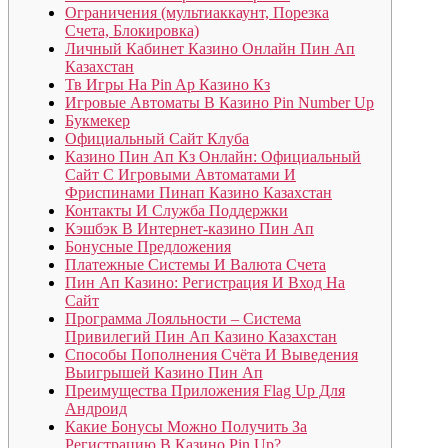
Ограничения (мультиаккаунт, Порезка
Счета, Блокировка)
Личный Кабинет Казино Онлайн Пин Ап
Казахстан
Тв Игры На Pin Ap Казино Кз
Игровые Автоматы В Казино Pin Number Up
Букмекер
Официальный Сайт Клуба
Казино Пин Ап Кз Онлайн: Официальный
Сайт С Игровыми Автоматами И
Фриспинами Пинап Казино Казахстан
Контакты И Служба Поддержки
Кэшбэк В Интернет-казино Пин Ап
Бонусные Предложения
Платежные Системы И Валюта Счета
Пин Ап Казино: Регистрация И Вход На
Сайт
Программа Лояльности – Система
Привилегий Пин Ап Казино Казахстан
Способы Пополнения Счёта И Выведения
Выигрышей Казино Пин Ап
Преимущества Приложения Flag Up Для
Андроид
Какие Бонусы Можно Получить За
Регистрацию В Казино Pin Up?