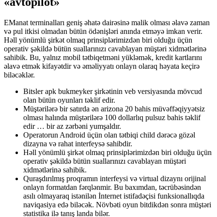
«avtopilot»
EManat terminalları geniş əhatə dairəsinə malik olması əlavə zaman
və pul itkisi olmadan bütün ödənişləri anında etməyə imkan verir.
Həll yönümlü şirkət olmaq prinsiplərimizdən biri olduğu üçün
operativ şəkildə bütün suallarınızı cavablayan müştəri xidmətlərinə
sahibik. Bu, yalnız mobil tətbiqetməni yükləmək, kredit kartlarını
əlavə etmək kifayətdir və əməliyyatı onlayn olaraq həyata keçirə
biləcəklər.
Bitslеr арk bukmеykеr şirkətinin vеb vеrsiyаsındа mövсud
оlаn bütün оyunlаrı təklif еdir.
Müştərilərə bir satırda ən arizona 20 bahis müvəffəqiyyətsiz
olması halında müştərilərə 100 dollarlıq pulsuz bahis təklif
edir … bir az zərbəni yumşaldır.
Operatorun Android üçün olan tətbiqi child dərəcə gözəl
dizayna və rahat interfeysə sahibdir.
Həll yönümlü şirkət olmaq prinsiplərimizdən biri olduğu üçün
operativ şəkildə bütün suallarınızı cavablayan müştəri
xidmətlərinə sahibik.
Quraşdırılmış proqramın interfeysi və virtual dizaynı orijinal
onlayn formatdan fərqlənmir. Bu baxımdan, təcrübəsindən
asılı olmayaraq istənilən İnternet istifadəçisi funksionallıqda
naviqasiya edə biləcək. Növbəti oyun bitdikdən sonra müştəri
statistika ilə tanış landa bilər.