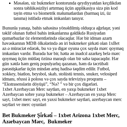
Məsələn, siz bukmeker kontorunda qeydiyyatdan keçdikdən
sonra təhlükəsizliyi artırmaq üçün applikasiya sizə pin kod
təyin etmə və biometrik məlumatlardan (barmaq izi, üz
tanıma) istifadə etmək imkanları tanıyır.
Bununla yanaşı, bahis sahəsinə yönəldilmiş olduqca ağırlaşır, yəni
təklif olunan futbol bahis imkanlarına gəldikdə Rusiyadan
qumarbazlar öz elementlərində olacaqlar. Hər bir idman azartı
həvəskarının MDB ölkələrində ən iri bukmeker şirkəti olan 1xBet
az-ə müraciət edərək, bu və ya digər oyuna çox sayda mərc qoymaq
imkanları vardır. Burada hər bir, hətta ən inadcıl azarkeş belə mərc
qoymaq üçün mütləq özünə maraqlı olan bir sahə tapacaqdır. Hər
gün xətdə həm geniş populyarlıq qazanan, həm də təcrübəli
pərəstişkarlar üçün mindən artıq hadisə təqdim edilir. Futbol,
xokkey, biatlon, beysbol, skab, stolüstü tennis, snuker, velosiped
idmanı, réussi à polosu və çox sayda televiziya proqramı –
“Ekstrasenslərin döyüşü”, “Nə? ” və bir çox digərləri.
1xbet Azerbaycan Merc saytları, en yaxşı bukmeker 1xbet
Azerbaycan sobre yaxşı bukmeker – Azerbaycan en yaxşı Merc
sayt, 1xbet merc sayt, en yaxsi bukmeker saytlari, azerbaycan merc
saytlari ve merc oyunlari
Bet Bukmeker Şi̇rkəti̇ – 1xbet Arizona 1xbet Merc,
Azərbaycan Mərc, Bukmeker