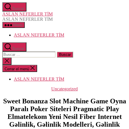
Saltar
Buscar
al
ASLAN NEFERLER TİM
contenido
ASLAN NEFERLER TİM
Menú
ASLAN NEFERLER TİM
Buscar
Buscar:
Cerrar
la
búsqueda
Cerrar el menú
ASLAN NEFERLER TİM
Categorías
Uncategorized
Sweet Bonanza Slot Machine Game Oyna
Paralı Poker Siteleri Pragmatic Play
Elmatelekom Yeni Nesil Fiber Internet
Gəlinlik, Gəlinlik Modelleri, Gəlinlik