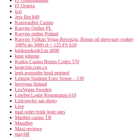
IT Образование
IT Освіта
izzi
Jetx Bet 849
KaravanBet Casino
Kasyno Online PL
Kasyno online Poland
Kasyno Vulkan Vegas Recenzja, Bonus od pierwszej wpłaty
100% do 3000 zł + 125 FS 618
kgskouskosh3.ru 4000
king johnnie
Kudos Casino Bonus Codes 570
laopcion.com.co
legit postordre brud nettsted
Leipzig Stadium Euro Venue – 130
leovegas finland
LeoVegas Sweden
Linebet Login Registration 610
Listcrawler san diego
Live
mail order bride legit sites
Maribet casino TR
Masalbet
Maxi reviewe
maySB