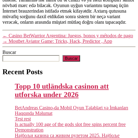
növbəti mərc edə biləcək. Oyunun uyğun variantını tapmaq üçün
İnternet brauzerindən istifadə etmək kifayətdir. Axtarış qutusuna
müvafiq sorğunu daxil etdikdən sonra sistem bir neçə variant
verəcək, onların arasında müştəri mütləq doğru olanı tapacaqdır.
←
Casino BetWarrior Argentina: Juegos, bonos y métodos de pago
→
Mostbet Aviator Game: Tricks, Hack, Predictor , App
Buscar
Buscar
Recent Posts
Topp 10 utländska casinon att
utforska under 2026
BetAndreas Casino-da Mobil Oyun Tələbləri və İmkanları
Haqqında Məlumat
Test rest
Is actually 100 age of the gods slot free spins percent free
Demonstration
Најбољи казина са живим рулетом 2025. Најбоље