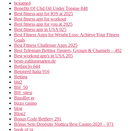
bcgame4
Benefits Of Cbd Oil Under Tongue 848
Best fitness app for IOS at 2025
Best fitness app for workout
Best fitness app for you at 2025
Best fitness app in USA 025
Best Fitness Apps for Weight Loss: Achieve Your Fitness
Goals
Best Fitness Challenge Apps 2025
Best Telegram Betting Tipsters, Groups & Channels – 492
Best workout app's in USA 205
beste-zahlungsarten.de
Betfast Io 644
Betonred Italia 916
Betting
bht2
BH_50
BH_sitesi
BinoBet gr
bizzo casino
blog
Blog2
Bonus Code Betfiery 291
Bônus Sem Depósito Slottica Best Casino 2020 – 971
book of ra