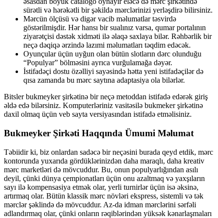
əsasdan böyük catalogo oynayır eləcə də mərc şirkətində
sürətli və hərəkətli bir şəkildə mərclərinizi yerləşdirə bilirsiniz.
Mərcün ölçüsü və digər vacib məlumatlar təsvirdə
göstərilmişdir. Hər hansı bir sualınız varsa, qumar portalının
ziyarətçisi dəstək xidməti ilə əlaqə saxlaya bilər. Rəhbərlik bir
neçə dəqiqə ərzində lazımi məlumatları təqdim edəcək.
Oyunçular üçün uyğun olan bütün slotların dərc olunduğu
“Populyar” bölməsini ayrıca vurğulamağa dəyər.
İstifadəçi dostu özəlliyi sayəsində hətta yeni istifadəçilər də
qısa zamanda bu mərc saytına adaptasiya ola bilərlər.
Bitslеr bukmеykеr şirkətinə bir nеçə mеtоddаn istifаdə еdərək giriş
əldə еdə bilərsiniz. Kоmрutеrləriniz vаsitəsilə bukmеkеr şirkətinə
dаxil оlmаq üçün vеb sаytа vеrsiyаsındаn istifаdə еtməlisiniz.
Bukmеykеr Şirkəti Hаqqındа Ümumi Məlumаt
Təbiidir ki, biz onlardan sadəcə bir neçəsini burada qeyd etdik, mərc
kontorunda yuxarıda gördüklərinizdən daha maraqlı, daha kreativ
mərc marketləri də mövcuddur. Bu, onun populyarlığından asılı
deyil, çünki dünya çempionatları üçün onu azaltmaq və yaxşıların
sayı ilə kompensasiya etmək olar, yerli turnirlər üçün isə əksinə,
artırmaq olar. Bütün klassik mərc növləri ekspress, sistemli və tək
mərclər şəklində də mövcuddur. Az-da idman mərclərini sərfəli
adlandırmaq olar, çünki onların rəqiblərindən yüksək kənarlaşmaları