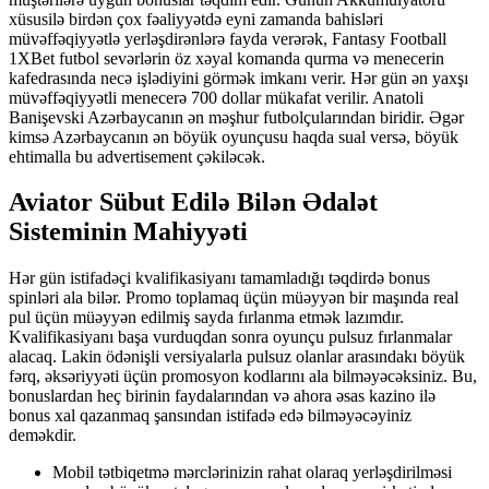
xüsusilə birdən çox fəaliyyətdə eyni zamanda bahisləri
müvəffəqiyyətlə yerləşdirənlərə fayda verərək, Fantasy Football
1XBet futbol sevərlərin öz xəyal komanda qurma və menecerin
kafedrasında necə işlədiyini görmək imkanı verir. Hər gün ən yaxşı
müvəffəqiyyətli menecerə 700 dollar mükafat verilir. Anatoli
Banişevski Azərbaycanın ən məşhur futbolçularından biridir. Əgər
kimsə Azərbaycanın ən böyük oyunçusu haqda sual versə, böyük
ehtimalla bu advertisement çəkiləcək.
Aviator Sübut Edilə Bilən Ədalət
Sisteminin Mahiyyəti
Hər gün istifadəçi kvalifikasiyanı tamamladığı təqdirdə bonus
spinləri ala bilər. Promo toplamaq üçün müəyyən bir maşında real
pul üçün müəyyən edilmiş sayda fırlanma etmək lazımdır.
Kvalifikasiyanı başa vurduqdan sonra oyunçu pulsuz fırlanmalar
alacaq. Lakin ödənişli versiyalarla pulsuz olanlar arasındakı böyük
fərq, əksəriyyəti üçün promosyon kodlarını ala bilməyəcəksiniz. Bu,
bonuslardan heç birinin faydalarından və ahora əsas kazino ilə
bonus xal qazanmaq şansından istifadə edə bilməyəcəyiniz
deməkdir.
Mobil tətbiqetmə mərclərinizin rahat olaraq yerləşdirilməsi