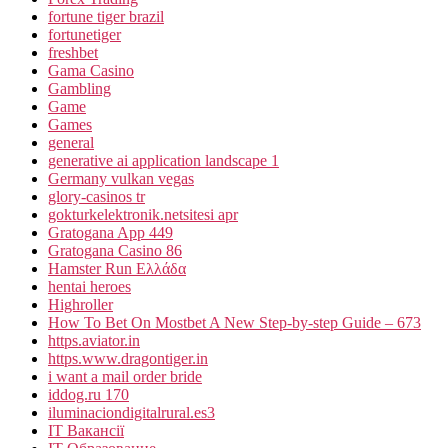
fortune tiger brazil
fortunetiger
freshbet
Gama Casino
Gambling
Game
Games
general
generative ai application landscape 1
Germany vulkan vegas
glory-casinos tr
gokturkelektronik.netsitesi apr
Gratogana App 449
Gratogana Casino 86
Hamster Run Ελλάδα
hentai heroes
Highroller
How To Bet On Mostbet A New Step-by-step Guide – 673
https.aviator.in
https.www.dragontiger.in
i want a mail order bride
iddog.ru 170
iluminaciondigitalrural.es3
IT Вакансії