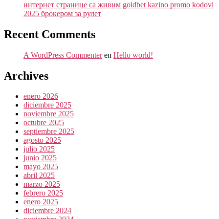
интернет странице са живим goldbet kazino promo kodovi
2025 брокером за рулет
Recent Comments
A WordPress Commenter
en
Hello world!
Archives
enero 2026
diciembre 2025
noviembre 2025
octubre 2025
septiembre 2025
agosto 2025
julio 2025
junio 2025
mayo 2025
abril 2025
marzo 2025
febrero 2025
enero 2025
diciembre 2024