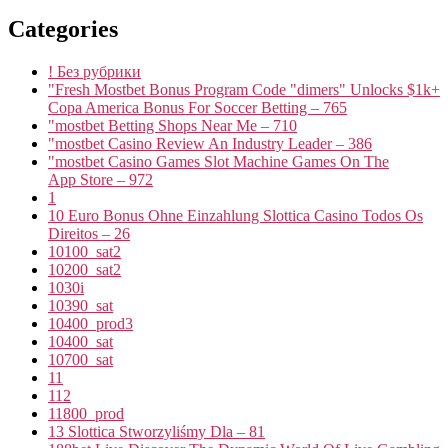
Categories
! Без рубрики
"Fresh Mostbet Bonus Program Code "dimers" Unlocks $1k+
Copa America Bonus For Soccer Betting – 765
"mostbet Betting Shops Near Me – 710
"mostbet Casino Review An Industry Leader – 386
"‎mostbet Casino Games Slot Machine Games On The
App Store – 972
1
10 Euro Bonus Ohne Einzahlung Slottica Casino Todos Os
Direitos – 26
10100_sat2
10200_sat2
1030i
10390_sat
10400_prod3
10400_sat
10700_sat
11
112
11800_prod
13 Slottica Stworzyliśmy Dla – 81