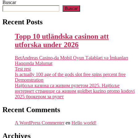
Buscar
Buscar
Recent Posts
Topp 10 utländska casinon att
utforska under 2026
BetAndreas Casino-da Mobil Oyun Tələbləri və İmkanları
Haqqında Məlumat
Test rest
Is actually 100 age of the gods slot free spins percent free
Demonstration
Најбољи казина са живим рулетом 2025. Најбоље
интернет странице са живим goldbet kazino promo kodovi
2025 брокером за рулет
Recent Comments
A WordPress Commenter
en
Hello world!
Archives