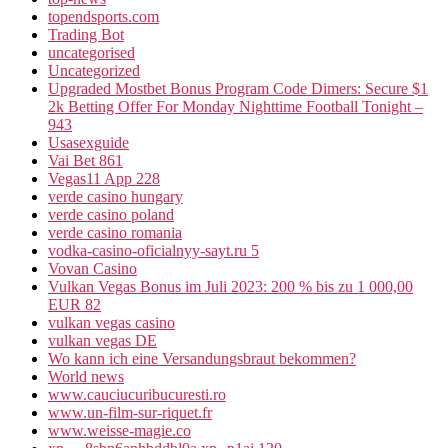
topendsports.com
Trading Bot
uncategorised
Uncategorized
Upgraded Mostbet Bonus Program Code Dimers: Secure $1
2k Betting Offer For Monday Nighttime Football Tonight –
943
Usasexguide
Vai Bet 861
Vegas11 App 228
verde casino hungary
verde casino poland
verde casino romania
vodka-casino-oficialnyy-sayt.ru 5
Vovan Casino
Vulkan Vegas Bonus im Juli 2023: 200 % bis zu 1 000,00
EUR 82
vulkan vegas casino
vulkan vegas DE
Wo kann ich eine Versandungsbraut bekommen?
World news
www.cauciucuribucuresti.ro
www.un-film-sur-riquet.fr
www.weisse-magie.co