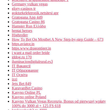
Germany vulkan vegas
glory-casinos tr
gokturkelektronik.netsitesi apr
Gratogana App 449
Gratogana Casino 86
Hamster Run Ελλάδα
hentai heroes
Highroller
How To Bet On Mostbet A New Step-by-step Guide – 673
https.aviator.in
https.www.dragontiger.in
i want a mail order bride
iddog.ru 170
iluminaciondigitalrural.es3
IT Вакансії
IT Образование
IT Освіта
izzi
Jetx Bet 849
KaravanBet Casino
Kasyno Online PL
Kasyno online Poland
Kasyno Vulkan Vegas Recenzja, Bonus od pierwszej wpłaty
100% do 3000 zł + 125 FS 618