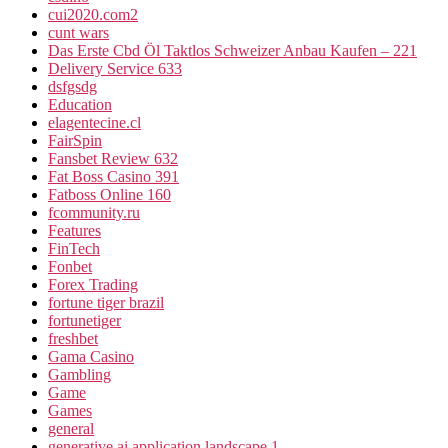
cui2020.com2
cunt wars
Das Erste Cbd Öl Taktlos Schweizer Anbau Kaufen – 221
Delivery Service 633
dsfgsdg
Education
elagentecine.cl
FairSpin
Fansbet Review 632
Fat Boss Casino 391
Fatboss Online 160
fcommunity.ru
Features
FinTech
Fonbet
Forex Trading
fortune tiger brazil
fortunetiger
freshbet
Gama Casino
Gambling
Game
Games
general
generative ai application landscape 1