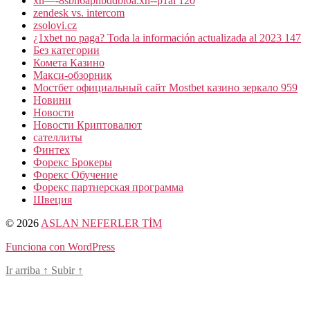
xn—-8sbn6aphbddbl0a.xn--p1ai 120
zendesk vs. intercom
zsolovi.cz
¿1xbet no paga? Toda la información actualizada al 2023 147
Без категории
Комета Казино
Макси-обзорник
Мостбет официальный сайт Mostbet казино зеркало 959
Новини
Новости
Новости Криптовалют
сателлиты
Финтех
Форекс Брокеры
Форекс Обучение
Форекс партнерская программа
Швеция
© 2026
ASLAN NEFERLER TİM
Funciona con WordPress
Ir arriba
↑
Subir
↑