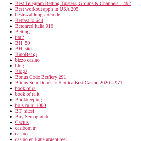
Best Telegram Betting Tipsters, Groups & Channels – 492
Best workout app's in USA 205
beste-zahlungsarten.de
Betfast Io 644
Betonred Italia 916
Betting
bht2
BH_50
BH_sitesi
BinoBet gr
bizzo casino
blog
Blog2
Bonus Code Betfiery 291
Bônus Sem Depósito Slottica Best Casino 2020 – 971
book of ra
book of ra it
Bookkeeping
brus-ru.ru 1000
BT_sitesi
Buy Semaglutide
Cactus
casibom tr
casino
casino en ligne argent reel