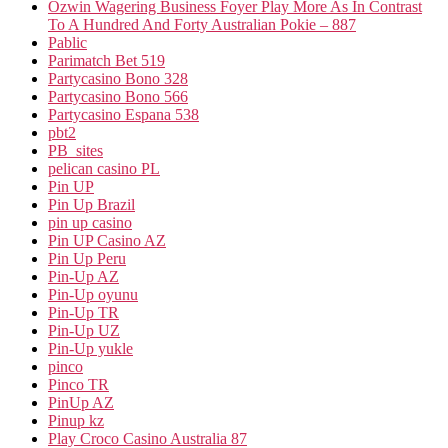
Ozwin Wagering Business Foyer Play More As In Contrast
To A Hundred And Forty Australian Pokie – 887
Pablic
Parimatch Bet 519
Partycasino Bono 328
Partycasino Bono 566
Partycasino Espana 538
pbt2
PB_sites
pelican casino PL
Pin UP
Pin Up Brazil
pin up casino
Pin UP Casino AZ
Pin Up Peru
Pin-Up AZ
Pin-Up oyunu
Pin-Up TR
Pin-Up UZ
Pin-Up yukle
pinco
Pinco TR
PinUp AZ
Pinup kz
Play Croco Casino Australia 87