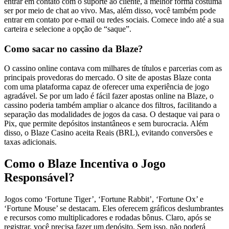
entrar em contato com o suporte ao cliente, a melhor forma costuma
ser por meio de chat ao vivo. Mas, além disso, você também pode
entrar em contato por e-mail ou redes sociais. Comece indo até a sua
carteira e selecione a opção de “saque”.
Como sacar no cassino da Blaze?
O cassino online contava com milhares de títulos e parcerias com as
principais provedoras do mercado. O site de apostas Blaze conta
com uma plataforma capaz de oferecer uma experiência de jogo
agradável. Se por um lado é fácil fazer apostas online na Blaze, o
cassino poderia também ampliar o alcance dos filtros, facilitando a
separação das modalidades de jogos da casa. O destaque vai para o
Pix, que permite depósitos instantâneos e sem burocracia. Além
disso, o Blaze Casino aceita Reais (BRL), evitando conversões e
taxas adicionais.
Como o Blaze Incentiva o Jogo
Responsável?
Jogos como ‘Fortune Tiger’, ‘Fortune Rabbit’, ‘Fortune Ox’ e
‘Fortune Mouse’ se destacam. Eles oferecem gráficos deslumbrantes
e recursos como multiplicadores e rodadas bônus. Claro, após se
registrar, você precisa fazer um depósito. Sem isso, não poderá