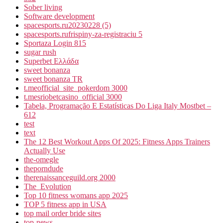
Sober living
Software development
spacesports.ru20230228 (5)
spacesports.rufrispiny-za-registraciu 5
Sportaza Login 815
sugar rush
Superbet Ελλάδα
sweet bonanza
sweet bonanza TR
t.meofficial_site_pokerdom 3000
t.mesriobetcasino_official 3000
Tabela, Programação E Estatísticas Do Liga Italy Mostbet –
612
test
text
The 12 Best Workout Apps Of 2025: Fitness Apps Trainers
Actually Use
the-omegle
theporndude
therenaissanceguild.org 2000
The_Evolution
Top 10 fitness womans app 2025
TOP 5 fitness app in USA
top mail order bride sites
top-news