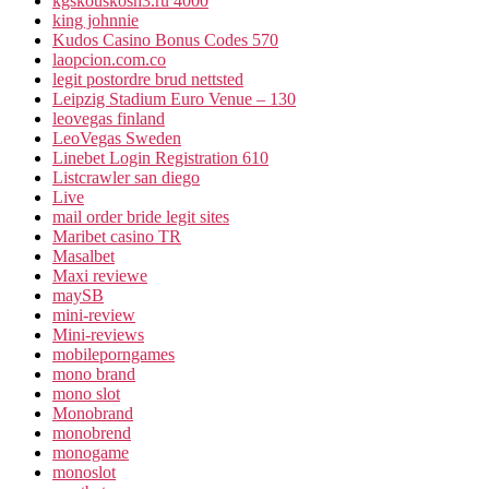
kgskouskosh3.ru 4000
king johnnie
Kudos Casino Bonus Codes 570
laopcion.com.co
legit postordre brud nettsted
Leipzig Stadium Euro Venue – 130
leovegas finland
LeoVegas Sweden
Linebet Login Registration 610
Listcrawler san diego
Live
mail order bride legit sites
Maribet casino TR
Masalbet
Maxi reviewe
maySB
mini-review
Mini-reviews
mobileporngames
mono brand
mono slot
Monobrand
monobrend
monogame
monoslot