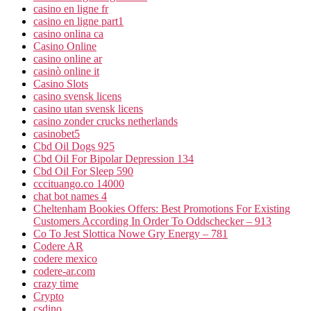
casino en ligne fr
casino en ligne part1
casino onlina ca
Casino Online
casino online ar
casinò online it
Casino Slots
casino svensk licens
casino utan svensk licens
casino zonder crucks netherlands
casinobet5
Cbd Oil Dogs 925
Cbd Oil For Bipolar Depression 134
Cbd Oil For Sleep 590
cccituango.co 14000
chat bot names 4
Cheltenham Bookies Offers: Best Promotions For Existing
Customers According In Order To Oddschecker – 913
Co To Jest Slottica Nowe Gry Energy – 781
Codere AR
codere mexico
codere-ar.com
crazy time
Crypto
csdino