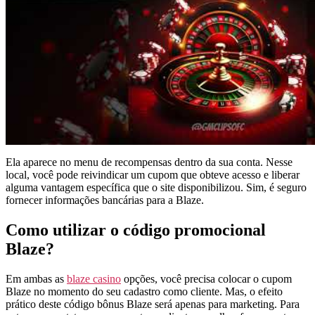
Ela aparece no menu de recompensas dentro da sua conta. Nesse
local, você pode reivindicar um cupom que obteve acesso e liberar
alguma vantagem específica que o site disponibilizou. Sim, é seguro
fornecer informações bancárias para a Blaze.
Como utilizar o código promocional
Blaze?
Em ambas as
blaze casino
opções, você precisa colocar o cupom
Blaze no momento do seu cadastro como cliente. Mas, o efeito
prático deste código bônus Blaze será apenas para marketing. Para