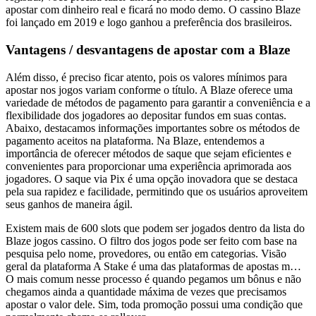
apostar com dinheiro real e ficará no modo demo. O cassino Blaze
foi lançado em 2019 e logo ganhou a preferência dos brasileiros.
Vantagens / desvantagens de apostar com a Blaze
Além disso, é preciso ficar atento, pois os valores mínimos para
apostar nos jogos variam conforme o título. A Blaze oferece uma
variedade de métodos de pagamento para garantir a conveniência e a
flexibilidade dos jogadores ao depositar fundos em suas contas.
Abaixo, destacamos informações importantes sobre os métodos de
pagamento aceitos na plataforma. Na Blaze, entendemos a
importância de oferecer métodos de saque que sejam eficientes e
convenientes para proporcionar uma experiência aprimorada aos
jogadores. O saque via Pix é uma opção inovadora que se destaca
pela sua rapidez e facilidade, permitindo que os usuários aproveitem
seus ganhos de maneira ágil.
Existem mais de 600 slots que podem ser jogados dentro da lista do
Blaze jogos cassino. O filtro dos jogos pode ser feito com base na
pesquisa pelo nome, provedores, ou então em categorias. Visão
geral da plataforma A Stake é uma das plataformas de apostas m…
O mais comum nesse processo é quando pegamos um bônus e não
chegamos ainda a quantidade máxima de vezes que precisamos
apostar o valor dele. Sim, toda promoção possui uma condição que