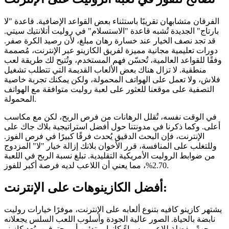
الفرقان متشابهان تقريبًا باستثناء بعض القواعد الإضافية. قاعدة "لا
بارتاج" الجديدة تُشبه قاعدة "الاستسلام" في روليت أتلانتيك سيتي.
قد تجد نصف الخيار عند خسارة رهان مبلغ، لأن رصيد الكرة صفر.
دورات تعليمية مجانية مميزة لفريق الكازينو عبر الإنترنت، مُصممة
وفقًا للقواعد العالمية، تُحسّن فهم المستخدم، وتُتيح لك طريقة لعب
منطقية. لا تزال هناك بعض الألعاب القديمة التي تتطلب تشغيل
فلاش، ولا تعمل على الهواتف المحمولة، ولكن يمكنك تجربة خاصية
التصفية على موقعنا للعثور على لعبة روليت متوافقة مع الهواتف
المحمولة.
في الوقت نفسه، تُقلل الرهانات من فرص الربح، لكن مع مكاسب
أعلى. وكما ذكرنا في مدونتنا حول أفضل استراتيجية بلاك جاك على
الإنترنت، فإن البحث الدقيق يُحدث فرقًا كبيرًا في فرص الفوز.
وللتغلب على المنافسة، قرر الأخوان بلانك إزالة خيار "لا" المزدوج
من ضوابط الروليت الأمريكية التقليدية. تبلغ نسبة الربح في اللعبة
2.70%، مما يعني أن اللاعب لديه فرصة أكبر للفوز.
أفضل الكازينوهات على الإنترنت:
يشتهر كازينو كافيه بتنوع ألعابه على الإنترنت، موفرًا خيارات روليت
نابضة بالحياة. الصور عالية الجودة وأسلوب اللعب السلس يجعلانه
وجهةً مفضلة للاعبين، سواءً كانوا مبتدئين أو محترفين. يُعد كازينو