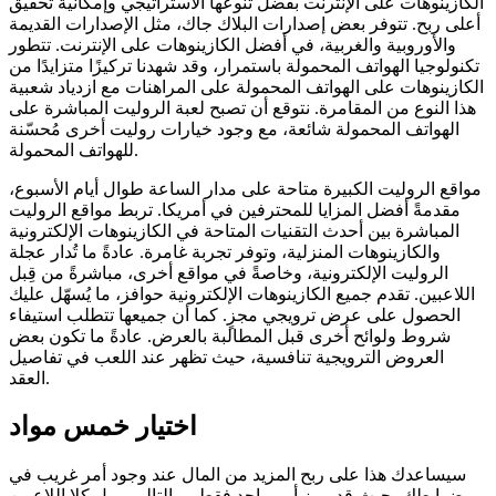
الكازينوهات على الإنترنت بفضل تنوعها الاستراتيجي وإمكانية تحقيق
أعلى ربح. تتوفر بعض إصدارات البلاك جاك، مثل الإصدارات القديمة
والأوروبية والغربية، في أفضل الكازينوهات على الإنترنت. تتطور
تكنولوجيا الهواتف المحمولة باستمرار، وقد شهدنا تركيزًا متزايدًا من
الكازينوهات على الهواتف المحمولة على المراهنات مع ازدياد شعبية
هذا النوع من المقامرة. نتوقع أن تصبح لعبة الروليت المباشرة على
الهواتف المحمولة شائعة، مع وجود خيارات روليت أخرى مُحسّنة
للهواتف المحمولة.
مواقع الروليت الكبيرة متاحة على مدار الساعة طوال أيام الأسبوع،
مقدمةً أفضل المزايا للمحترفين في أمريكا. تربط مواقع الروليت
المباشرة بين أحدث التقنيات المتاحة في الكازينوهات الإلكترونية
والكازينوهات المنزلية، وتوفر تجربة غامرة. عادةً ما تُدار عجلة
الروليت الإلكترونية، وخاصةً في مواقع أخرى، مباشرةً من قِبل
اللاعبين. تقدم جميع الكازينوهات الإلكترونية حوافز، ما يُسهّل عليك
الحصول على عرض ترويجي مجزٍ. كما أن جميعها تتطلب استيفاء
شروط ولوائح أخرى قبل المطالبة بالعرض. عادةً ما تكون بعض
العروض الترويجية تنافسية، حيث تظهر عند اللعب في تفاصيل
العقد.
اختيار خمس مواد
سيساعدك هذا على ربح المزيد من المال عند وجود أمر غريب في
ضوابطك، حيث قد يبرز أمر واحد فقط، وبالتالي يميل كلا اللاعبين