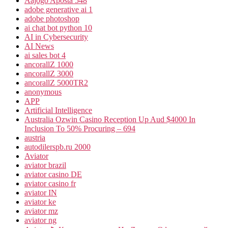
Aajogo Aposta 548
adobe generative ai 1
adobe photoshop
ai chat bot python 10
AI in Cybersecurity
AI News
ai sales bot 4
ancorallZ 1000
ancorallZ 3000
ancorallZ 5000TR2
anonymous
APP
Artificial Intelligence
Australia Ozwin Casino Reception Up Aud $4000 In
Inclusion To 50% Procuring – 694
austria
autodilerspb.ru 2000
Aviator
aviator brazil
aviator casino DE
aviator casino fr
aviator IN
aviator ke
aviator mz
aviator ng