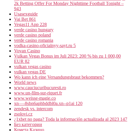
2k Betting Offer For Monday Nighttime Football Tonight –
943
Usasexguide
Vai Bet 861
Vegas11 App 228
verde casino hungary
verde casino poland
verde casino romania
vodka-casino-oficialnyy-sayt.ru 5
Vovan Casino
Vulkan Vegas Bonus im Juli 2023: 200 % bis zu 1 000,00
EUR 82
vulkan vegas casino
vulkan vegas DE
Wo kann ich eine Versandungsbraut bekommen?
World news
www.cauciucuribucuresti.ro
www.un-film-sur-riquet.fr
www.weisse-magie.co
xn—-8sbn6aphbddbl0a.xn--p1ai 120
zendesk vs. intercom
zsolovi.cz
¿1xbet no paga? Toda la información actualizada al 2023 147
Без категории
Комета Казино