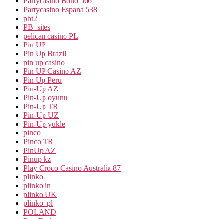
Partycasino Bono 566
Partycasino Espana 538
pbt2
PB_sites
pelican casino PL
Pin UP
Pin Up Brazil
pin up casino
Pin UP Casino AZ
Pin Up Peru
Pin-Up AZ
Pin-Up oyunu
Pin-Up TR
Pin-Up UZ
Pin-Up yukle
pinco
Pinco TR
PinUp AZ
Pinup kz
Play Croco Casino Australia 87
plinko
plinko in
plinko UK
plinko_pl
POLAND