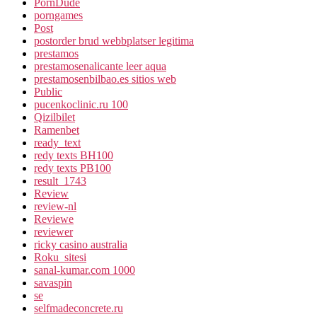
PornDude
porngames
Post
postorder brud webbplatser legitima
prestamos
prestamosenalicante leer aqua
prestamosenbilbao.es sitios web
Public
pucenkoclinic.ru 100
Qizilbilet
Ramenbet
ready_text
redy texts BH100
redy texts PB100
result_1743
Review
review-nl
Reviewe
reviewer
ricky casino australia
Roku_sitesi
sanal-kumar.com 1000
savaspin
se
selfmadeconcrete.ru