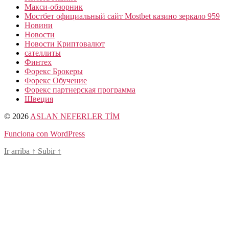
Макси-обзорник
Мостбет официальный сайт Mostbet казино зеркало 959
Новини
Новости
Новости Криптовалют
сателлиты
Финтех
Форекс Брокеры
Форекс Обучение
Форекс партнерская программа
Швеция
© 2026
ASLAN NEFERLER TİM
Funciona con WordPress
Ir arriba
↑
Subir
↑