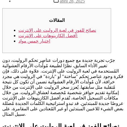
abril 28, 2025
la
de
entrada
la
entrada
المقالات
نصائح للفوز في لعبة الروليت على الإنترنت
أفضل الكازينوهات على الإنترنت:
اختيار خمس مواد
جرّب تجربة جديدة مع جميع دورات عناصر تحكم الروليت، دون
تغيير الأداء السابق، نظرًا لطبيعة مُولّدات الأرقام العشوائية
المُستخدمة في لعبة الروليت على الإنترنت. علاوة على ذلك، فإن
فكرة وجود عناصر تحكم "ساخنة" أو "باردة" في الروليت هي مجرد
خرافة، لأن مُولّدات الأرقام العشوائية تضمن أن تكون كل نتيجة
مُتقلبة مثل سابقتها. يُعزز سحر الروليت على الإنترنت من خلال
إمكانية تقديم حوافز شخصية مُخصصة لعشاق الروليت.
من خلال
مكافآت التسجيل الخاصة، تُقدم أفضل الكازينوهات على الإنترنت
عروضًا جديدة للمبتدئين. قد تبدو استراتيجية الكلمات الجديدة مُضللة
بعض الشيء للاعبين المبتدئين أو غير المُعتادين على المقامرة، على
سبيل المثال.
نصائح للفوز في لعبة الروليت على الإنترنت