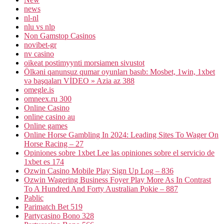
news
nl-nl
nlu vs nlp
Non Gamstop Casinos
novibet-gr
nv casino
oikeat postimyynti morsiamen sivustot
Ölkəni qanunsuz qumar oyunları basıb: Mosbet, 1win, 1xbet
və başqaları VİDEO » Azia az 388
omegle.is
omneex.ru 300
Online Casino
online casino au
Online games
Online Horse Gambling In 2024: Leading Sites To Wager On
Horse Racing – 27
Opiniones sobre 1xbet Lee las opiniones sobre el servicio de
1xbet es 174
Ozwin Casino Mobile Play Sign Up Log – 836
Ozwin Wagering Business Foyer Play More As In Contrast
To A Hundred And Forty Australian Pokie – 887
Pablic
Parimatch Bet 519
Partycasino Bono 328