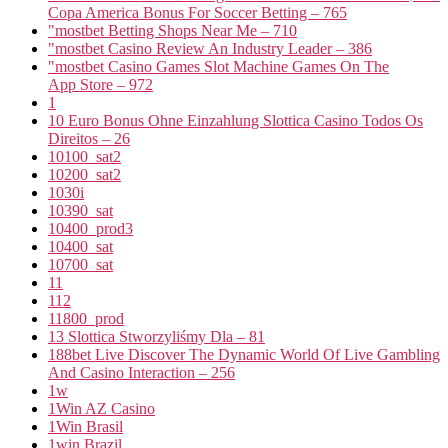
Copa America Bonus For Soccer Betting – 765
"mostbet Betting Shops Near Me – 710
"mostbet Casino Review An Industry Leader – 386
"‎mostbet Casino Games Slot Machine Games On The
App Store – 972
1
10 Euro Bonus Ohne Einzahlung Slottica Casino Todos Os
Direitos – 26
10100_sat2
10200_sat2
1030i
10390_sat
10400_prod3
10400_sat
10700_sat
11
112
11800_prod
13 Slottica Stworzyliśmy Dla – 81
188bet Live Discover The Dynamic World Of Live Gambling
And Casino Interaction – 256
1w
1Win AZ Casino
1Win Brasil
1win Brazil