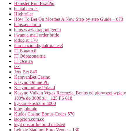
Hamster Run Ελλάδα
hentai heroes
Highroller
How To Bet On Mostbet A New Step-by-step Guide – 673
https.aviator.in
https.www.dragontiger.in
i want a mail order bride
iddog.ru 170
iluminaciondigitalrural.es3
IT Вакансії
IT Образование
IT Освіта
izzi
Jetx Bet 849
KaravanBet Casino
Kasyno Online PL
Kasyno online Poland
Kasyno Vulkan Vegas Recenzja, Bonus od pierwszej wpłaty
100% do 3000 zł + 125 FS 618
kgskouskosh3.ru 4000
king johnnie
Kudos Casino Bonus Codes 570
laopcion.com.co
legit postordre brud nettsted
Leipzig Stadium Euro Venue – 130