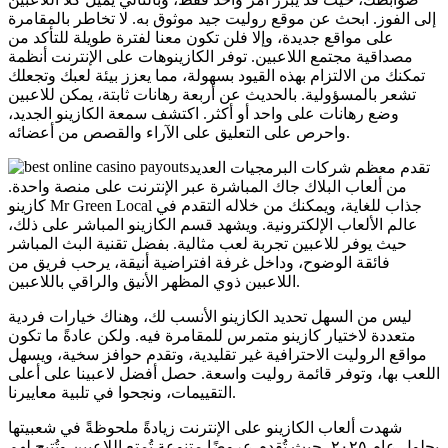
إلى الفوز. ابحث عن موقع روليت جيد موثوق به. لا تخاطر بالمقامرة
على مواقع جديدة، وإلا فلن تكون معنا لفترة طويلة للتأكد من
مصداقية مجتمع اللاعبين. توفر الكازينوهات على الإنترنت أنظمة
تمكنك من الالتزام بهذه القيود بسهولة، مما يعزز بيئة لعبك وتجعلك
تشعر بالمسؤولية. بالحديث عن أربعة رهانات ثابتة، يمكن للاعبين
وضع رهانات على واحد أو أكثر. اكتشف سمعة الكازينو الجديد،
واحرص على التعليق على الآراء والقصص من أعضائه.
تقدم معظم شركات البرمجيات العديد
من ألعاب البلاك جاك المباشرة عبر الإنترنت على منصة واحدة.
كازينو Mr Green Local جذاب للغاية، ويمكنك من خلاله التقدم في
عالم الألعاب الإلكترونية. ويشهد قسم الكازينو المباشر على ذلك،
حيث يوفر للاعبين تجربة لعب مثالية. بفضل تقنية البث المباشر
فائقة الوضوح، وداخل غرفة افتراضية أنيقة، يرحب فريق من
اللاعبين ذوي المظهر الأنيق والراقي باللاعبين.
ليس من السهل تحديد الكازينو الأنسب لك، وهناك خيارات فردية
متعددة لاختيار كازينو متمرس للمقامرة فيه. ولكن عادةً ما تكون
مواقع الروليت الاحترافية غير تقليدية، وتقدم حوافز سخية، ويسهل
اللعب بها، وتوفر قائمة روليت واسعة. حصل أفضل لاعبينا على أعلى
التقييمات، ونجحوا في تلبية معاييرنا.
شهدت ألعاب الكازينو على الإنترنت زيادةً ملحوظةً في شعبيتها
بحلول عام ٢٠٢٥، حيث تُقدم عروضًا متنوعة تُمتع اللاعبين وتُتيح لهم