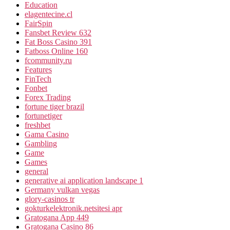
Education
elagentecine.cl
FairSpin
Fansbet Review 632
Fat Boss Casino 391
Fatboss Online 160
fcommunity.ru
Features
FinTech
Fonbet
Forex Trading
fortune tiger brazil
fortunetiger
freshbet
Gama Casino
Gambling
Game
Games
general
generative ai application landscape 1
Germany vulkan vegas
glory-casinos tr
gokturkelektronik.netsitesi apr
Gratogana App 449
Gratogana Casino 86