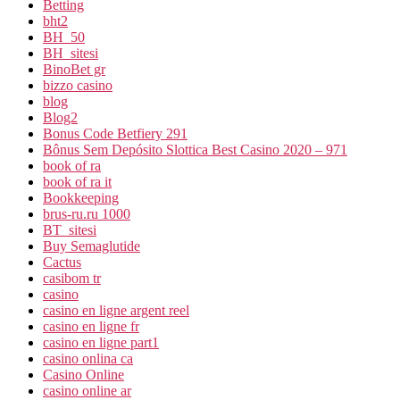
Betting
bht2
BH_50
BH_sitesi
BinoBet gr
bizzo casino
blog
Blog2
Bonus Code Betfiery 291
Bônus Sem Depósito Slottica Best Casino 2020 – 971
book of ra
book of ra it
Bookkeeping
brus-ru.ru 1000
BT_sitesi
Buy Semaglutide
Cactus
casibom tr
casino
casino en ligne argent reel
casino en ligne fr
casino en ligne part1
casino onlina ca
Casino Online
casino online ar