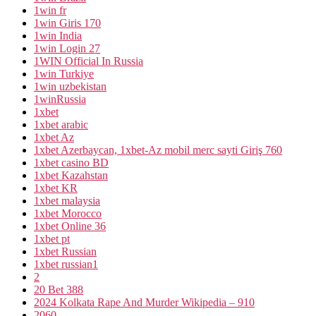
1win fr
1win Giris 170
1win India
1win Login 27
1WIN Official In Russia
1win Turkiye
1win uzbekistan
1winRussia
1xbet
1xbet arabic
1xbet Az
1xbet Azerbaycan, 1xbet-Az mobil merc sayti Giriş 760
1xbet casino BD
1xbet Kazahstan
1xbet KR
1xbet malaysia
1xbet Morocco
1xbet Online 36
1xbet pt
1xbet Russian
1xbet russian1
2
20 Bet 388
2024 Kolkata Rape And Murder Wikipedia – 910
2060