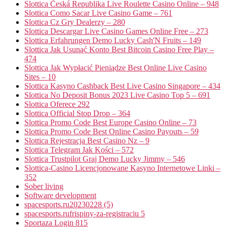
Slottica Česká Republika Live Roulette Casino Online – 948
Slottica Como Sacar Live Casino Game – 761
Slottica Cz Gry Dealerzy – 280
Slottica Descargar Live Casino Games Online Free – 273
Slottica Erfahrungen Demo Lucky Cash'N Fruits – 149
Slottica Jak Usunąć Konto Best Bitcoin Casino Free Play –
474
Slottica Jak Wypłacić Pieniądze Best Online Live Casino
Sites – 10
Slottica Kasyno Cashback Best Live Casino Singapore – 434
Slottica No Deposit Bonus 2023 Live Casino Top 5 – 691
Slottica Oferece 292
Slottica Official Stop Drop – 364
Slottica Promo Code Best Europe Casino Online – 73
Slottica Promo Code Best Online Casino Payouts – 59
Slottica Rejestracja Best Casino Nz – 9
Slottica Telegram Jak Kości – 572
Slottica Trustpilot Graj Demo Lucky Jimmy – 546
Slottica-Casino Licencjonowane Kasyno Internetowe Linki –
352
Sober living
Software development
spacesports.ru20230228 (5)
spacesports.rufrispiny-za-registraciu 5
Sportaza Login 815