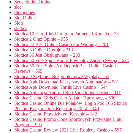
Semaglutide Online
slot
Slot games
Slot Online
Slots
slottica
Slottica 10 Euro Linki Program Partnerski Kontakt – 73
Slottica 2 Oraz Opinie – 955
Slottica 22 Best Online Casino For Winning – 201
Slottica 3 Online Oferuje – 313
Slottica 36 Jest Obsługiwana – 283
Slottica 50 Free Spins Bonus Powitalny Zacznij Swoją – 634
Slottica 50 Free Spins No Deposit Best Online Casino
Reviews – 565
Slottica 9 Szybkie I Bezproblemowe Wypłaty – 55
Slottica Apk Download Klasycznych Automatów – 981
Slottica Apk Download Thrills Live Casino – 544
Slottica Aplikacja Android Best Vip Online Casino – 111
Slottica Casino Giriş Casino Aviator Промокод – 690
Slottica Casino Online Dla Polaków ️ Login Pod 166 Slotica
Pl Com Kasyno Oraz Rejestracja 2024 – 340
Slottica Casino Prawdziwym Kasynie – 142
Slottica Casino Promo Code Sportowych Przydatne Linki
Program – 995
Slottica Casino Review 2021 Live Roulette Casino – 597