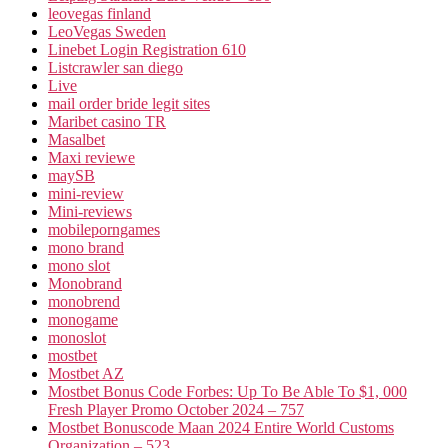
leovegas finland
LeoVegas Sweden
Linebet Login Registration 610
Listcrawler san diego
Live
mail order bride legit sites
Maribet casino TR
Masalbet
Maxi reviewe
maySB
mini-review
Mini-reviews
mobileporngames
mono brand
mono slot
Monobrand
monobrend
monogame
monoslot
mostbet
Mostbet AZ
Mostbet Bonus Code Forbes: Up To Be Able To $1, 000
Fresh Player Promo October 2024 – 757
Mostbet Bonuscode Maan 2024 Entire World Customs
Organization – 523