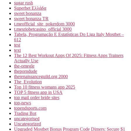
sugar rush
Superbet Ελλάδα
sweet bonanza
sweet bonanza TR
t.meofficial_site_pokerdom 3000
t.mesriobetcasino_official 3000
Tabela, Programação E Estatísticas Do Liga Italy Mostbet –
612
test
text
The 12 Best Workout Apps Of 2025: Fitness Apps Trainers
Actually Use
the-omegle
theporndude
therenaissanceguild.org 2000
The_Evolution
Top 10 fitness womans app 2025
TOP 5 fitness app in USA
top mail order bride sites
top-news
topendsports.com
Trading Bot
uncategorised
Uncategorized
Upgraded Mostbet Bonus Program Code Dimers: Secure $1