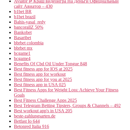
Aviator ᐉ Краш видеоигра На Деньги Официальный
сайт Авиатор – 430
b1bet BR
b1bet brazil
Bahis-yasal_redy
bancorallZ 50%
Bankobet
Basaribet
bbrbet colombia
bbrbet mx
bcgame1
bcgame4
Benefits Of Cbd Oil Under Tongue 848
Best fitness app for IOS at 2025
Best fitness app for workout
Best fitness app for you at 2025
Best fitness app in USA 025
Best Fitness Apps for Weight Loss: Achieve Your Fitness
Goals
Best Fitness Challenge Apps 2025
Best Telegram Betting Tipsters, Groups & Channels – 492
Best workout app's in USA 205
beste-zahlungsarten.de
Betfast Io 644
Betonred Italia 916