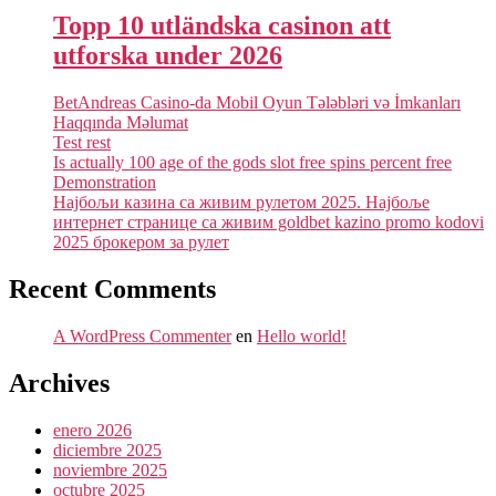
Topp 10 utländska casinon att
utforska under 2026
BetAndreas Casino-da Mobil Oyun Tələbləri və İmkanları
Haqqında Məlumat
Test rest
Is actually 100 age of the gods slot free spins percent free
Demonstration
Најбољи казина са живим рулетом 2025. Најбоље
интернет странице са живим goldbet kazino promo kodovi
2025 брокером за рулет
Recent Comments
A WordPress Commenter
en
Hello world!
Archives
enero 2026
diciembre 2025
noviembre 2025
octubre 2025