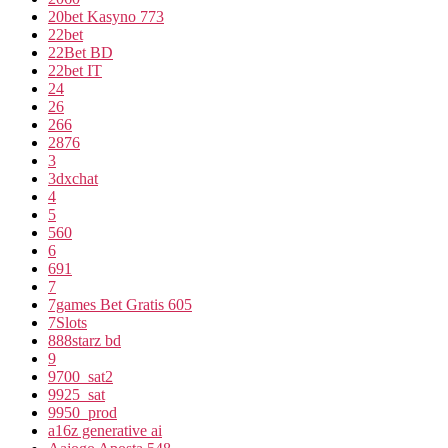
20bet Kasyno 773
22bet
22Bet BD
22bet IT
24
26
266
2876
3
3dxchat
4
5
560
6
691
7
7games Bet Gratis 605
7Slots
888starz bd
9
9700_sat2
9925_sat
9950_prod
a16z generative ai