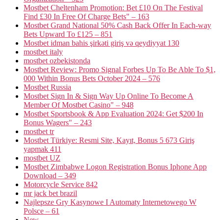
Mostbet Cheltenham Promotion: Bet £10 On The Festival
Find £30 In Free Of Charge Bets" – 163
Mostbet Grand National 50% Cash Back Offer In Each-way
Bets Upward To £125 – 851
Mostbet idman bahis şirkəti giriş və qeydiyyat 130
mostbet italy
mostbet ozbekistonda
Mostbet Review: Promo Signal Forbes Up To Be Able To $1,
000 Within Bonus Bets October 2024 – 576
Mostbet Russia
Mostbet Sign In & Sign Way Up Online To Become A
Member Of Mostbet Casino" – 948
Mostbet Sportsbook & App Evaluation 2024: Get $200 In
Bonus Wagers" – 243
mostbet tr
Mostbet Türkiye: Resmi Site, Kayıt, Bonus 5 673 Giriş
yapmak 411
mostbet UZ
Mostbet Zimbabwe Logon Registration Bonus Iphone App
Download – 349
Motorcycle Service 842
mr jack bet brazil
Najlepsze Gry Kasynowe I Automaty Internetowego W
Polsce – 61
New