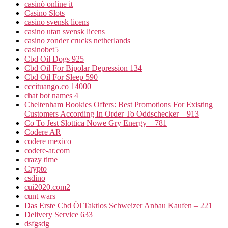
casinò online it
Casino Slots
casino svensk licens
casino utan svensk licens
casino zonder crucks netherlands
casinobet5
Cbd Oil Dogs 925
Cbd Oil For Bipolar Depression 134
Cbd Oil For Sleep 590
cccituango.co 14000
chat bot names 4
Cheltenham Bookies Offers: Best Promotions For Existing
Customers According In Order To Oddschecker – 913
Co To Jest Slottica Nowe Gry Energy – 781
Codere AR
codere mexico
codere-ar.com
crazy time
Crypto
csdino
cui2020.com2
cunt wars
Das Erste Cbd Öl Taktlos Schweizer Anbau Kaufen – 221
Delivery Service 633
dsfgsdg