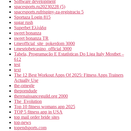
Software development
spacesports.ru20230228 (5)
spacesports.rufrispiny-za-registraciu 5
Sportaza Login 815
sugar rush
Superbet Ελλάδα
sweet bonanza
sweet bonanza TR
t.meofficial_site_pokerdom 3000
t.mesriobetcasino_official 3000
Tabela, Programação E Estatísticas Do Liga Italy Mostbet –
612
test
text
The 12 Best Workout Apps Of 2025: Fitness Apps Trainers
Actually Use
the-omegle
theporndude
therenaissanceguild.org 2000
The_Evolution
Top 10 fitness womans app 2025
TOP 5 fitness app in USA
top mail order bride sites
top-news
topendsports.com