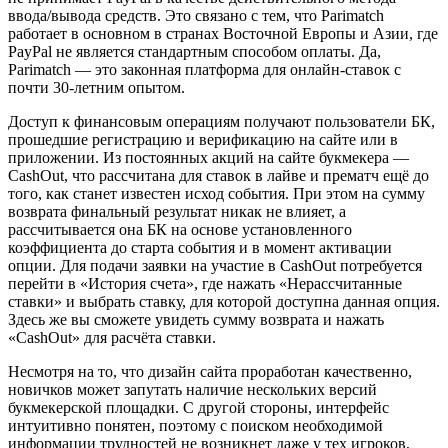
ввода/вывода средств. Это связано с тем, что Parimatch
работает в основном в странах Восточной Европы и Азии, где
PayPal не является стандартным способом оплаты. Да,
Parimatch — это законная платформа для онлайн-ставок с
почти 30-летним опытом.
Доступ к финансовым операциям получают пользователи БК,
прошедшие регистрацию и верификацию на сайте или в
приложении. Из постоянных акций на сайте букмекера —
CashOut, что рассчитана для ставок в лайве и прематч ещё до
того, как станет известен исход события. При этом на сумму
возврата финальный результат никак не влияет, а
рассчитывается она БК на основе установленного
коэффициента до старта события и в момент активации
опции. Для подачи заявки на участие в CashOut потребуется
перейти в «История счета», где нажать «Нерассчитанные
ставки» и выбрать ставку, для которой доступна данная опция.
Здесь же вы сможете увидеть сумму возврата и нажать
«CashOut» для расчёта ставки.
Несмотря на то, что дизайн сайта проработан качественно,
новичков может запутать наличие нескольких версий
букмекерской площадки. С другой стороны, интерфейс
интуитивно понятен, поэтому с поиском необходимой
информации трудностей не возникнет даже у тех игроков,