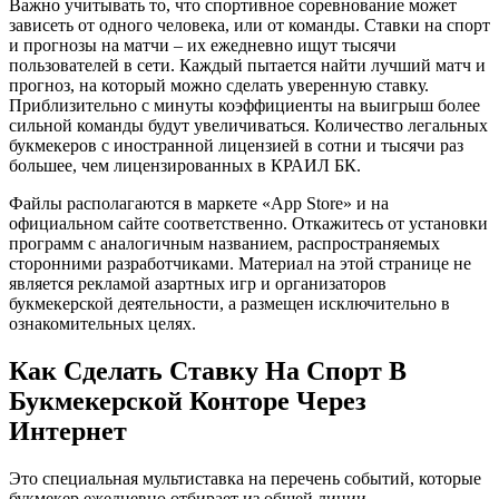
Важно учитывать то, что спортивное соревнование может
зависеть от одного человека, или от команды. Ставки на спорт
и прогнозы на матчи – их ежедневно ищут тысячи
пользователей в сети. Каждый пытается найти лучший матч и
прогноз, на который можно сделать уверенную ставку.
Приблизительно с минуты коэффициенты на выигрыш более
сильной команды будут увеличиваться. Количество легальных
букмекеров с иностранной лицензией в сотни и тысячи раз
большее, чем лицензированных в КРАИЛ БК.
Файлы располагаются в маркете «App Store» и на
официальном сайте соответственно. Откажитесь от установки
программ с аналогичным названием, распространяемых
сторонними разработчиками. Материал на этой странице не
является рекламой азартных игр и организаторов
букмекерской деятельности, а размещен исключительно в
ознакомительных целях.
Как Сделать Ставку На Спорт В
Букмекерской Конторе Через
Интернет
Это специальная мультиставка на перечень событий, которые
букмекер ежедневно отбирает из общей линии.