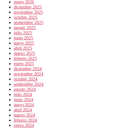
enero 2026
diciembre 2025
noviembre 2025
octubre 2025
septiembre 2025
agosto 2025
julio 2025
junio 2025
mayo 2025
abril 2025
marzo 2025
febrero 2025
enero 2025
diciembre 2024
noviembre 2024
octubre 2024
septiembre 2024
agosto 2024
julio 2024
junio 2024
mayo 2024
abril 2024
marzo 2024
febrero 2024
enero 2024