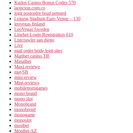
Kudos Casino Bonus Codes 570
laopcion.com.co
legit postordre brud nettsted
Leipzig Stadium Euro Venue – 130
leovegas finland
LeoVegas Sweden
Linebet Login Registration 610
Listcrawler san diego
Live
mail order bride legit sites
Maribet casino TR
Masalbet
Maxi reviewe
maySB
mini-review
Mini-reviews
mobileporngames
mono brand
mono slot
Monobrand
monobrend
monogame
monoslot
mostbet
Mostbet AZ