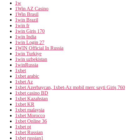
1w
1Win AZ Casino
1Win Brasil
1win Brazil
1win fr
1win Giris 170
1win India
1win Login 27
1WIN Official In Russia
1win Turkiye
1win uzbekistan
1winRussia
1xbet
1xbet arabic
1xbet Az
1xbet Azerbaycan, 1xbet-Az mobil merc sayti Giriş 760
1xbet casino BD
1xbet Kazahstan
1xbet KR
1xbet malaysia
1xbet Morocco
1xbet Online 36
1xbet pt
1xbet Russian
1xbet russian1