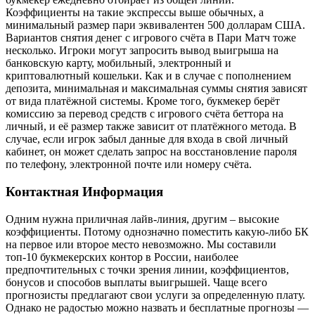
Коэффициенты на такие экспрессы выше обычных, а
минимальный размер пари эквивалентен 500 долларам США.
Вариантов снятия денег с игрового счёта в Пари Матч тоже
несколько. Игроки могут запросить вывод выигрыша на
банковскую карту, мобильный, электронный и
криптовалютный кошельки. Как и в случае с пополнением
депозита, минимальная и максимальная суммы снятия зависят
от вида платёжной системы. Кроме того, букмекер берёт
комиссию за перевод средств с игрового счёта беттора на
личный, и её размер также зависит от платёжного метода. В
случае, если игрок забыл данные для входа в свой личный
кабинет, он может сделать запрос на восстановление пароля
по телефону, электронной почте или номеру счёта.
Контактная Информация
Одним нужна приличная лайв-линия, другим – высокие
коэффициенты. Потому однозначно поместить какую-либо БК
на первое или второе место невозможно. Мы составили
топ-10 букмекерских контор в России, наиболее
предпочтительных с точки зрения линии, коэффициентов,
бонусов и способов выплаты выигрышей. Чаще всего
прогнозисты предлагают свои услуги за определенную плату.
Однако не радостью можно назвать и бесплатные прогнозы —