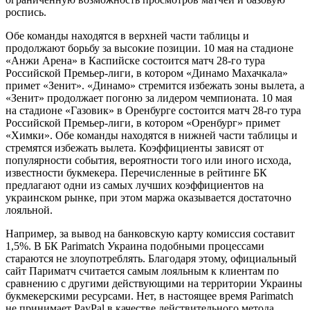
роспись.
Обе команды находятся в верхней части таблицы и
продолжают борьбу за высокие позиции. 10 мая на стадионе
«Анжи Арена» в Каспийске состоится матч 28-го тура
Российской Премьер-лиги, в котором «Динамо Махачкала»
примет «Зенит». «Динамо» стремится избежать зоны вылета, а
«Зенит» продолжает погоню за лидером чемпионата. 10 мая
на стадионе «Газовик» в Оренбурге состоится матч 28-го тура
Российской Премьер-лиги, в котором «Оренбург» примет
«Химки». Обе команды находятся в нижней части таблицы и
стремятся избежать вылета. Коэффициенты зависят от
популярности события, вероятности того или иного исхода,
известности букмекера. Перечисленные в рейтинге БК
предлагают одни из самых лучших коэффициентов на
украинском рынке, при этом маржа оказывается достаточно
лояльной.
Например, за вывод на банковскую карту комиссия составит
1,5%. В БК Parimatch Украина подобными процессами
стараются не злоупотреблять. Благодаря этому, официальный
сайт Париматч считается самым лояльным к клиентам по
сравнению с другими действующими на территории Украины
букмекерскими ресурсами. Нет, в настоящее время Parimatch
не принимает PayPal в качестве действительного метода