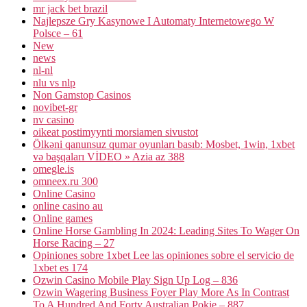
mr jack bet brazil
Najlepsze Gry Kasynowe I Automaty Internetowego W
Polsce – 61
New
news
nl-nl
nlu vs nlp
Non Gamstop Casinos
novibet-gr
nv casino
oikeat postimyynti morsiamen sivustot
Ölkəni qanunsuz qumar oyunları basıb: Mosbet, 1win, 1xbet
və başqaları VİDEO » Azia az 388
omegle.is
omneex.ru 300
Online Casino
online casino au
Online games
Online Horse Gambling In 2024: Leading Sites To Wager On
Horse Racing – 27
Opiniones sobre 1xbet Lee las opiniones sobre el servicio de
1xbet es 174
Ozwin Casino Mobile Play Sign Up Log – 836
Ozwin Wagering Business Foyer Play More As In Contrast
To A Hundred And Forty Australian Pokie – 887