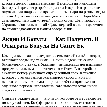
которые делают ставки впервые. В помощь начинающим
бетторам Париматч разработал раздел Инфо-Центр, а также
опубликовал подробные правила приёма пари на разные виды
спорта. Существует несколько доменных версий Пари Матч,
адаптированных для жителей разных стран. Для игроков из
Украины официальный сайт букмекерской конторы доступен
по ссылке указанной в нашем обзоре выше.
Акции И Бонусы — Как Получить И
Отыграть Бонусы На Сайте Бк
Команда выиграла последние восемь матчей на «Аспмюра»,
включая победы над такими… Самый надежный сайт о
букмекерах и ставках в Украине – мы являемся независимым
профессиональным аналитическим сайтом. В настройках
аккаунта беттер указывает определённый срок, в течение
которого учётная запись оказывается недоступной для
депозитов и ставок. Реактивировать счёт на протяжении
заданного периода невозможно, зато вывести оставшиеся
средства — реально.
Ставки в режиме лайв — это пари, которые беттер заключает
по ходу события. Коэффициенты таких ставок меняются в
зависимости от ситуации на поле — голы, удаления и другие