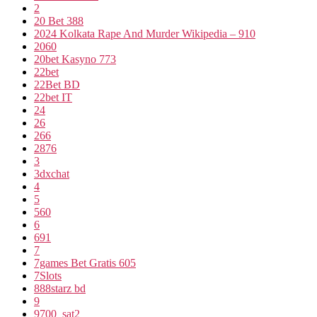
2
20 Bet 388
2024 Kolkata Rape And Murder Wikipedia – 910
2060
20bet Kasyno 773
22bet
22Bet BD
22bet IT
24
26
266
2876
3
3dxchat
4
5
560
6
691
7
7games Bet Gratis 605
7Slots
888starz bd
9
9700_sat2