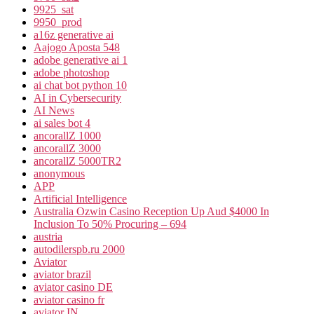
9925_sat
9950_prod
a16z generative ai
Aajogo Aposta 548
adobe generative ai 1
adobe photoshop
ai chat bot python 10
AI in Cybersecurity
AI News
ai sales bot 4
ancorallZ 1000
ancorallZ 3000
ancorallZ 5000TR2
anonymous
APP
Artificial Intelligence
Australia Ozwin Casino Reception Up Aud $4000 In
Inclusion To 50% Procuring – 694
austria
autodilerspb.ru 2000
Aviator
aviator brazil
aviator casino DE
aviator casino fr
aviator IN