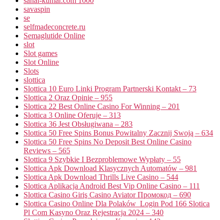
sanal-kumar.com 1000
savaspin
se
selfmadeconcrete.ru
Semaglutide Online
slot
Slot games
Slot Online
Slots
slottica
Slottica 10 Euro Linki Program Partnerski Kontakt – 73
Slottica 2 Oraz Opinie – 955
Slottica 22 Best Online Casino For Winning – 201
Slottica 3 Online Oferuje – 313
Slottica 36 Jest Obsługiwana – 283
Slottica 50 Free Spins Bonus Powitalny Zacznij Swoją – 634
Slottica 50 Free Spins No Deposit Best Online Casino
Reviews – 565
Slottica 9 Szybkie I Bezproblemowe Wypłaty – 55
Slottica Apk Download Klasycznych Automatów – 981
Slottica Apk Download Thrills Live Casino – 544
Slottica Aplikacja Android Best Vip Online Casino – 111
Slottica Casino Giriş Casino Aviator Промокод – 690
Slottica Casino Online Dla Polaków ️ Login Pod 166 Slotica
Pl Com Kasyno Oraz Rejestracja 2024 – 340