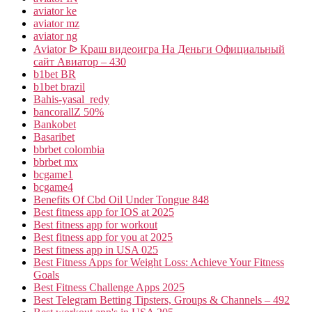
aviator ke
aviator mz
aviator ng
Aviator ᐉ Краш видеоигра На Деньги Официальный
сайт Авиатор – 430
b1bet BR
b1bet brazil
Bahis-yasal_redy
bancorallZ 50%
Bankobet
Basaribet
bbrbet colombia
bbrbet mx
bcgame1
bcgame4
Benefits Of Cbd Oil Under Tongue 848
Best fitness app for IOS at 2025
Best fitness app for workout
Best fitness app for you at 2025
Best fitness app in USA 025
Best Fitness Apps for Weight Loss: Achieve Your Fitness
Goals
Best Fitness Challenge Apps 2025
Best Telegram Betting Tipsters, Groups & Channels – 492