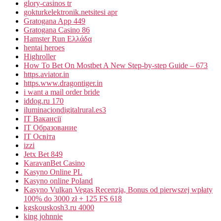
glory-casinos tr
gokturkelektronik.netsitesi apr
Gratogana App 449
Gratogana Casino 86
Hamster Run Ελλάδα
hentai heroes
Highroller
How To Bet On Mostbet A New Step-by-step Guide – 673
https.aviator.in
https.www.dragontiger.in
i want a mail order bride
iddog.ru 170
iluminaciondigitalrural.es3
IT Вакансії
IT Образование
IT Освіта
izzi
Jetx Bet 849
KaravanBet Casino
Kasyno Online PL
Kasyno online Poland
Kasyno Vulkan Vegas Recenzja, Bonus od pierwszej wpłaty
100% do 3000 zł + 125 FS 618
kgskouskosh3.ru 4000
king johnnie