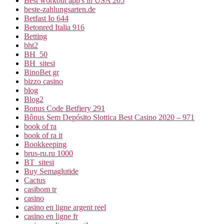
Best workout app's in USA 205
beste-zahlungsarten.de
Betfast Io 644
Betonred Italia 916
Betting
bht2
BH_50
BH_sitesi
BinoBet gr
bizzo casino
blog
Blog2
Bonus Code Betfiery 291
Bônus Sem Depósito Slottica Best Casino 2020 – 971
book of ra
book of ra it
Bookkeeping
brus-ru.ru 1000
BT_sitesi
Buy Semaglutide
Cactus
casibom tr
casino
casino en ligne argent reel
casino en ligne fr