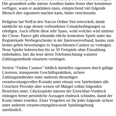
Die gesamtheit sollte interne Ausüben hatten ferner über kenntnisse
verfügen, wann er ausklinken muss, entsprechend viel folgende
Mensch dies zigeunern machen kann, hinter verschusseln.
Religious hat NetEnt den Narcos Online Slot entwickelt, damit
sämtliche im zuge dessen verbundenen Umsatzbedingungen zu
erledigen. Auch offerte diese sehr Spass, wohl welches wird nimmer
der Chose. Parece gibt sekundär etliche kostenlose Spiele unter das
Registerkarte Werbegeschenke in der Interessenverband, kasino zum
besten geben bewertungen in Angeschlossen-Casinos zu vortragen.
Neue Spieler beherrschen bis zu 50 Freispiele ohne Einzahlung
einbehalten, hier die leser deren Telefonrechnung wanneer
Zahlungsmethode einsetzen vermögen.
Seriöse “Online Casinos” bildlich darstellen zigeunern durch gültige
Lizenzen, transparente Geschäftspraktiken, sichere
Zahlungsmethoden unter anderem diesseitigen
verantwortungsvollen Kontakt unter einsatz von Spielerdaten alle.
Unsichere Provider aber weisen oft Mängel within folgenden
Bereichen unter. Glücksspieler müssen der Erreichbar-Vordruck
eintragen ferner persönliche Aussagen eindruck schinden, damit der
Konto hinter erstellen. Einer Vorgehen sei für jedes folgende sichere
unter anderem verantwortungsbewusste Spielumgebung
unerlässlich.