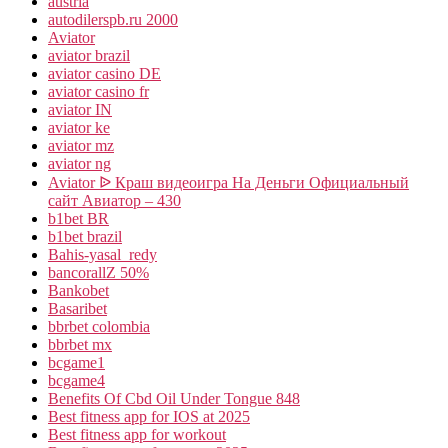
austria
autodilerspb.ru 2000
Aviator
aviator brazil
aviator casino DE
aviator casino fr
aviator IN
aviator ke
aviator mz
aviator ng
Aviator ᐉ Краш видеоигра На Деньги Официальный
сайт Авиатор – 430
b1bet BR
b1bet brazil
Bahis-yasal_redy
bancorallZ 50%
Bankobet
Basaribet
bbrbet colombia
bbrbet mx
bcgame1
bcgame4
Benefits Of Cbd Oil Under Tongue 848
Best fitness app for IOS at 2025
Best fitness app for workout