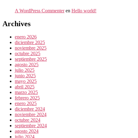
A WordPress Commenter
en
Hello world!
Archives
enero 2026
diciembre 2025
noviembre 2025
octubre 2025
septiembre 2025
agosto 2025
julio 2025
junio 2025
mayo 2025
abril 2025
marzo 2025
febrero 2025
enero 2025
diciembre 2024
noviembre 2024
octubre 2024
septiembre 2024
agosto 2024
julio 2024