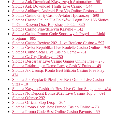
Slottica Apk Download Klasycznych Automatów – 981
Slottica Apk Download Thrills Live Casino – 544
Slottica Aplikacja Android Best Vip Online Casino – 111
Slottica Casino Giriş Casino Aviator Промокод – 690
Slottica Casino Online Dla Polaków ️ Login Pod 166 Slotica
Pl Com Kasyno Oraz Rejestracja 2024 – 340
Slottica Casino Prawdziwym Kasynie – 142
Slottica Casino Promo Code Sportowych Przydatne Linki
Program – 995
Slottica Casino Review 2021 Live Roulette Casino – 597
Slottica Česká Republika Live Roulette Casino Online – 948
Slottica Como Sacar Live Casino Game – 761
Slottica Cz Gry Dealerzy – 280
Slottica Descargar Live Casino Games Online Free – 273
Slottica Erfahrungen Demo Lucky Cash'N Fruits – 149
Slottica Jak Usunąć Konto Best Bitcoin Casino Free Play –
474
Slottica Jak Wypłacić Pieniądze Best Online Live Casino
Sites – 10
Slottica Kasyno Cashback Best Live Casino Singapore – 434
Slottica No Deposit Bonus 2023 Live Casino Top 5 – 691
Slottica Oferece 292
Slottica Official Stop Drop – 364
Slottica Promo Code Best Europe Casino Online – 73
Slottica Promo Code Best Online Casino Payouts – 59