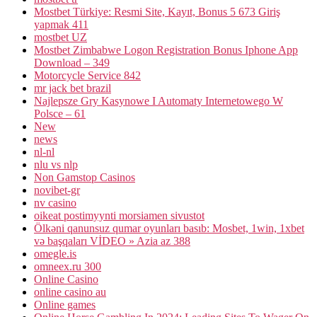
Mostbet Türkiye: Resmi Site, Kayıt, Bonus 5 673 Giriş
yapmak 411
mostbet UZ
Mostbet Zimbabwe Logon Registration Bonus Iphone App
Download – 349
Motorcycle Service 842
mr jack bet brazil
Najlepsze Gry Kasynowe I Automaty Internetowego W
Polsce – 61
New
news
nl-nl
nlu vs nlp
Non Gamstop Casinos
novibet-gr
nv casino
oikeat postimyynti morsiamen sivustot
Ölkəni qanunsuz qumar oyunları basıb: Mosbet, 1win, 1xbet
və başqaları VİDEO » Azia az 388
omegle.is
omneex.ru 300
Online Casino
online casino au
Online games