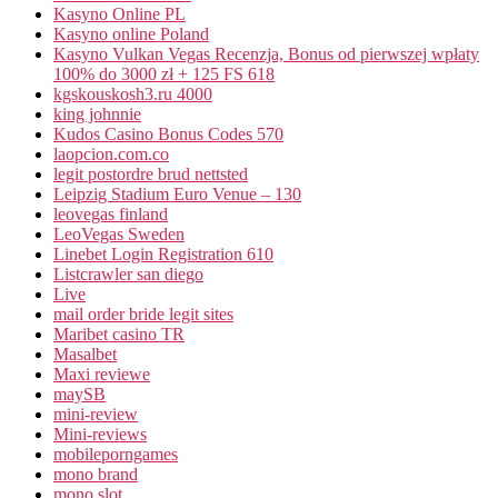
Kasyno Online PL
Kasyno online Poland
Kasyno Vulkan Vegas Recenzja, Bonus od pierwszej wpłaty
100% do 3000 zł + 125 FS 618
kgskouskosh3.ru 4000
king johnnie
Kudos Casino Bonus Codes 570
laopcion.com.co
legit postordre brud nettsted
Leipzig Stadium Euro Venue – 130
leovegas finland
LeoVegas Sweden
Linebet Login Registration 610
Listcrawler san diego
Live
mail order bride legit sites
Maribet casino TR
Masalbet
Maxi reviewe
maySB
mini-review
Mini-reviews
mobileporngames
mono brand
mono slot