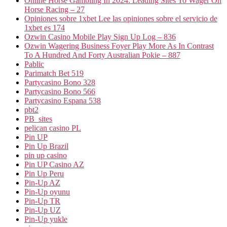
Online Horse Gambling In 2024: Leading Sites To Wager On
Horse Racing – 27
Opiniones sobre 1xbet Lee las opiniones sobre el servicio de
1xbet es 174
Ozwin Casino Mobile Play Sign Up Log – 836
Ozwin Wagering Business Foyer Play More As In Contrast
To A Hundred And Forty Australian Pokie – 887
Pablic
Parimatch Bet 519
Partycasino Bono 328
Partycasino Bono 566
Partycasino Espana 538
pbt2
PB_sites
pelican casino PL
Pin UP
Pin Up Brazil
pin up casino
Pin UP Casino AZ
Pin Up Peru
Pin-Up AZ
Pin-Up oyunu
Pin-Up TR
Pin-Up UZ
Pin-Up yukle