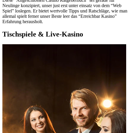
Diese “Angeschlossen Casino Ratgeberbuch” sei gerade für
Neulinge konzipiert, unser just erst unter einsatz von dem “Web
Spiel” loslegen. Er bietet wertvolle Tipps und Ratschläge, wie man
allemal spielt ferner unser Beste leer das “Erreichbar Kasino”
Erfahrung herausholt.
Tischspiele & Live-Kasino