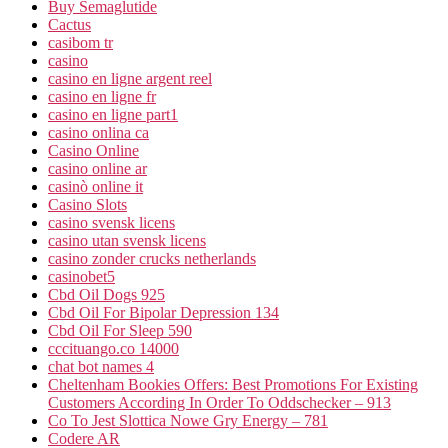
Buy Semaglutide
Cactus
casibom tr
casino
casino en ligne argent reel
casino en ligne fr
casino en ligne part1
casino onlina ca
Casino Online
casino online ar
casinò online it
Casino Slots
casino svensk licens
casino utan svensk licens
casino zonder crucks netherlands
casinobet5
Cbd Oil Dogs 925
Cbd Oil For Bipolar Depression 134
Cbd Oil For Sleep 590
cccituango.co 14000
chat bot names 4
Cheltenham Bookies Offers: Best Promotions For Existing
Customers According In Order To Oddschecker – 913
Co To Jest Slottica Nowe Gry Energy – 781
Codere AR