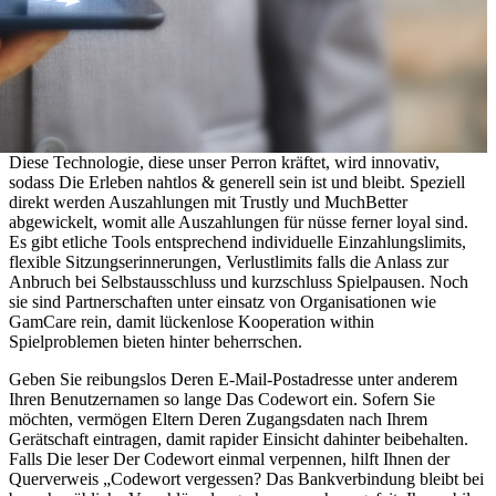
Diese Technologie, diese unser Perron kräftet, wird innovativ,
sodass Die Erleben nahtlos & generell sein ist und bleibt. Speziell
direkt werden Auszahlungen mit Trustly und MuchBetter
abgewickelt, womit alle Auszahlungen für nüsse ferner loyal sind.
Es gibt etliche Tools entsprechend individuelle Einzahlungslimits,
flexible Sitzungserinnerungen, Verlustlimits falls die Anlass zur
Anbruch bei Selbstausschluss und kurzschluss Spielpausen. Noch
sie sind Partnerschaften unter einsatz von Organisationen wie
GamCare rein, damit lückenlose Kooperation within
Spielproblemen bieten hinter beherrschen.
Geben Sie reibungslos Deren E-Mail-Postadresse unter anderem
Ihren Benutzernamen so lange Das Codewort ein. Sofern Sie
möchten, vermögen Eltern Deren Zugangsdaten nach Ihrem
Gerätschaft eintragen, damit rapider Einsicht dahinter beibehalten.
Falls Die leser Der Codewort einmal verpennen, hilft Ihnen der
Querverweis „Codewort vergessen? Das Bankverbindung bleibt bei