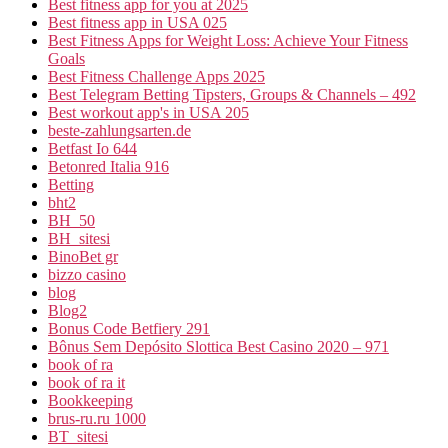
Best fitness app for you at 2025
Best fitness app in USA 025
Best Fitness Apps for Weight Loss: Achieve Your Fitness
Goals
Best Fitness Challenge Apps 2025
Best Telegram Betting Tipsters, Groups & Channels – 492
Best workout app's in USA 205
beste-zahlungsarten.de
Betfast Io 644
Betonred Italia 916
Betting
bht2
BH_50
BH_sitesi
BinoBet gr
bizzo casino
blog
Blog2
Bonus Code Betfiery 291
Bônus Sem Depósito Slottica Best Casino 2020 – 971
book of ra
book of ra it
Bookkeeping
brus-ru.ru 1000
BT_sitesi