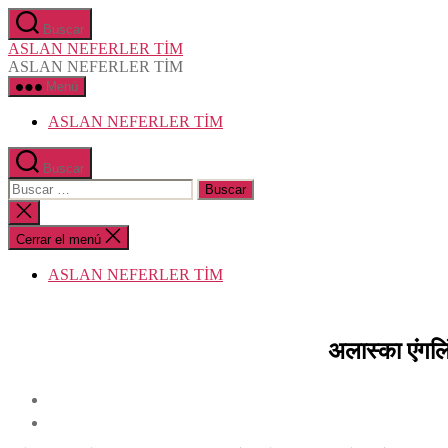
Saltar
Buscar
al
ASLAN NEFERLER TİM
contenido
ASLAN NEFERLER TİM
Menú
ASLAN NEFERLER TİM
Buscar
Buscar:
Cerrar
la
búsqueda
Cerrar el menú
ASLAN NEFERLER TİM
अलास्का एंगलि