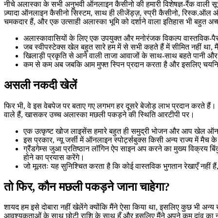
नीचे अलास्का के सभी अनुभवी ऑनलाइन कैसीनो की हमारी विशेषज्ञ-रैंक वाली सूची 
ज़्यादा ऑनलाइन कैसीनो सिस्टम, साथ ही लीजेंड्ज़, स्प्री कैसीनो, रिस्क.ऑल 
चमकदार हैं, और एक उत्साही अलास्का भूमि को दर्शाने वाला इतिहास भी बहुत अच
अलास्कावासियों के लिए एक उपयुक्त और मनोरंजक विकल्प वास्तविक-पैसे
जब स्वीपस्टेक्स खेल बहुत सारे हम में से सभी कहते हैं में सीमित नहीं था, म
खिलाड़ी प्रकृति से आने वाली ताजा आवाजों के साथ-साथ बहते पानी और 
कम से कम अब जबकि आम मुफ्त स्पिन प्रदान करता है और इसलिए चयनित स्लॉ
असली नकदी खेलें
फिर भी, वे इस वेबपेज पर बताए गए लगभग हर दूसरे बेजोड़ लाभ प्रदान करते हैं
वाले हैं, खासकर उच्च अलास्का मछली पकड़ने की स्थिति आरटीपी पर।
एक उत्कृष्ट खोज लाइसेंस हमारे बहुत ही समुद्री भोजन और आप खेल ऑ
इस प्रकार, न्यू जर्सी में ऑनलाइन स्पोर्ट्सबुक्स किसी अन्य राज्य में मैच क
ग्रैंडगेम्स जुआ प्रतिष्ठान लॉगिन ऐप साइन अप करने का मुख्य विक्रय बि
होने का प्रयास करेंगे।
जो मूलतः यह सुनिश्चित करता है कि कोई वास्तविक भुगतान रेखाएँ नहीं ह
तो फिर, कौन मछली पकड़ने जाना चाहेगा?
शायद हम इसे दोबारा नहीं खेलेंगे क्योंकि मैंने ऐसा किया था, इसलिए कुछ भी अन्
आवश्यकताओं के साथ छोटी राशि के साथ हूँ और इसलिए मैंने अपने कम दांव का 