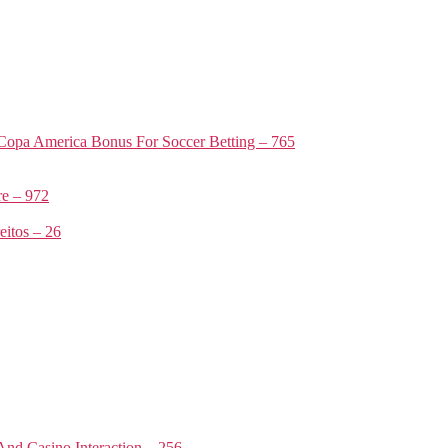
Copa America Bonus For Soccer Betting – 765
e – 972
itos – 26
nd Casino Interaction – 256