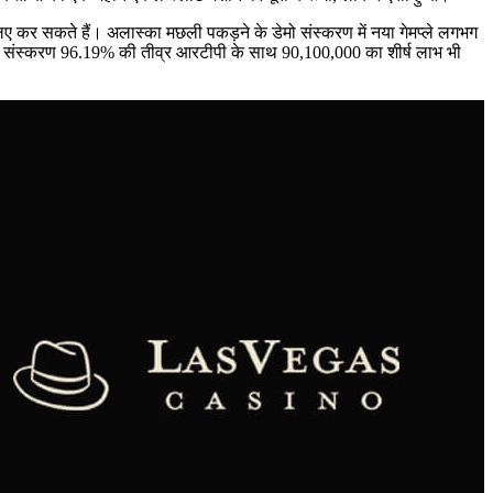
लिए कर सकते हैं। अलास्का मछली पकड़ने के डेमो संस्करण में नया गेमप्ले लगभग
ॉइंट संस्करण 96.19% की तीव्र आरटीपी के साथ 90,100,000 का शीर्ष लाभ भी