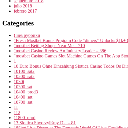
septiembre 2018
julio 2018
febrero 2017
Categories
! Без рубрики
"Fresh Mostbet Bonus Program Code "dimers" Unlocks $1k+ 
"mostbet Betting Shops Near Me – 710
"mostbet Casino Review An Industry Leader – 386
"‎mostbet Casino Games Slot Machine Games On The App Stor
1
10 Euro Bonus Ohne Einzahlung Slottica Casino Todos Os Dire
10100_sat2
10200_sat2
1030i
10390_sat
10400_prod3
10400_sat
10700_sat
11
112
11800_prod
13 Slottica Stworzyliśmy Dla – 81
188bet Live Discover The Dynamic World Of Live Gambling A