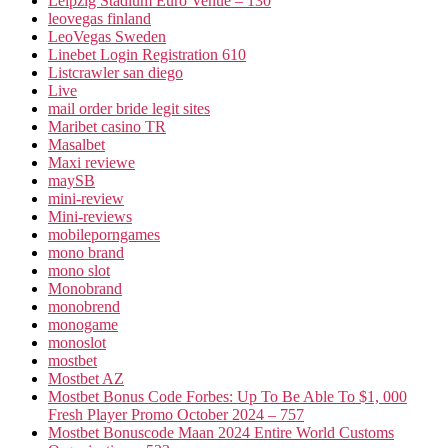
Leipzig Stadium Euro Venue – 130
leovegas finland
LeoVegas Sweden
Linebet Login Registration 610
Listcrawler san diego
Live
mail order bride legit sites
Maribet casino TR
Masalbet
Maxi reviewe
maySB
mini-review
Mini-reviews
mobileporngames
mono brand
mono slot
Monobrand
monobrend
monogame
monoslot
mostbet
Mostbet AZ
Mostbet Bonus Code Forbes: Up To Be Able To $1, 000
Fresh Player Promo October 2024 – 757
Mostbet Bonuscode Maan 2024 Entire World Customs