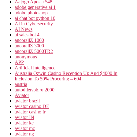
Aajogo Aposta 548
adobe generative ai 1
adobe photoshop
ai chat bot python 10
AI in Cybersecurity
AI News
ai sales bot 4
ancorallZ 1000
ancorallZ 3000
ancorallZ 5000TR2
anonymous
APP
Artificial Intelligence
Australia Ozwin Casino Reception Up Aud $4000 In
Inclusion To 50% Procuring – 694
austria
autodilerspb.ru 2000
Aviator
aviator brazil
aviator casino DE
aviator casino fr
aviator IN
aviator ke
aviator mz
aviator ng