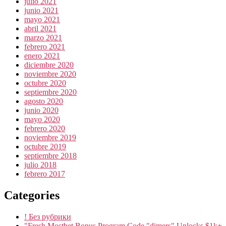
julio 2021
junio 2021
mayo 2021
abril 2021
marzo 2021
febrero 2021
enero 2021
diciembre 2020
noviembre 2020
octubre 2020
septiembre 2020
agosto 2020
junio 2020
mayo 2020
febrero 2020
noviembre 2019
octubre 2019
septiembre 2018
julio 2018
febrero 2017
Categories
! Без рубрики
"Fresh Mostbet Bonus Program Code "dimers" Unlocks $1k+