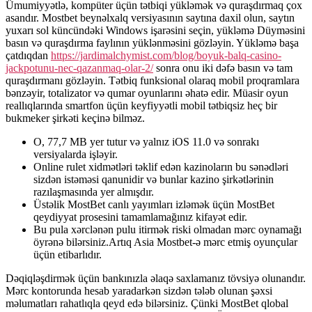
Ümumiyyətlə, kompüter üçün tətbiqi yükləmək və quraşdırmaq çox
asandır. Mostbet beynəlxalq versiyasının saytına daxil olun, saytın
yuxarı sol küncündəki Windows işarəsini seçin, yükləmə Düyməsini
basın və quraşdırma faylının yüklənməsini gözləyin. Yükləmə başa
çatdıqdan
https://jardimalchymist.com/blog/boyuk-balq-casino-
jackpotunu-nec-qazanmaq-olar-2/
sonra onu iki dəfə basın və tam
quraşdırmanı gözləyin. Tətbiq funksional olaraq mobil proqramlara
bənzəyir, totalizator və qumar oyunlarını əhatə edir. Müasir oyun
reallıqlarında smartfon üçün keyfiyyətli mobil tətbiqsiz heç bir
bukmeker şirkəti keçinə bilməz.
O, 77,7 MB yer tutur və yalnız iOS 11.0 və sonrakı
versiyalarda işləyir.
Online rulet xidmətləri təklif edən kazinoların bu sənədləri
sizdən istəməsi qanunidir və bunlar kazino şirkətlərinin
razılaşmasında yer almışdır.
Üstəlik MostBet canlı yayımları izləmək üçün MostBet
qeydiyyat prosesini tamamlamağınız kifayət edir.
Bu pula xərclənən pulu itirmək riski olmadan mərc oynamağı
öyrənə bilərsiniz.Artıq Asia Mostbet-ə mərc etmiş oyunçular
üçün etibarlıdır.
Dəqiqləşdirmək üçün bankınızla əlaqə saxlamanız tövsiyə olunandır.
Mərc kontorunda hesab yaradarkən sizdən tələb olunan şəxsi
məlumatları rahatlıqla qeyd edə bilərsiniz. Çünki MostBet qlobal