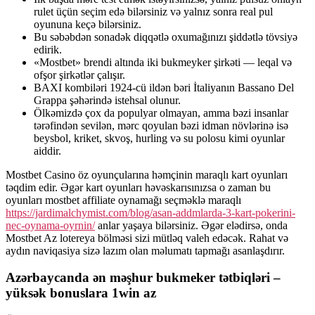
rulet üçün seçim edə bilərsiniz və yalnız sonra real pul
oyununa keçə bilərsiniz.
Bu səbəbdən sonadək diqqətlə oxumağınızı şiddətlə tövsiyə
edirik.
«Mostbet» brendi altında iki bukmeyker şirkəti — leqal və
ofşor şirkətlər çalışır.
BAXI kombiləri 1924-cü ildən bəri İtaliyanın Bassano Del
Grappa şəhərində istehsal olunur.
Ölkəmizdə çox da populyar olmayan, amma bəzi insanlar
tərəfindən sevilən, mərc qoyulan bəzi idman növlərinə isə
beysbol, kriket, skvoş, hurling və su polosu kimi oyunlar
aiddir.
Mostbet Casino öz oyunçularına həmçinin maraqlı kart oyunları
təqdim edir. Əgər kart oyunları həvəskarısınızsa o zaman bu
oyunları mostbet affiliate oynamağı seçməklə maraqlı
https://jardimalchymist.com/blog/asan-addmlarda-3-kart-pokerini-
nec-oynama-oyrnin/
anlar yaşaya bilərsiniz. Əgər elədirsə, onda
Mostbet Az lotereya bölməsi sizi mütləq valeh edəcək. Rahat və
aydın naviqasiya sizə lazım olan məlumatı tapmağı asanlaşdırır.
Azərbaycanda ən məşhur bukmeker tətbiqləri –
yüksək bonuslara 1win az