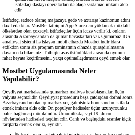
istifadəçi dəstəyi operatorları ilə əlaqə saxlamaq imkanı əldə
edir.
İstifadəçi sadəcə olaraq mağazaya gedə və axtarışa kazinonun adını
daxil edə bilər. MostBet tətbiqini App Store-dan yükləmək müxtəlif
ölkələrdən olan çoxsaylı istifadəçilər üçün icazə verilir ki, onların
arasında Azərbaycandan da qumar həvəskarları var. Qumarbaz IOS
əməliyyat sistemi ilə işləyən mobil cihazda Mostbet indir idarə
etdikdən sonra siz proqram təminatının cihazda quraşdırılmasına
davam edə bilərsiniz. Tətbiqin əsas üstünlükləri arasında oyunun
rahat həyata keçirilməsini, yaxşı optimallaşdırmanı qeyd etmək olar.
Mostbet Uygulamasında Neler
Yapılabilir?
Qeydiyyat mərhələsində qumarbaz maliyyə hesablaşmaları üçün
valyuta seçməlidir. Qeydiyyat proseduru başa çatdıqdan dərhal sonra
Azərbaycandan olan qumarbaz xoş gəlmisiniz bonusundan istifadə
etmək imkanı əldə edir. Ən populyar hadisələr üçün uzunyrounku
bahis bağlamaq mümkündür. Ümumilikdə, sayt 19 idman
növlərindən hadisələri təqdim edir. Canlı və başlıqdakı rəsmlər kiçik
fərqlərlə demək olar ki, eynidır.
İlk başda mərc test etmək istəyirsinizsə, yalnız pulsuz onlayn