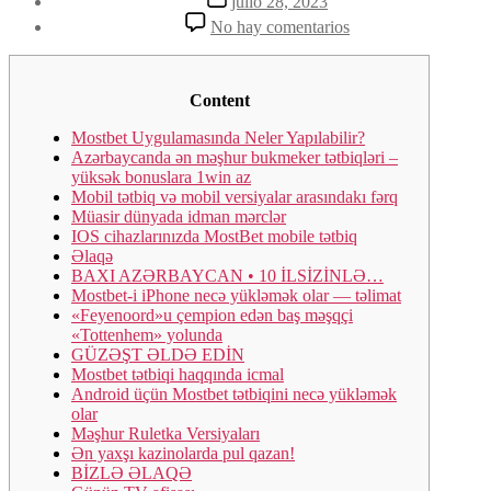
julio 28, 2023
la
de
en
No hay comentarios
entrada
la
Mostbet
entrada
Azərbaycan
mobil
tətbiqi
Content
internet
Mostbet Uygulamasında Neler Yapılabilir?
aləmi
Azərbaycanda ən məşhur bukmeker tətbiqləri –
yüksək bonuslara 1win az
Mobil tətbiq və mobil versiyalar arasındakı fərq
Müasir dünyada idman mərclər
IOS cihazlarınızda MostBet mobile tətbiq
Əlaqə
BAXI AZƏRBAYCAN • 10 İLSİZİNLƏ…
Mostbet-i iPhone necə yükləmək olar — təlimat
«Feyenoord»u çempion edən baş məşqçi
«Tottenhem» yolunda
GÜZƏŞT ƏLDƏ EDİN
Mostbet tətbiqi haqqında icmal
Android üçün Mostbet tətbiqini necə yükləmək
olar
Məşhur Ruletka Versiyaları
Ən yaxşı kazinolarda pul qazan!
BİZLƏ ƏLAQƏ