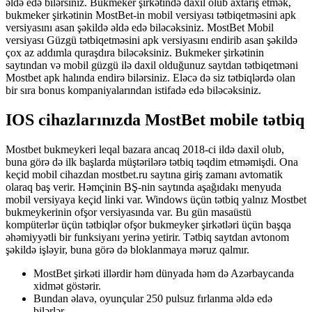
əldə edə bilərsiniz. Bukmeker şirkətində daxil olub axtarış etmək,
bukmeker şirkətinin MostBet-in mobil versiyası tətbiqetməsini apk
versiyasını asan şəkildə əldə edə biləcəksiniz. MostBet Mobil
versiyası Güzgü tətbiqetməsini apk versiyasını endirib asan şəkildə
çox az addımla quraşdıra biləcəksiniz. Bukmeker şirkətinin
saytından və mobil güzgü ilə daxil olduğunuz saytdan tətbiqetməni
Mostbet apk halında endirə bilərsiniz. Eləcə də siz tətbiqlərdə olan
bir sıra bonus kompaniyalarından istifadə edə biləcəksiniz.
IOS cihazlarınızda MostBet mobile tətbiq
Mostbet bukmeykeri leqal bazara ancaq 2018-ci ildə daxil olub,
buna görə də ilk başlarda müştərilərə tətbiq təqdim etməmişdi. Ona
keçid mobil cihazdan mostbet.ru saytına giriş zamanı avtomatik
olaraq baş verir. Həmçinin BŞ-nin saytında aşağıdakı menyuda
mobil versiyaya keçid linki var. Windows üçün tətbiq yalnız Mostbet
bukmeykerinin ofşor versiyasında var. Bu gün masaüstü
kompüterlər üçün tətbiqlər ofşor bukmeyker şirkətləri üçün başqa
əhəmiyyətli bir funksiyanı yerinə yetirir. Tətbiq saytdan avtonom
şəkildə işləyir, buna görə də bloklanmaya məruz qalmır.
MostBet şirkəti illərdir həm dünyada həm də Azərbaycanda
xidmət göstərir.
Bundan əlavə, oyunçular 250 pulsuz fırlanma əldə edə
bilərlər.