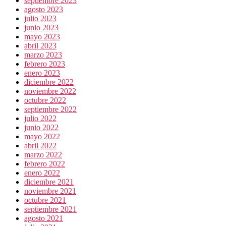
septiembre 2023
agosto 2023
julio 2023
junio 2023
mayo 2023
abril 2023
marzo 2023
febrero 2023
enero 2023
diciembre 2022
noviembre 2022
octubre 2022
septiembre 2022
julio 2022
junio 2022
mayo 2022
abril 2022
marzo 2022
febrero 2022
enero 2022
diciembre 2021
noviembre 2021
octubre 2021
septiembre 2021
agosto 2021