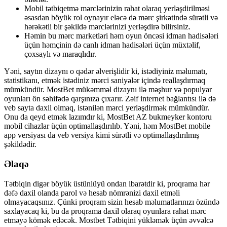
Mobil tətbiqetmə mərclərinizin rahat olaraq yerləşdirilməsi
əsasdan böyük rol oynayır eləcə də mərc şirkətində sürətli və
hərəkətli bir şəkildə mərclərinizi yerləşdirə bilirsiniz.
Həmin bu mərc marketləri həm oyun öncəsi idman hadisələri
üçün həmçinin də canlı idman hadisələri üçün müxtəlif,
çoxsaylı və maraqlıdır.
Yəni, saytın dizaynı o qədər əlverişlidir ki, istədiyiniz məlumatı,
statistikanı, etmək istədiniz mərci saniyələr içində reallaşdırmaq
mümkündür. MostBet mükəmməl dizaynı ilə məşhur və populyar
oyunları ön səhifədə qarşınıza çıxarır. Zəif internet bağlantısı ilə də
veb sayta daxil olmaq, istənilən mərci yerləşdirmək mümkündür.
Onu da qeyd etmək lazımdır ki, MostBet AZ bukmeyker kontoru
mobil cihazlar üçün optimallaşdırılıb. Yəni, həm MostBet mobile
app versiyası da veb versiya kimi sürətli və optimallaşdırılmış
şəkildədir.
Əlaqə
Tətbiqin digər böyük üstünlüyü ondan ibarətdir ki, proqrama hər
dəfə daxil olanda parol və hesab nömrənizi daxil etməli
olmayacaqsınız. Çünki proqram sizin hesab məlumatlarınızı özündə
saxlayacaq ki, bu da proqrama daxil olaraq oyunlara rahat mərc
etməyə kömək edəcək. Mostbet Tətbiqini yükləmək üçün əvvəlcə