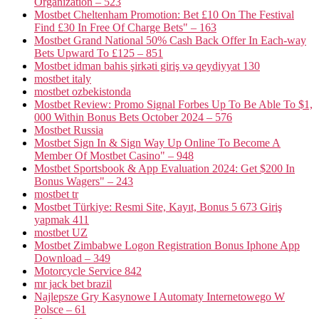
Organization – 523
Mostbet Cheltenham Promotion: Bet £10 On The Festival
Find £30 In Free Of Charge Bets" – 163
Mostbet Grand National 50% Cash Back Offer In Each-way
Bets Upward To £125 – 851
Mostbet idman bahis şirkəti giriş və qeydiyyat 130
mostbet italy
mostbet ozbekistonda
Mostbet Review: Promo Signal Forbes Up To Be Able To $1,
000 Within Bonus Bets October 2024 – 576
Mostbet Russia
Mostbet Sign In & Sign Way Up Online To Become A
Member Of Mostbet Casino" – 948
Mostbet Sportsbook & App Evaluation 2024: Get $200 In
Bonus Wagers" – 243
mostbet tr
Mostbet Türkiye: Resmi Site, Kayıt, Bonus 5 673 Giriş
yapmak 411
mostbet UZ
Mostbet Zimbabwe Logon Registration Bonus Iphone App
Download – 349
Motorcycle Service 842
mr jack bet brazil
Najlepsze Gry Kasynowe I Automaty Internetowego W
Polsce – 61